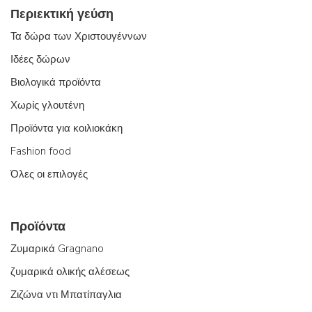
Περιεκτική γεύση
Τα δώρα των Χριστουγέννων
Ιδέες δώρων
Βιολογικά προϊόντα
Χωρίς γλουτένη
Προϊόντα για κοιλιοκάκη
Fashion food
Όλες οι επιλογές
Προϊόντα
Ζυμαρικά Gragnano
ζυμαρικά ολικής αλέσεως
Ζιζώνα ντι Μπατίπαγλια