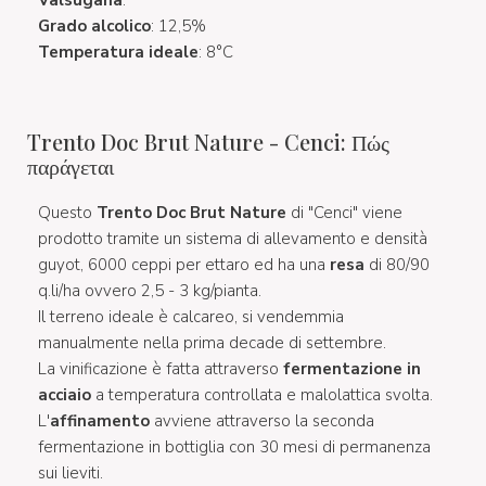
Grado alcolico
: 12,5%
Temperatura ideale
: 8°C
Trento Doc Brut Nature - Cenci: Πώς
παράγεται
Questo
Trento Doc Brut Nature
di "Cenci" viene
prodotto tramite un sistema di allevamento e densità
guyot, 6000 ceppi per ettaro ed ha una
resa
di 80/90
q.li/ha ovvero 2,5 - 3 kg/pianta.
Il terreno ideale è calcareo, si vendemmia
manualmente nella prima decade di settembre.
La vinificazione è fatta attraverso
fermentazione in
acciaio
a temperatura controllata e malolattica svolta.
L'
affinamento
avviene attraverso la seconda
fermentazione in bottiglia con 30 mesi di permanenza
sui lieviti.