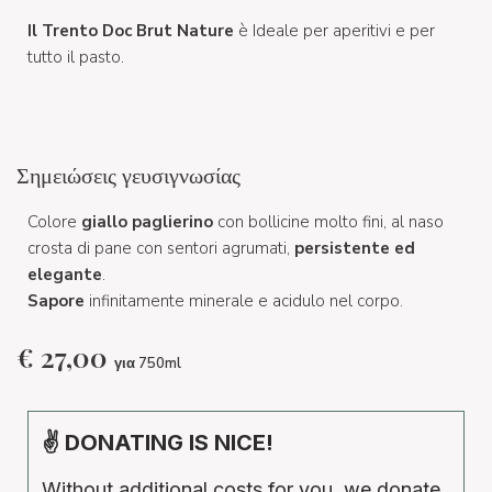
Il Trento Doc Brut Nature
è
Ideale per aperitivi e per
tutto il pasto.
Σημειώσεις γευσιγνωσίας
Colore
giallo paglierino
con bollicine molto fini, al naso
crosta di pane con sentori agrumati,
persistente ed
elegante
.
Sapore
infinitamente minerale e acidulo nel corpo.
€
27,00
για 750ml
✌ DONATING IS NICE!
Without additional costs for you, we donate