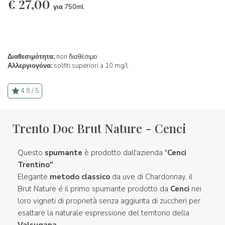
€
27,00
για 750ml
Διαθεσιμότητα:
non διαθέσιμο
Αλλεργιογόνα:
solfiti superiori a 10 mg/l
4.8 / 5
Trento Doc Brut Nature - Cenci
Questo
spumante
è prodotto dall'azienda "
Cenci
Trentino"
.
Elegante
metodo classico
da uve di Chardonnay, il
Brut Nature é il primo spumante prodotto da
Cenci
nei
loro vigneti di proprietà senza aggiunta di zuccheri per
esaltare la naturale espressione del territorio della
Valsugana
.