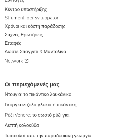
Συνταγές
Κέντρο υποστήριξης
Strumenti per sviluppatori
Χρόνοι και κόστη παράδοσης
Συχνές Ερωτήσεις
Επαφές
Δώστε Σπαγγέτι & Μαντολίνο
Network
Οι περιεχόμενές μας
Ντουγιά: το πικάντικο λουκάνικο
Γκοργκοντζόλα γλυκιά ή πικάντικη;
Ρύζι Venere: το σωστό ρύζι για...
Λεπτή κολοκύθα
Τσιτσιολοί, από την παραδοσιακή γεωργία