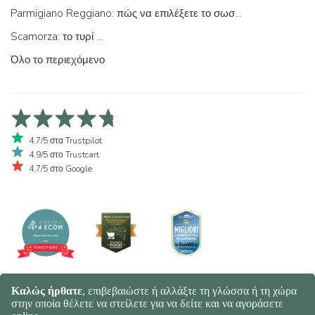
Parmigiano Reggiano: πώς να επιλέξετε το σωστό
Scamorza: το τυρί ...
Όλο το περιεχόμενο
4,7/5 στα Trustpilot
4,9/5 στο Trustcart
4,7/5 στο Google
© 2026 Spaghetti e Mandolino SRL - Società Benefit | Verona - Italy |
+39 351 865 9444 | P.I. IT04913730232 | Certificazione BIO: IT-BIO-
016.380-0110744.2026.001 | REA VR-455804 |
Πολιτική Απορρήτου