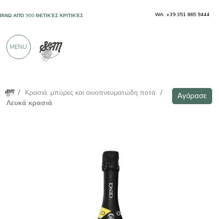
WA: +39 351 865 9444
ΠΆΝΩ ΑΠΌ 900 ΘΕΤΙΚΈΣ ΚΡΙΤΙΚΈΣ
MENU
/
Κρασιά, μπύρες και οινοπνευματώδη ποτά
/
Αγόρασε
Λευκά κρασιά