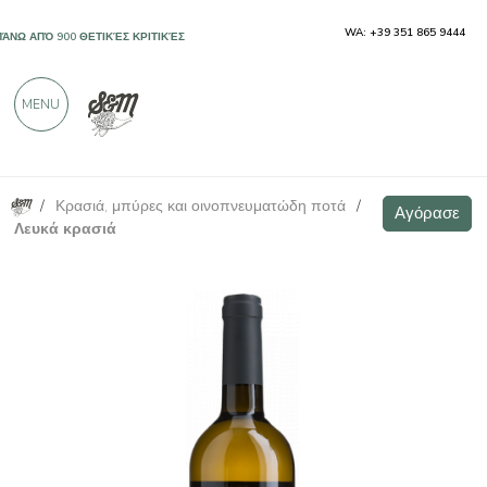
WA: +39 351 865 9444
ΠΆΝΩ ΑΠΌ 900 ΘΕΤΙΚΈΣ ΚΡΙΤΙΚΈΣ
MENU
/
Κρασιά, μπύρες και οινοπνευματώδη ποτά
/
Chardonnay Friuli DOC - Villa Vitas
Αγόρασε
Αγόρασε
Λευκά κρασιά