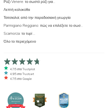
Ρύζι Venere: το σωστό ρύζι για...
Λεπτή κολοκύθα
Τσιτσιολοί, από την παραδοσιακή γεωργία
Parmigiano Reggiano: πώς να επιλέξετε το σωστό
Scamorza: το τυρί ...
Όλο το περιεχόμενο
4,7/5 στα Trustpilot
4,9/5 στο Trustcart
4,7/5 στο Google