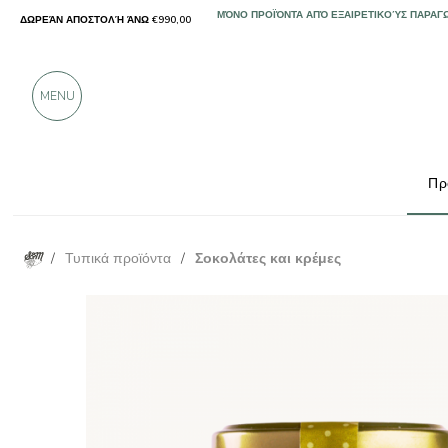
ΔΩΡΕΆΝ ΑΠΟΣΤΟΛΉ ΆΝΩ €990,00
ΜΌΝΟ ΠΡΟΪΌΝΤΑ ΑΠΌ ΕΞΑΙΡΕΤΙΚΟΎΣ ΠΑΡΑΓ
ΠΆΝΩ ΑΠΌ 900 ΘΕΤΙΚΈΣ ΚΡΙΤΙΚΈΣ
MENU
Πρ
/
Τυπικά προϊόντα
/
Σοκολάτες και κρέμες