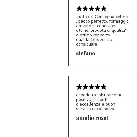
Tutto ok. Consegna celere
, pacco perfetto, formaggio
arrivato in condizioni
ottime, prodotti di qualita'
e ottimo rapporto
qualita'/prezzo. Da
consigliare
5/5
S*
stefano
esperienza sicuramente
positiva, prodotti
d'eccellenza e buon
servizio di consegna
amalio rosati
5/5
AR