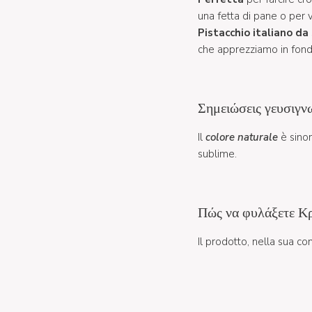
una fetta di pane o per v
Pistacchio italiano d
che apprezziamo in fondo
Σημειώσεις γευσιγν
Il
colore naturale
è sinon
sublime.
Πώς να φυλάξετε Κρ
Il prodotto, nella sua c