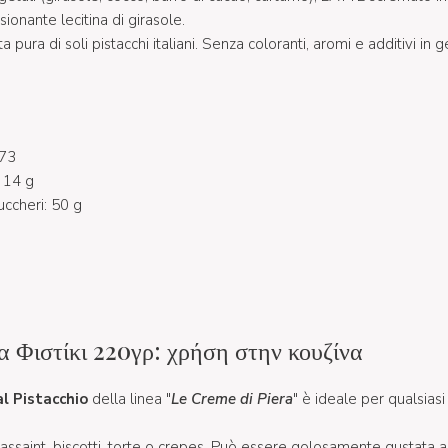
nante lecitina di girasole.
 pura di soli pistacchi italiani. Senza coloranti, aromi e additivi in 
573
: 14 g
uccheri: 50 g
 Φιστίκι 220γρ: χρήση στην κουζίνα
l Pistacchio
della linea "
Le Creme di Piera
" è ideale per qualsiasi
oassaint, biscotti, torte o crepes. Può essere golosamente gustata a