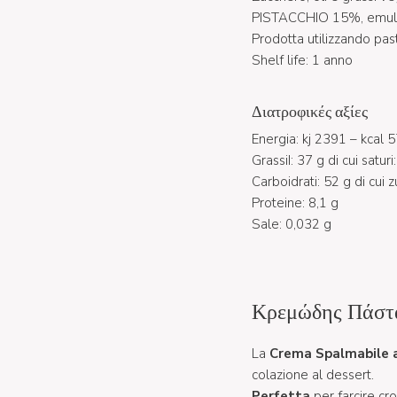
PISTACCHIO 15%, emulsio
Prodotta utilizzando pasta
Shelf life: 1 anno
Διατροφικές αξίες
Energia: kj 2391 – kcal 
GrassiI: 37 g di cui saturi
Carboidrati: 52 g di cui z
Proteine: 8,1 g
Sale: 0,032 g
Κρεμώδης Πάστα
La
Crema Spalmabile a
colazione al dessert.
Perfetta
per farcire cr