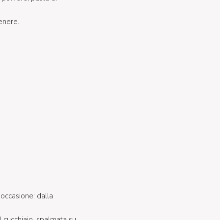
genere.
 occasione: dalla
l cucchiaio, spalmata su