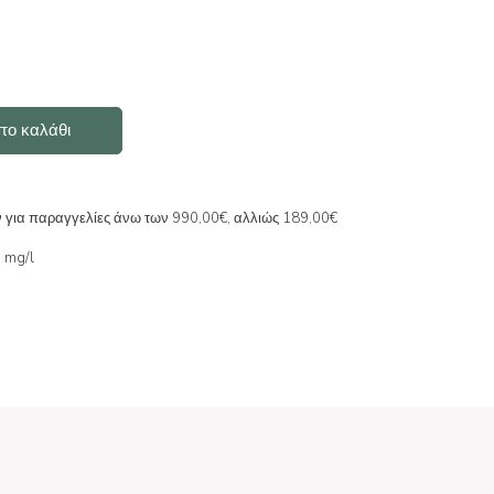
το καλάθι
ν για παραγγελίες άνω των 990,00€, αλλιώς 189,00€
0 mg/l