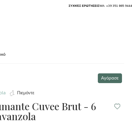
ΣΥΧΝΈΣ ΕΡΩΤΉΣΕΙΣ
WA: +39 351 865 9444
ικό
Αγόρασε
ola
Πιεμόντε
mante Cuvee Brut - 6
ravanzola