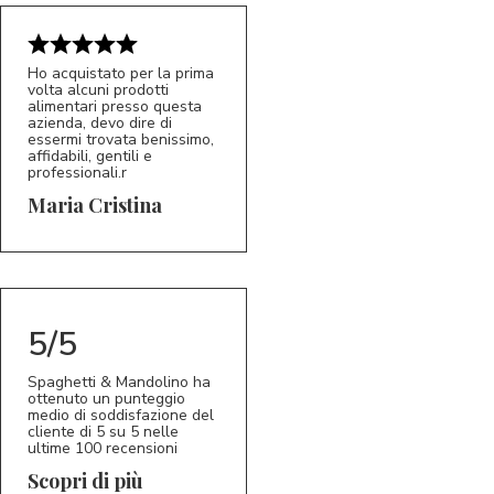
Ho acquistato per la prima
volta alcuni prodotti
alimentari presso questa
azienda, devo dire di
essermi trovata benissimo,
affidabili, gentili e
professionali.r
5/5
MC
Maria Cristina
5/5
Spaghetti & Mandolino ha
ottenuto un punteggio
medio di soddisfazione del
cliente di 5 su 5 nelle
ultime 100 recensioni
Scopri di più