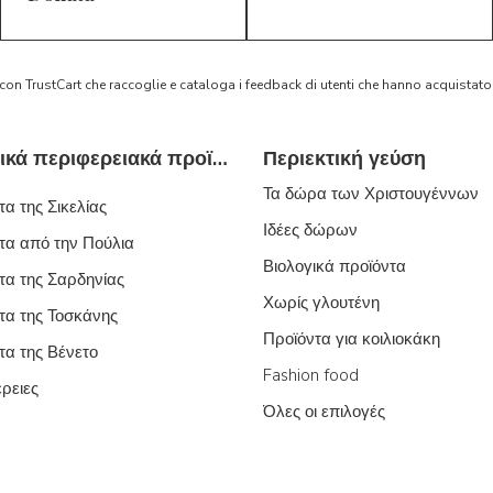
 con TrustCart che raccoglie e cataloga i feedback di utenti che hanno acquista
Τυπικά ιταλικά περιφερειακά προϊόντα
Περιεκτική γεύση
Τα δώρα των Χριστουγέννων
α της Σικελίας
Ιδέες δώρων
τα από την Πούλια
Βιολογικά προϊόντα
τα της Σαρδηνίας
Χωρίς γλουτένη
τα της Τοσκάνης
Προϊόντα για κοιλιοκάκη
τα της Βένετο
Fashion food
έρειες
Όλες οι επιλογές