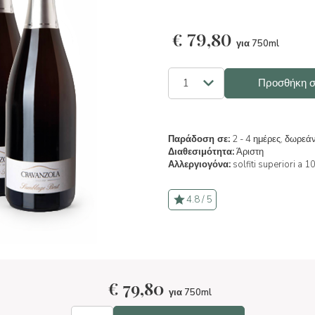
€
79,80
για 750ml
Προσθήκη σ
Παράδοση σε:
2 - 4 ημέρες, δωρεά
Διαθεσιμότητα:
Άριστη
Αλλεργιογόνα:
solfiti superiori a 1
4.8 / 5
€
79,80
για 750ml