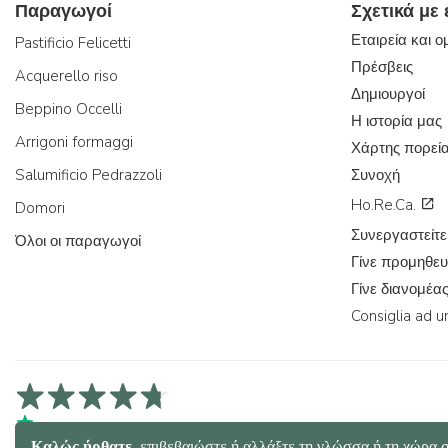
Παραγωγοί
Σχετικά με
Εταιρεία και 
Pastificio Felicetti
Πρέσβεις
Acquerello riso
Δημιουργοί
Beppino Occelli
Η ιστορία μας
Arrigoni formaggi
Χάρτης πορεί
Salumificio Pedrazzoli
Συνοχή
Ho.Re.Ca.
Domori
Συνεργαστείτε
Όλοι οι παραγωγοί
Γίνε προμηθευ
Γίνε διανομέα
Consiglia ad u
4,7/5 στα Trustpilot
4,9/5 στο Trustcart