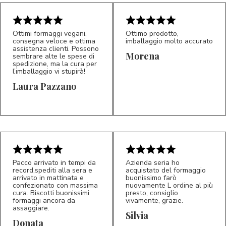
Ottimi formaggi vegani,
Ottimo prodotto,
consegna veloce e ottima
imballaggio molto accurato
assistenza clienti. Possono
Morena
sembrare alte le spese di
spedizione, ma la cura per
l’imballaggio vi stupirà!
Laura Pazzano
5/5
5/5
LP
M*
Pacco arrivato in tempi da
Azienda seria ho
record,spediti alla sera e
acquistato del formaggio
arrivato in mattinata e
buonissimo farò
confezionato con massima
nuovamente L ordine al più
cura. Biscotti buonissimi
presto, consiglio
formaggi ancora da
vivamente, grazie.
assaggiare.
Silvia
5/5
5/5
D*
S*
Donata