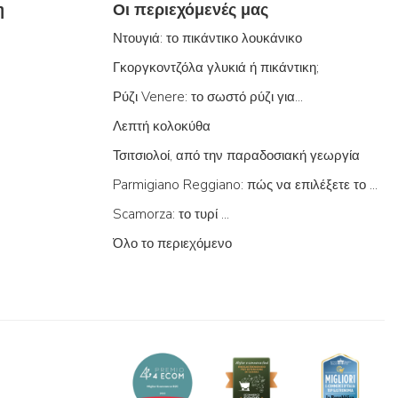
η
Οι περιεχόμενές μας
Ντουγιά: το πικάντικο λουκάνικο
Γκοργκοντζόλα γλυκιά ή πικάντικη;
Ρύζι Venere: το σωστό ρύζι για...
Λεπτή κολοκύθα
Τσιτσιολοί, από την παραδοσιακή γεωργία
Parmigiano Reggiano: πώς να επιλέξετε το σωστό
Scamorza: το τυρί ...
Όλο το περιεχόμενο