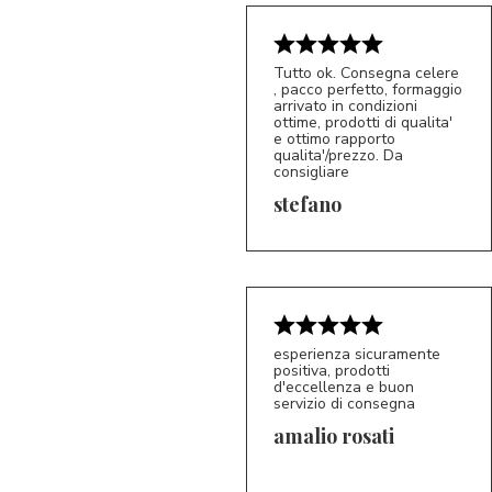
Tutto ok. Consegna celere
, pacco perfetto, formaggio
arrivato in condizioni
ottime, prodotti di qualita'
e ottimo rapporto
qualita'/prezzo. Da
consigliare
5/5
S*
stefano
esperienza sicuramente
positiva, prodotti
d'eccellenza e buon
servizio di consegna
amalio rosati
5/5
AR