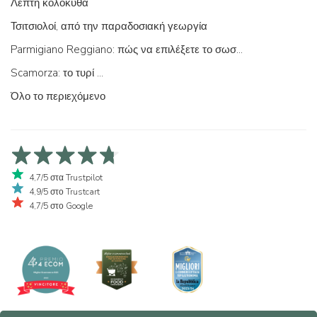
Λεπτή κολοκύθα
Τσιτσιολοί, από την παραδοσιακή γεωργία
Parmigiano Reggiano: πώς να επιλέξετε το σωστό
Scamorza: το τυρί ...
Όλο το περιεχόμενο
4,7/5 στα Trustpilot
4,9/5 στο Trustcart
4,7/5 στο Google