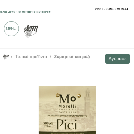
WA: +39 351 865 9444
ΠΆΝΩ ΑΠΌ 900 ΘΕΤΙΚΈΣ ΚΡΙΤΙΚΈΣ
MENU
/
Τυπικά προϊόντα
/
Ζυμαρικά και ρύζι
Πιτσί από σιτάρι 500γ Antico Pastificio Morelli
Αγόρασε
Αγόρασε