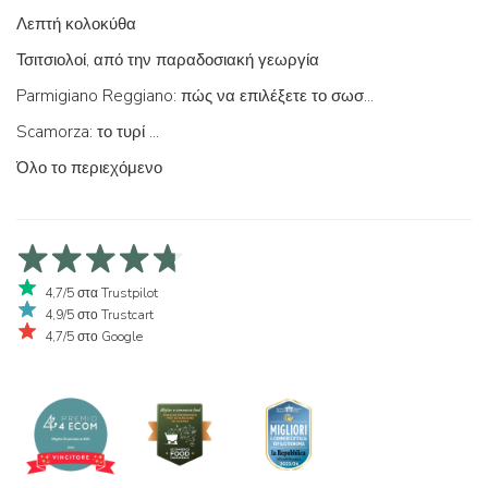
Λεπτή κολοκύθα
Τσιτσιολοί, από την παραδοσιακή γεωργία
Parmigiano Reggiano: πώς να επιλέξετε το σωστό
Scamorza: το τυρί ...
Όλο το περιεχόμενο
4,7/5 στα Trustpilot
4,9/5 στο Trustcart
4,7/5 στο Google