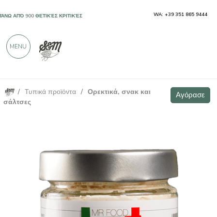
WA: +39 351 865 9444
ΠΆΝΩ ΑΠΌ 900 ΘΕΤΙΚΈΣ ΚΡΙΤΙΚΈΣ
MENU
/
Τυπικά προϊόντα
/
Ορεκτικά, σνακ και
Μπακαλιάρος Μαντεκάτο Βιτσεντίνο 160γρ
Αγόρασε
Αγόρασε
σάλτσες