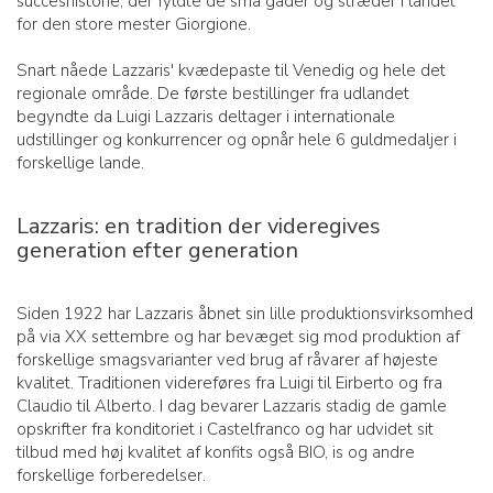
succeshistorie, der fyldte de små gader og stræder i landet
for den store mester Giorgione.
Snart nåede Lazzaris' kvædepaste til Venedig og hele det
regionale område. De første bestillinger fra udlandet
begyndte da Luigi Lazzaris deltager i internationale
udstillinger og konkurrencer og opnår hele 6 guldmedaljer i
forskellige lande.
Lazzaris: en tradition der videregives
generation efter generation
Siden 1922 har Lazzaris åbnet sin lille produktionsvirksomhed
på via XX settembre og har bevæget sig mod produktion af
forskellige smagsvarianter ved brug af råvarer af højeste
kvalitet. Traditionen videreføres fra Luigi til Eirberto og fra
Claudio til Alberto. I dag bevarer Lazzaris stadig de gamle
opskrifter fra konditoriet i Castelfranco og har udvidet sit
tilbud med høj kvalitet af konfits også BIO, is og andre
forskellige forberedelser.