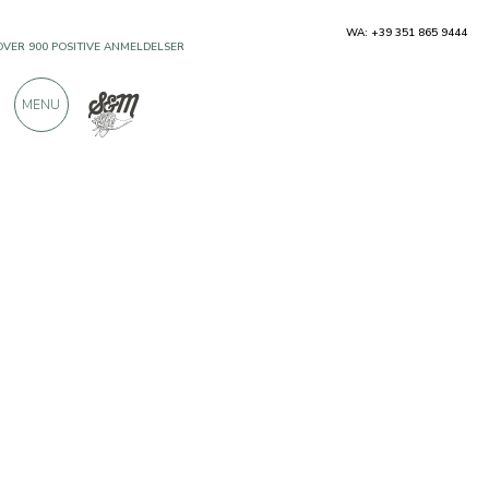
WA: +39 351 865 9444
OVER 900 POSITIVE ANMELDELSER
MENU
Producenter
Lazzaris