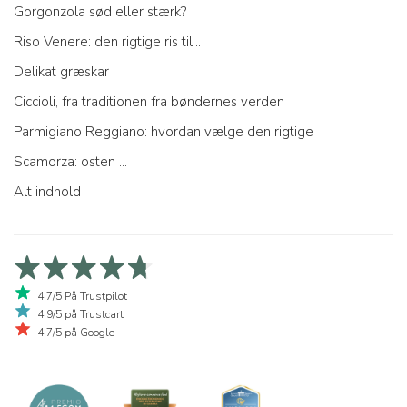
Gorgonzola sød eller stærk?
Riso Venere: den rigtige ris til...
Delikat græskar
Ciccioli, fra traditionen fra bøndernes verden
Parmigiano Reggiano: hvordan vælge den rigtige
Scamorza: osten ...
Alt indhold
4,7/5 På Trustpilot
4,9/5 på Trustcart
4,7/5 på Google