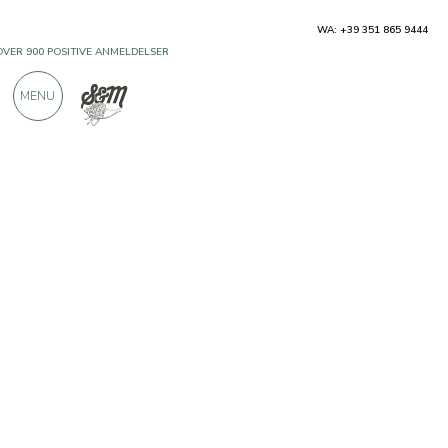
WA: +39 351 865 9444
OVER 900 POSITIVE ANMELDELSER
MENU
Producenter
Salumificio Zironi