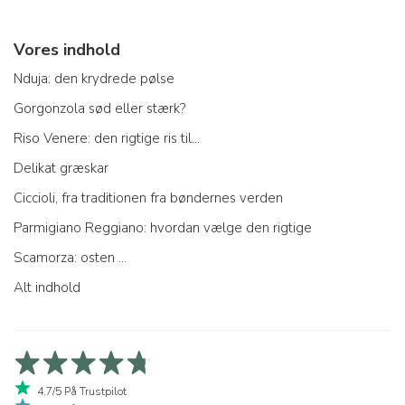
Vores indhold
Nduja: den krydrede pølse
Gorgonzola sød eller stærk?
Riso Venere: den rigtige ris til...
Delikat græskar
Ciccioli, fra traditionen fra bøndernes verden
Parmigiano Reggiano: hvordan vælge den rigtige
Scamorza: osten ...
Alt indhold
4,7/5 På Trustpilot