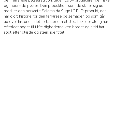
den ferrarese pølsetradition. Siden 1954 producerer de friske
og modnede pølser. Den produktion, som de skiller sig ud
med, er den berømte Salama da Sugo I.G.P.. Et produkt, der
har gjort historie for den ferrarese pølsemageri og som går
ud over historien; det fortæller om et stolt folk, der aldrig har
efterladt noget til tilfældighederne ved bordet og altid har
søgt efter glæde og stærk identitet.