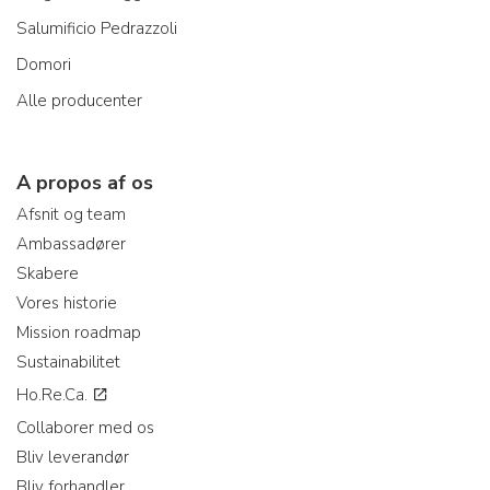
Salumificio Pedrazzoli
Domori
Alle producenter
A propos af os
Afsnit og team
Ambassadører
Skabere
Vores historie
Mission roadmap
Sustainabilitet
Ho.Re.Ca.
Collaborer med os
Bliv leverandør
Bliv forhandler