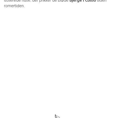
isolerede huse, der prikker de bløde
bjerge i Collio
siden
romertiden.