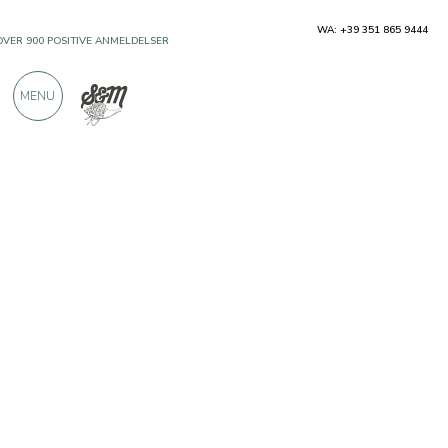
WA: +39 351 865 9444
OVER 900 POSITIVE ANMELDELSER
MENU
Producenter
Tenuta Sella