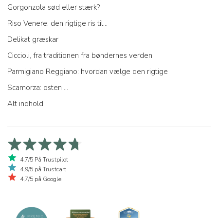
Gorgonzola sød eller stærk?
Riso Venere: den rigtige ris til...
Delikat græskar
Ciccioli, fra traditionen fra bøndernes verden
Parmigiano Reggiano: hvordan vælge den rigtige
Scamorza: osten ...
Alt indhold
4,7/5 På Trustpilot
4,9/5 på Trustcart
4,7/5 på Google