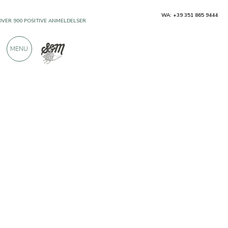
WA: +39 351 865 9444
OVER 900 POSITIVE ANMELDELSER
MENU
Producenter
Quadro Carni e Salumi 1860