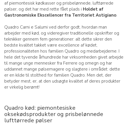
af piemontesisk kødkasser og prisbelønnede, lufttørrede
pølser, og det har med rette fået plads i
Holdet af
Gastronomiske Ekscellencer fra Territoriet Astigiano
.
Quadro Carni e Salumi ved derfor godt, hvordan man
arbejder med kød, og videregiver traditionelle opskrifter og
teknikker gennem fem generationer: alt dette sikrer den
bedste kvalitet takket være excellence af kødet,
professionaliteten hos familien Quadro og medarbejderne. I
hele det tyvende århundrede har virksomheden givet arbejde
til mange unge mennesker fra Ferrere og omegn og har
uddannet mange pølsemagere og slagtere i området: dette
er en kilde til stolthed for familien Quadro. Men det, der
betyder mest, er, at den udsøgte kvalitet af deres produkter
er virkelig berømt!
Quadro kød: piemontesiske
oksekødsprodukter og prisbelønnede
lufttørrede pølser