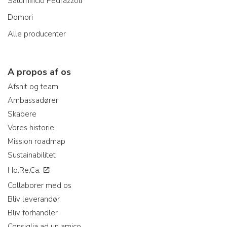
Salumificio Pedrazzoli
Domori
Alle producenter
A propos af os
Afsnit og team
Ambassadører
Skabere
Vores historie
Mission roadmap
Sustainabilitet
Ho.Re.Ca.
Collaborer med os
Bliv leverandør
Bliv forhandler
Consiglia ad un amico