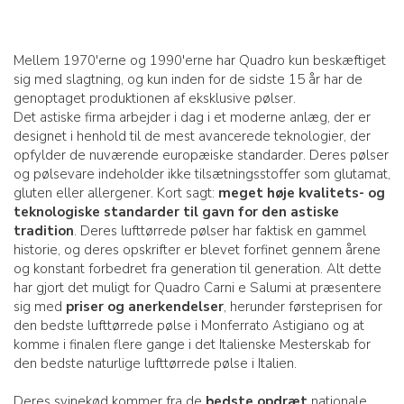
Mellem 1970'erne og 1990'erne har Quadro kun beskæftiget
sig med slagtning, og kun inden for de sidste 15 år har de
genoptaget produktionen af eksklusive pølser.
Det astiske firma arbejder i dag i et moderne anlæg, der er
designet i henhold til de mest avancerede teknologier, der
opfylder de nuværende europæiske standarder. Deres pølser
og pølsevare indeholder ikke tilsætningsstoffer som glutamat,
gluten eller allergener. Kort sagt:
meget høje kvalitets- og
teknologiske standarder til gavn for den astiske
tradition
. Deres lufttørrede pølser har faktisk en gammel
historie, og deres opskrifter er blevet forfinet gennem årene
og konstant forbedret fra generation til generation. Alt dette
har gjort det muligt for Quadro Carni e Salumi at præsentere
sig med
priser og anerkendelser
, herunder førsteprisen for
den bedste lufttørrede pølse i Monferrato Astigiano og at
komme i finalen flere gange i det Italienske Mesterskab for
den bedste naturlige lufttørrede pølse i Italien.
Deres svinekød kommer fra de
bedste opdræt
nationale,