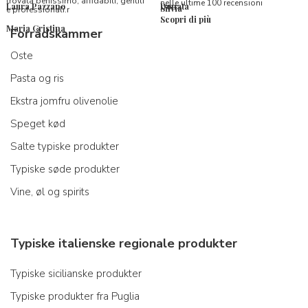
trovata benissimo, affidabili, gentili
nelle ultime 100 recensioni
Laura Pazzano
Donata
Silvia
e professionali.r
Scopri di più
Maria Cristina
Forrådskammer
Oste
Pasta og ris
Ekstra jomfru olivenolie
Speget kød
Salte typiske produkter
Typiske søde produkter
Vine, øl og spirits
Typiske italienske regionale produkter
Typiske sicilianske produkter
Typiske produkter fra Puglia