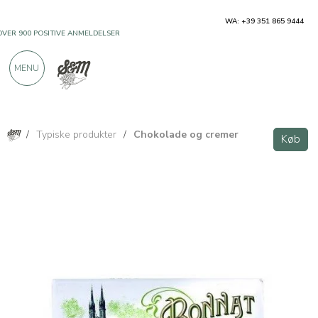
WA: +39 351 865 9444
OVER 900 POSITIVE ANMELDELSER
MENU
/
Typiske produkter
/
Chokolade og cremer
Køb