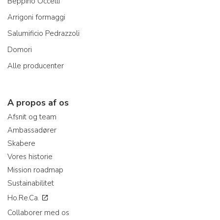
Beppino Occelli
Arrigoni formaggi
Salumificio Pedrazzoli
Domori
Alle producenter
A propos af os
Afsnit og team
Ambassadører
Skabere
Vores historie
Mission roadmap
Sustainabilitet
Ho.Re.Ca.
Collaborer med os