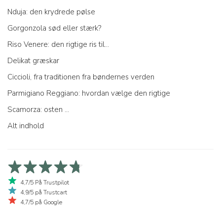
Nduja: den krydrede pølse
Gorgonzola sød eller stærk?
Riso Venere: den rigtige ris til...
Delikat græskar
Ciccioli, fra traditionen fra bøndernes verden
Parmigiano Reggiano: hvordan vælge den rigtige
Scamorza: osten ...
Alt indhold
4,7/5 På Trustpilot
4,9/5 på Trustcart
4,7/5 på Google