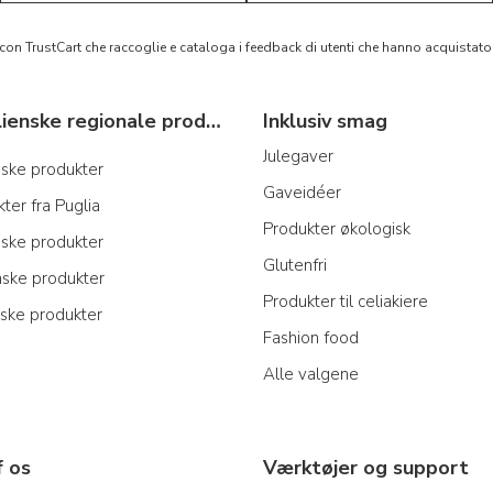
 con TrustCart che raccoglie e cataloga i feedback di utenti che hanno acquista
Typiske italienske regionale produkter
Inklusiv smag
Julegaver
anske produkter
Gaveidéer
ter fra Puglia
Produkter økologisk
iske produkter
Glutenfri
nske produkter
Produkter til celiakiere
iske produkter
Fashion food
Alle valgene
f os
Værktøjer og support