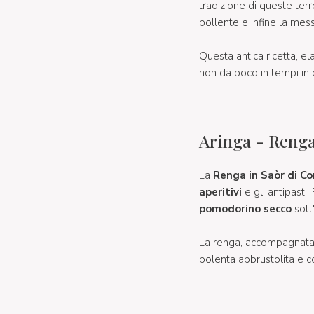
tradizione di queste terr
bollente e infine la mess
Questa antica ricetta, el
non da poco in tempi in c
Aringa - Renga
La
Renga in Saòr di C
aperitivi
e gli antipasti
pomodorino secco
sott'
La renga, accompagnata d
polenta abbrustolita e c