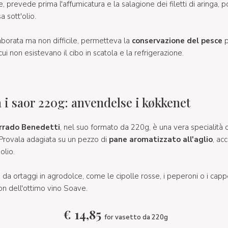
e, prevede prima l'affumicatura e la salagione dei filetti di aringa, p
a sott'olio.
aborata ma non difficile, permetteva la
conservazione del pesce
p
ui non esistevano il cibo in scatola e la refrigerazione.
 i saor 220g: anvendelse i køkkenet
orrado Benedetti
, nel suo formato da 220g, è una vera specialità
. Provala adagiata su un pezzo di
pane aromatizzato all'aglio
, ac
olio.
a ortaggi in agrodolce, come le cipolle rosse, i peperoni o i cappe
on dell'ottimo vino Soave.
€
14,85
for vasetto da 220g