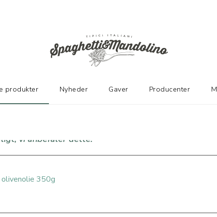
TER
e produkter
Nyheder
Gaver
Producenter
M
ligt, vi anbefaler dette!
u olivenolie 350g