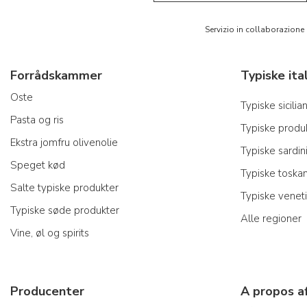
Servizio in collaborazione
Forrådskammer
Oste
Typiske sicili
Pasta og ris
Typiske produk
Ekstra jomfru olivenolie
Typiske sardin
Speget kød
Typiske toska
Salte typiske produkter
Typiske venet
Typiske søde produkter
Alle regioner
Vine, øl og spirits
Producenter
A propos a