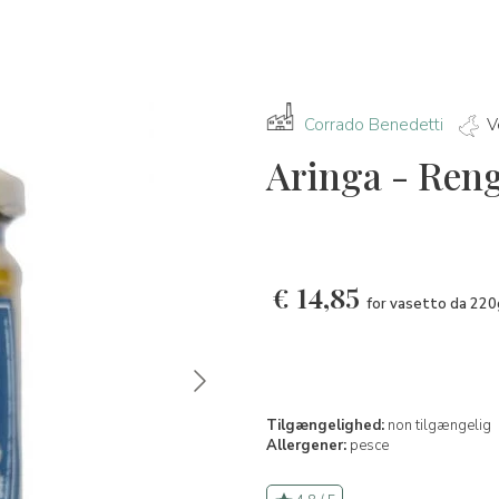
Corrado Benedetti
V
Aringa - Reng
€
14,85
for vasetto da 220
Tilgængelighed:
non tilgængelig
Allergener:
pesce