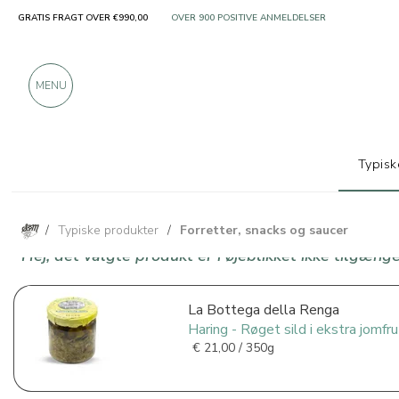
GRATIS FRAGT OVER €990,00
KUN PRODUKTER FRA FREMRAGENDE PRODUCEN
OVER 900 POSITIVE ANMELDELSER
MENU
Typisk
/
Typiske produkter
/
Forretter, snacks og saucer
Hej, det valgte produkt er i øjeblikket ikke tilgænge
La Bottega della Renga
Haring - Røget sild i ekstra jomfr
€
21,00 / 350g