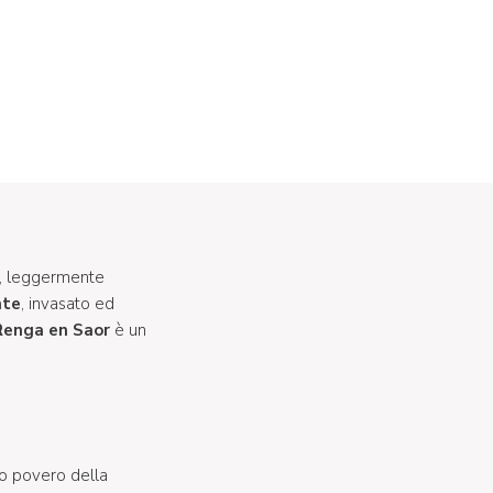
, leggermente
nte
, invasato ed
Renga en Saor
è un
tto povero della