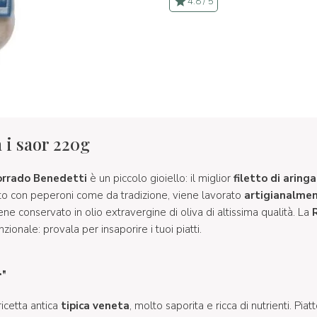
4.8 / 5
 i saor 220g
orrado Benedetti
è un piccolo gioiello: il miglior
filetto di aringa
to con peperoni come da tradizione, viene lavorato
artigianalme
viene conservato in olio extravergine di oliva di altissima qualità. La
zionale: provala per insaporire i tuoi piatti.
"
icetta antica
tipica veneta
, molto saporita e ricca di nutrienti. Pia