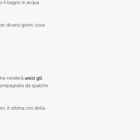
oi il bagno in acqua
er diversi giorni, cosa
 che renderà
unici gli
compagnata da qualche
ri, è ottima con della