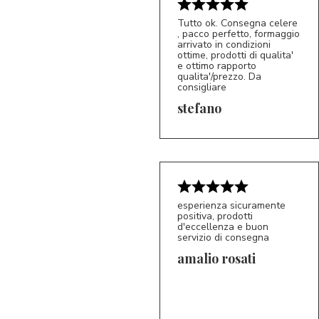
Tutto ok. Consegna celere
, pacco perfetto, formaggio
arrivato in condizioni
ottime, prodotti di qualita'
e ottimo rapporto
qualita'/prezzo. Da
consigliare
5/5
S*
stefano
esperienza sicuramente
positiva, prodotti
d'eccellenza e buon
servizio di consegna
amalio rosati
5/5
AR