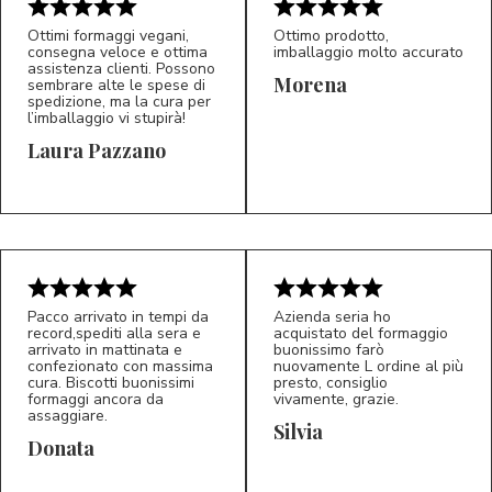
Ottimi formaggi vegani,
Ottimo prodotto,
consegna veloce e ottima
imballaggio molto accurato
assistenza clienti. Possono
Morena
sembrare alte le spese di
spedizione, ma la cura per
l’imballaggio vi stupirà!
Laura Pazzano
5/5
5/5
LP
M*
Pacco arrivato in tempi da
Azienda seria ho
record,spediti alla sera e
acquistato del formaggio
arrivato in mattinata e
buonissimo farò
confezionato con massima
nuovamente L ordine al più
cura. Biscotti buonissimi
presto, consiglio
formaggi ancora da
vivamente, grazie.
assaggiare.
Silvia
5/5
5/5
D*
S*
Donata