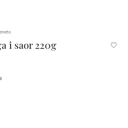
eneto
a i saor 220g
g