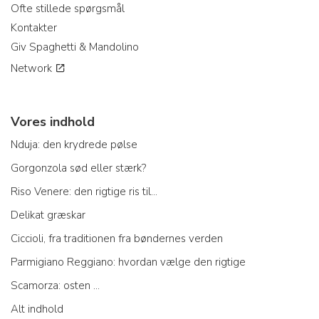
Ofte stillede spørgsmål
Kontakter
Giv Spaghetti & Mandolino
Network
Vores indhold
Nduja: den krydrede pølse
Gorgonzola sød eller stærk?
Riso Venere: den rigtige ris til...
Delikat græskar
Ciccioli, fra traditionen fra bøndernes verden
Parmigiano Reggiano: hvordan vælge den rigtige
Scamorza: osten ...
Alt indhold