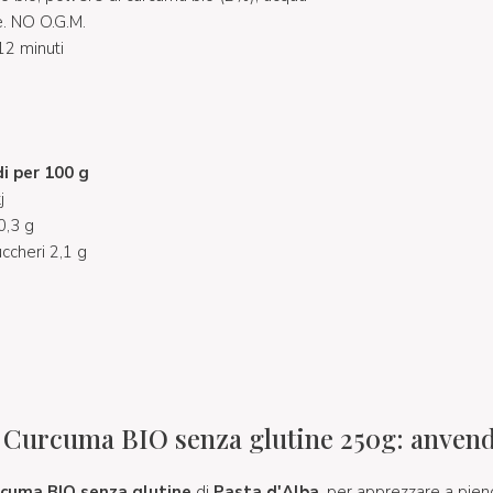
e. NO O.G.M.
12 minuti
i per 100 g
j
 0,3 g
uccheri 2,1 g
a Curcuma BIO senza glutine 250g: anvend
rcuma BIO senza glutine
di
Pasta d'Alba
, per apprezzare a pien