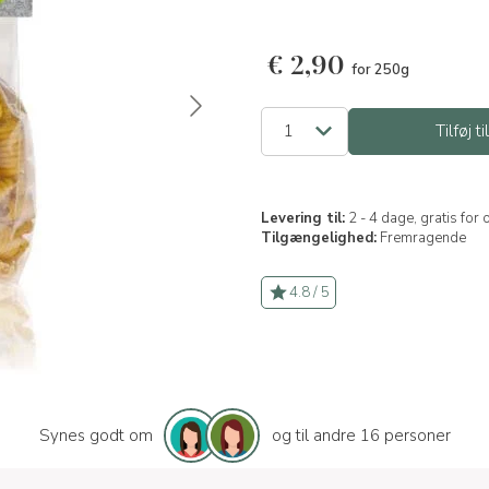
€
2,90
for 250g
Tilføj ti
Levering til:
2 - 4 dage, gratis for
Tilgængelighed:
Fremragende
4.8 / 5
Synes godt om
og til andre 16 personer