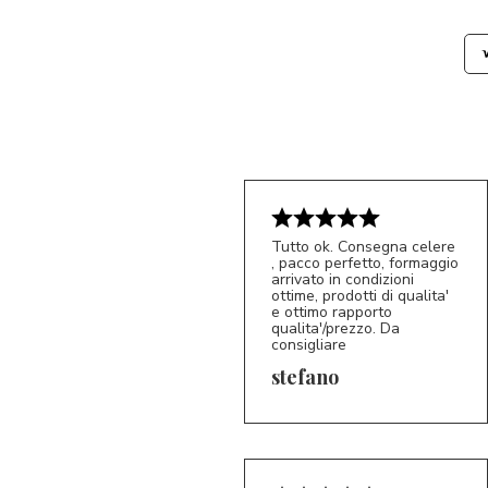
Tutto ok. Consegna celere
, pacco perfetto, formaggio
arrivato in condizioni
ottime, prodotti di qualita'
e ottimo rapporto
qualita'/prezzo. Da
consigliare
5/5
S*
stefano