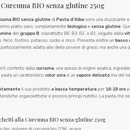
a Curcuma BIO senza glutine 250g
rcuma BIO senza glutine
di
Pasta d'Alba
sono una stuzzicante e
 primo piatto sano, completamente
biologico
e
senza glutine
. Qu
amine
del
gruppo B
, soprattutto B6, B3, B2, e B1, seguite dalla
vi
o, ferro, fosforo, potassio, sodio e zinco. Presenta inoltre un
basso 
 particolarmente adatta alle diete povere di grassi, ma anche una 
erò conferito dalla
curcuma
, una spezia di origine asiatica, ingred
a pasta un caratteristico
color ocra
e un
sapore delicato
ma del tut
entamente
il suo prodotto
a bassa temperatura
per
16-18 ore
p
eristiche organolettiche e preziosi principi nutritivi. La pasta che ne
hetti alla Curcuma BIO senza glutine 250g
riso bio, polvere di curcuma bio (2%), acqua