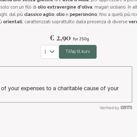
solo con un filo di
olio extravergine d'oliva
, magari siciliano. In 
ghi, dal più
classico
aglio
,
olio
e
peperoncino
, fino a quelli più ri
iù
orientali
, caratterizzati soprattutto dalla presenza di diverse
ver
€
2,90
for 250g
Tilføj til kurv
 of your expenses to a charitable cause of your
Verified by