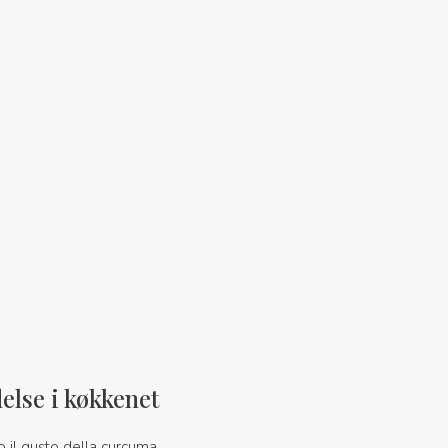
else i køkkenet
o il gusto della curcuma,