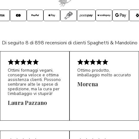
Di seguito 8 di 898 recensioni di clienti Spaghetti & Mandolino
Ottimi formaggi vegani,
Ottimo prodotto,
consegna veloce e ottima
imballaggio molto accurato
assistenza clienti. Possono
Morena
sembrare alte le spese di
spedizione, ma la cura per
l’imballaggio vi stupirà!
Laura Pazzano
5/5
5/5
LP
M*