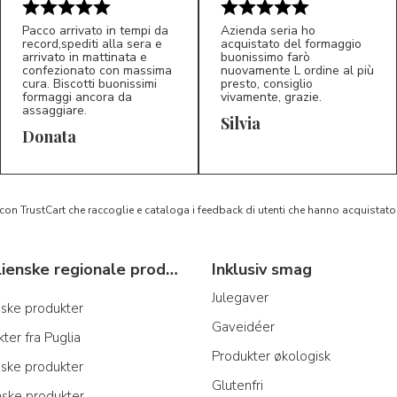
Pacco arrivato in tempi da
Azienda seria ho
record,spediti alla sera e
acquistato del formaggio
arrivato in mattinata e
buonissimo farò
confezionato con massima
nuovamente L ordine al più
cura. Biscotti buonissimi
presto, consiglio
formaggi ancora da
vivamente, grazie.
assaggiare.
Silvia
5/5
5/5
D*
S*
Donata
 con TrustCart che raccoglie e cataloga i feedback di utenti che hanno acquista
Typiske italienske regionale produkter
Inklusiv smag
Julegaver
anske produkter
Gaveidéer
ter fra Puglia
Produkter økologisk
iske produkter
Glutenfri
nske produkter