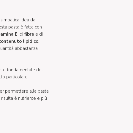
 simpatica idea da
esta pasta è fatta con
tamina E
, di
fibre
e di
contenuto lipidico
,
quantità abbastanza
iente fondamentale del
to particolare.
er permettere alla pasta
 risulta è nutriente e più