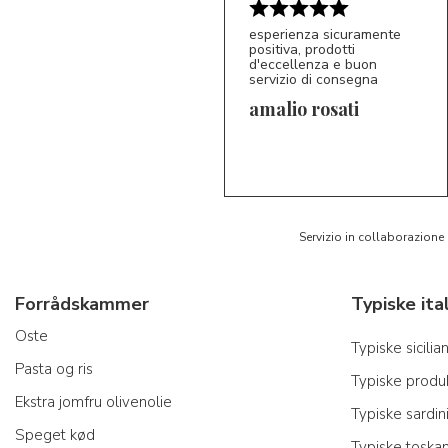
esperienza sicuramente
positiva, prodotti
d'eccellenza e buon
servizio di consegna
amalio rosati
5/5
AR
Servizio in collaborazione
Forrådskammer
Oste
Typiske sicili
Pasta og ris
Typiske produk
Ekstra jomfru olivenolie
Typiske sardin
Speget kød
Typiske toska