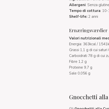
Allergeni
: Senza glutin
Tempo di cottura
: 10-
Shelf-life:
2 anni
Ernæringsværdier
Valori nutrizionali
med
Energia: 363kcal / 1541k
Grassi 1,1 g di cui saturi
Carboidrati 78 g di cui z
Fibre 1,2 g
Proteine 9,7 g
Sale 0,056 g
Gnocchetti all
Gli
Gnocchetti alla Cu