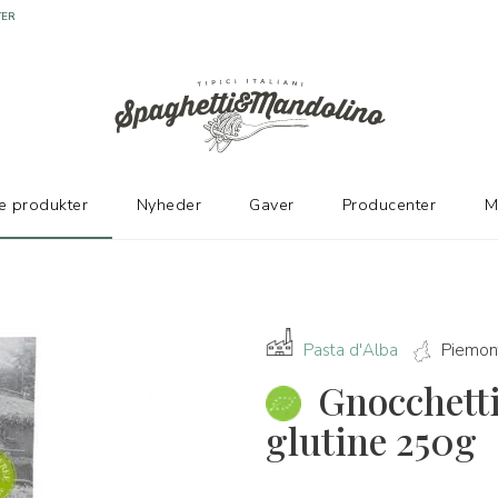
TER
e produkter
Nyheder
Gaver
Producenter
M
Pasta d'Alba
Piemon
Gnocchett
glutine 250g