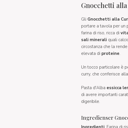
Gnocchetti all
Gli
Gnocchetti alla Cu
portare a tavola per un
farina di riso, ricca di
vit
sali minerali
quali calci
circostanza che la rende
elevata di
proteine
.
Un tocco particolare è p
curry, che conferisce all
Pasta d'Alba
essicca l
di avere importanti caratt
digeribile.
Ingredienser Gnocc
Ingredienti
: Farina di 