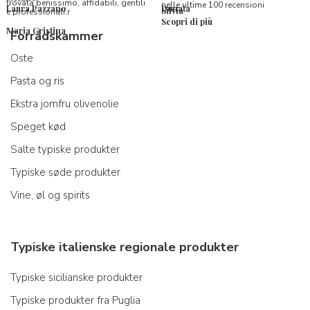
trovata benissimo, affidabili, gentili
nelle ultime 100 recensioni
Laura Pazzano
Donata
Silvia
e professionali.r
Scopri di più
Maria Cristina
Forrådskammer
Oste
Pasta og ris
Ekstra jomfru olivenolie
Speget kød
Salte typiske produkter
Typiske søde produkter
Vine, øl og spirits
Typiske italienske regionale produkter
Typiske sicilianske produkter
Typiske produkter fra Puglia