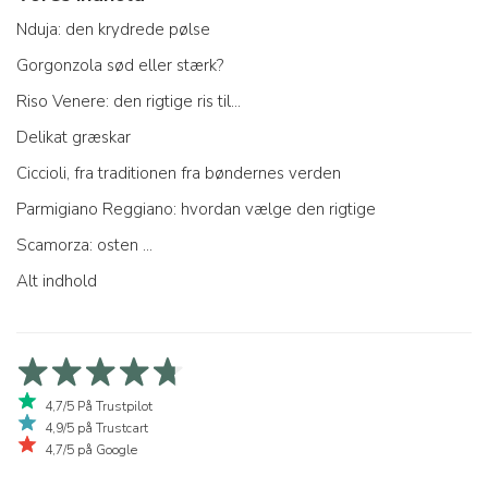
Nduja: den krydrede pølse
Gorgonzola sød eller stærk?
Riso Venere: den rigtige ris til...
Delikat græskar
Ciccioli, fra traditionen fra bøndernes verden
Parmigiano Reggiano: hvordan vælge den rigtige
Scamorza: osten ...
Alt indhold
4,7/5 På Trustpilot
4,9/5 på Trustcart
4,7/5 på Google