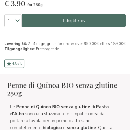
€
3,90
for 250g
Tilføj til kurv
Levering til:
2 - 4 dage, gratis for ordrer over 990,00€, ellers 189,00€
Tilgængelighed:
Fremragende
4.8 / 5
Penne di Quinoa BIO senza glutine
250g
Le
Penne di Quinoa BIO senza glutine
di
Pasta
d'Alba
sono una stuzzicante e simpatica idea da
portare a tavola per un primo piatto sano,
completamente
biologico
e
senza glutine
. Questa