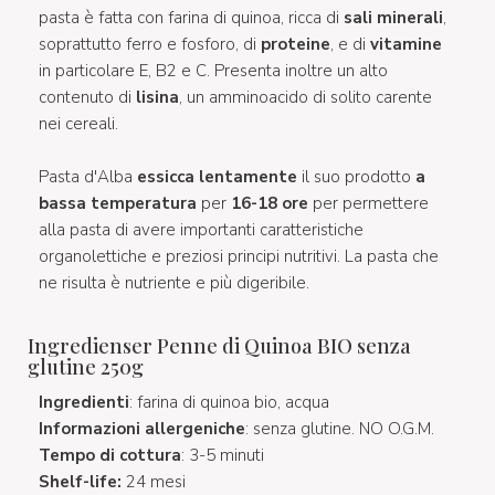
pasta è fatta con farina di quinoa, ricca di
sali minerali
,
soprattutto ferro e fosforo, di
proteine
, e di
vitamine
in particolare E, B2 e C. Presenta inoltre un alto
contenuto di
lisina
, un amminoacido di solito carente
nei cereali.
Pasta d'Alba
essicca lentamente
il suo prodotto
a
bassa temperatura
per
16-18 ore
per permettere
alla pasta di avere importanti caratteristiche
organolettiche e preziosi principi nutritivi. La pasta che
ne risulta è nutriente e più digeribile.
Ingredienser Penne di Quinoa BIO senza
glutine 250g
Ingredienti
: farina di quinoa bio, acqua
Informazioni allergeniche
: senza glutine. NO O.G.M.
Tempo di cottura
: 3-5 minuti
Shelf-life:
24 mesi