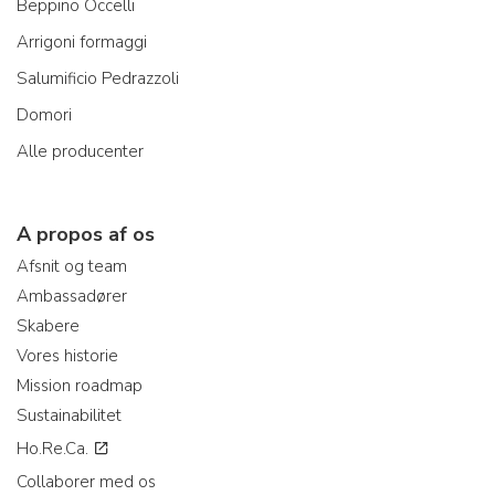
Beppino Occelli
Arrigoni formaggi
Salumificio Pedrazzoli
Domori
Alle producenter
A propos af os
Afsnit og team
Ambassadører
Skabere
Vores historie
Mission roadmap
Sustainabilitet
Ho.Re.Ca.
Collaborer med os