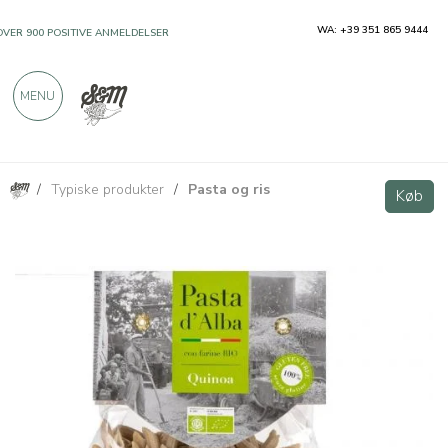
WA: +39 351 865 9444
OVER 900 POSITIVE ANMELDELSER
MENU
/
Typiske produkter
/
Pasta og ris
Penne di Quinoa BIO senza glutine 250g
Køb
Køb