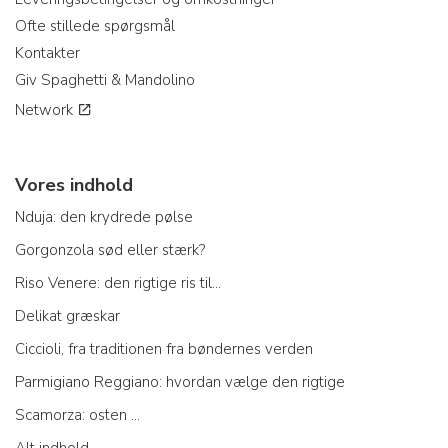
Ofte stillede spørgsmål
Kontakter
Giv Spaghetti & Mandolino
Network
Vores indhold
Nduja: den krydrede pølse
Gorgonzola sød eller stærk?
Riso Venere: den rigtige ris til...
Delikat græskar
Ciccioli, fra traditionen fra bøndernes verden
Parmigiano Reggiano: hvordan vælge den rigtige
Scamorza: osten ...
Alt indhold