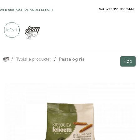
WA: +39 351 865 9444
OVER 900 POSITIVE ANMELDELSER
MENU
/
Typiske produkter
/
Pasta og ris
Felicetti Grano Duro Integrale Biologico - Penne Rigate
Køb
Køb