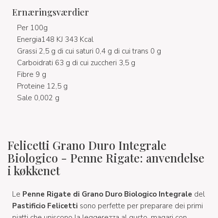
Ernæringsværdier
Per 100g
Energia148 KJ 343 Kcal
Grassi 2,5 g di cui saturi 0,4 g di cui trans 0 g
Carboidrati 63 g di cui zuccheri 3,5 g
Fibre 9 g
Proteine 12,5 g
Sale 0,002 g
Felicetti Grano Duro Integrale
Biologico - Penne Rigate: anvendelse
i køkkenet
Le
Penne Rigate di Grano Duro Biologico Integrale
del
Pastificio Felicetti
sono perfette per preparare dei primi
piatti che uniscono la leggerezza al gusto, magari con