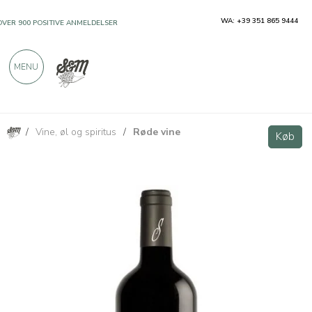
WA: +39 351 865 9444
OVER 900 POSITIVE ANMELDELSER
MENU
/
Vine, øl og spiritus
/
Røde vine
Mørk Rød DOC Colli Orientali del Friuli 2012 750ml
Køb
Køb