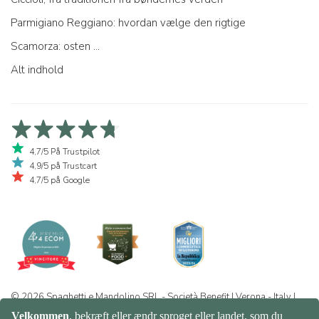
Parmigiano Reggiano: hvordan vælge den rigtige
Scamorza: osten ...
Alt indhold
4,7/5 På Trustpilot
4,9/5 på Trustcart
4,7/5 på Google
© 2026 Spaghetti e Mandolino SRL - Società Benefit | Verona - Italy |
+39 351 865 9444 | P.I. IT04913730232 | Certificazione BIO: IT-BIO-