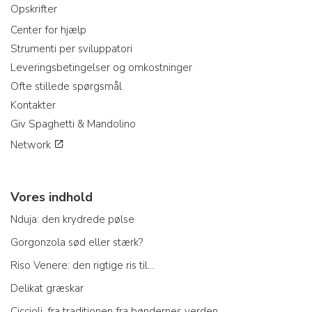
Opskrifter
Center for hjælp
Strumenti per sviluppatori
Leveringsbetingelser og omkostninger
Ofte stillede spørgsmål
Kontakter
Giv Spaghetti & Mandolino
Network
Vores indhold
Nduja: den krydrede pølse
Gorgonzola sød eller stærk?
Riso Venere: den rigtige ris til...
Delikat græskar
Ciccioli, fra traditionen fra bøndernes verden