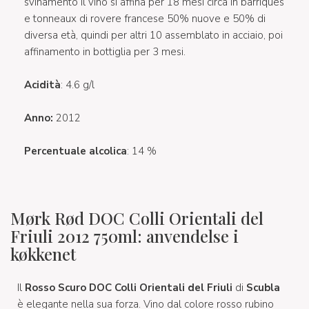
svinamento il vino si affina per 18 mesi circa in barriques
e tonneaux di rovere francese 50% nuove e 50% di
diversa età, quindi per altri 10 assemblato in acciaio, poi
affinamento in bottiglia per 3 mesi.
Acidità
: 4.6 g/l
Anno:
2012
Percentuale alcolica
: 14 %
Mørk Rød DOC Colli Orientali del
Friuli 2012 750ml: anvendelse i
køkkenet
Il
Rosso Scuro DOC Colli Orientali del Friuli
di
Scubla
è elegante nella sua forza. Vino dal colore rosso rubino