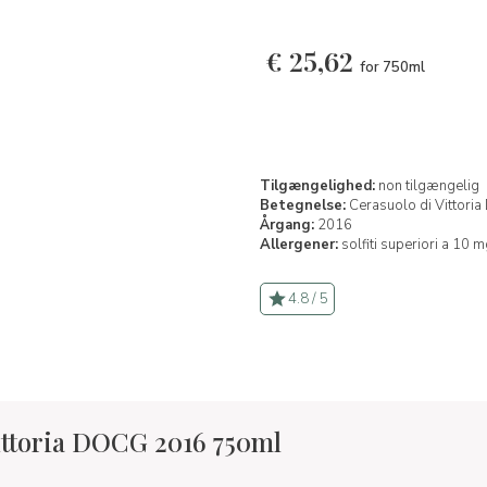
€
25,62
for 750ml
Tilgængelighed:
non tilgængelig
Betegnelse:
Cerasuolo di Vittori
Årgang:
2016
Allergener:
solfiti superiori a 10 m
4.8 / 5
ittoria DOCG 2016 750ml