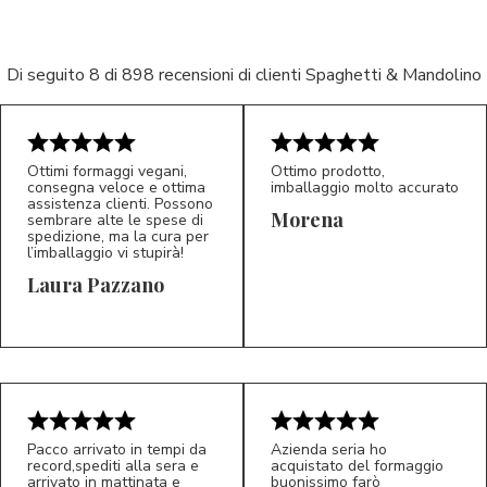
Di seguito 8 di 898 recensioni di clienti Spaghetti & Mandolino
Ottimi formaggi vegani,
Ottimo prodotto,
consegna veloce e ottima
imballaggio molto accurato
assistenza clienti. Possono
Morena
sembrare alte le spese di
spedizione, ma la cura per
l’imballaggio vi stupirà!
Laura Pazzano
5/5
5/5
LP
M*
Pacco arrivato in tempi da
Azienda seria ho
record,spediti alla sera e
acquistato del formaggio
arrivato in mattinata e
buonissimo farò