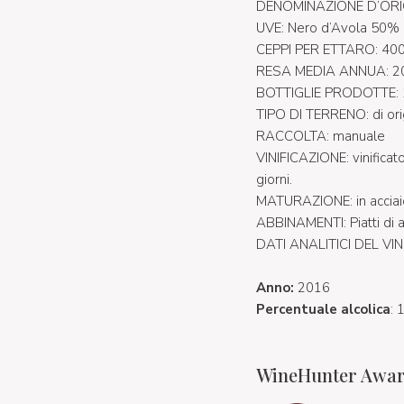
DENOMINAZIONE D’ORIGI
UVE: Nero d’Avola 50%
CEPPI PER ETTARO: 4000
RESA MEDIA ANNUA: 2
BOTTIGLIE PRODOTTE:
TIPO DI TERRENO: di orig
RACCOLTA: manuale
VINIFICAZIONE: vinificato
giorni.
MATURAZIONE: in acciaio a
ABBINAMENTI: Piatti di a
DATI ANALITICI DEL VINO:
Anno:
2016
Percentuale alcolica
: 
WineHunter Award