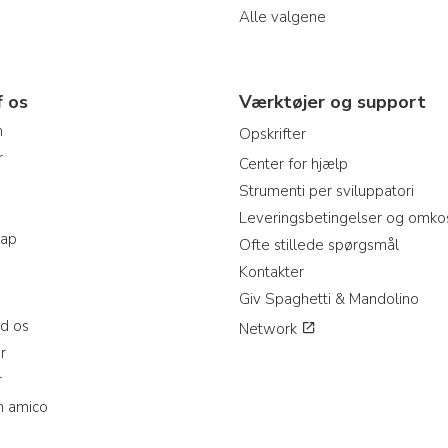
Alle valgene
f os
Værktøjer og support
m
Opskrifter
r
Center for hjælp
Strumenti per sviluppatori
Leveringsbetingelser og omko
map
Ofte stillede spørgsmål
Kontakter
Giv Spaghetti & Mandolino
d os
Network
r
r
n amico