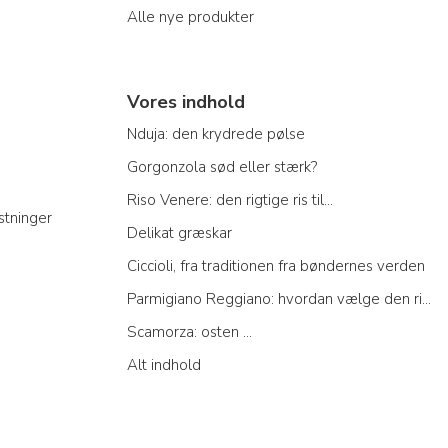
Alle nye produkter
Vores indhold
Nduja: den krydrede pølse
Gorgonzola sød eller stærk?
Riso Venere: den rigtige ris til...
stninger
Delikat græskar
Ciccioli, fra traditionen fra bøndernes verden
Parmigiano Reggiano: hvordan vælge den rigtige
Scamorza: osten ...
Alt indhold