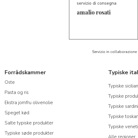
servizio di consegna
amalio rosati
5/5
AR
Servizio in collaborazione
Forrådskammer
Oste
Typiske sicili
Pasta og ris
Typiske produk
Ekstra jomfru olivenolie
Typiske sardin
Speget kød
Typiske toska
Salte typiske produkter
Typiske venet
Typiske søde produkter
Alle regioner