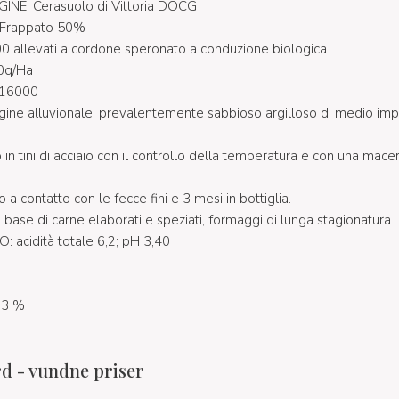
NE: Cerasuolo di Vittoria DOCG
 Frappato 50%
 allevati a cordone speronato a conduzione biologica
0q/Ha
 16000
ine alluvionale, prevalentemente sabbioso argilloso di medio impa
 in tini di acciaio con il controllo della temperatura e con una mace
 contatto con le fecce fini e 3 mesi in bottiglia.
 base di carne elaborati e speziati, formaggi di lunga stagionatura
 acidità totale 6,2; pH 3,40
13 %
 - vundne priser