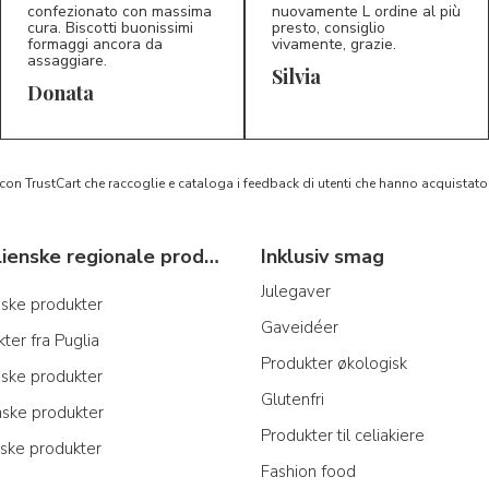
confezionato con massima
nuovamente L ordine al più
cura. Biscotti buonissimi
presto, consiglio
formaggi ancora da
vivamente, grazie.
assaggiare.
Silvia
5/5
5/5
D*
S*
Donata
 con TrustCart che raccoglie e cataloga i feedback di utenti che hanno acquista
Typiske italienske regionale produkter
Inklusiv smag
Julegaver
anske produkter
Gaveidéer
ter fra Puglia
Produkter økologisk
iske produkter
Glutenfri
nske produkter
Produkter til celiakiere
iske produkter
Fashion food