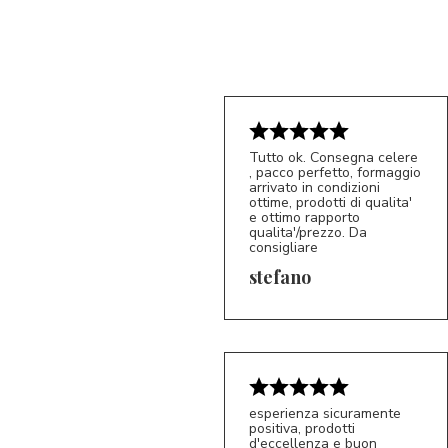
Tutto ok. Consegna celere
, pacco perfetto, formaggio
arrivato in condizioni
ottime, prodotti di qualita'
e ottimo rapporto
qualita'/prezzo. Da
consigliare
5/5
S*
stefano
esperienza sicuramente
positiva, prodotti
d'eccellenza e buon