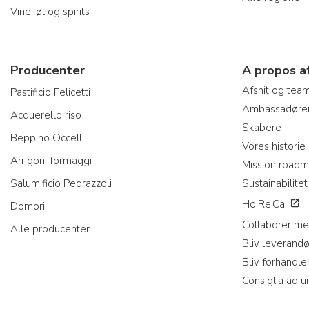
Vine, øl og spirits
Producenter
A propos a
Afsnit og tea
Pastificio Felicetti
Ambassadøre
Acquerello riso
Skabere
Beppino Occelli
Vores historie
Arrigoni formaggi
Mission road
Salumificio Pedrazzoli
Sustainabilitet
Ho.Re.Ca.
Domori
Collaborer me
Alle producenter
Bliv leverandø
Bliv forhandle
Consiglia ad u