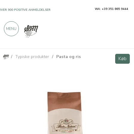
WA: +39 351 865 9444
OVER 900 POSITIVE ANMELDELSER
MENU
/
Typiske produkter
/
Pasta og ris
Glutenfri majs- og rismakaroni 250g
Køb
Køb