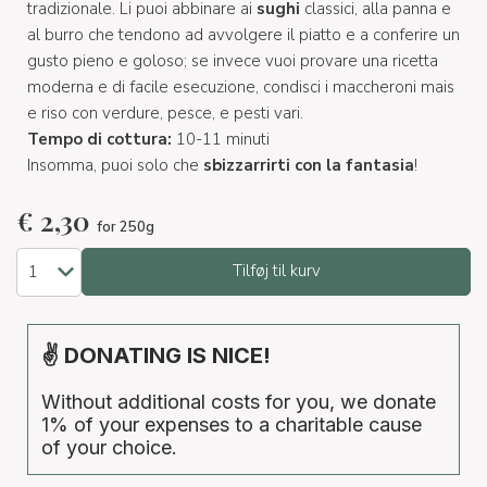
tradizionale. Li puoi abbinare ai
sughi
classici, alla panna e
al burro che tendono ad avvolgere il piatto e a conferire un
gusto pieno e goloso; se invece vuoi provare una ricetta
moderna e di facile esecuzione, condisci i maccheroni mais
e riso con verdure, pesce, e pesti vari.
Tempo di cottura:
10-11 minuti
Insomma, puoi solo che
sbizzarrirti con la fantasia
!
€
2,30
for 250g
Tilføj til kurv
✌ DONATING IS NICE!
Without additional costs for you, we donate
1% of your expenses to a charitable cause
of your choice.