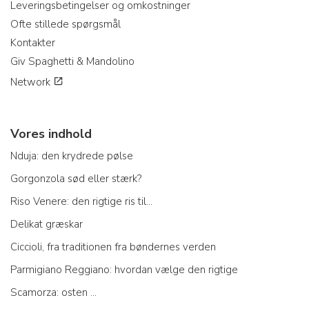
Leveringsbetingelser og omkostninger
Ofte stillede spørgsmål
Kontakter
Giv Spaghetti & Mandolino
Network
Vores indhold
Nduja: den krydrede pølse
Gorgonzola sød eller stærk?
Riso Venere: den rigtige ris til...
Delikat græskar
Ciccioli, fra traditionen fra bøndernes verden
Parmigiano Reggiano: hvordan vælge den rigtige
Scamorza: osten ...