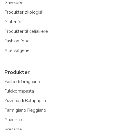
Gaveidéer
Produkter økologisk
Glutenfri
Produkter til celiakiere
Fashion food
Alle valgene
Produkter
Pasta di Gragnano
Fuldkornspasta
Zizzona di Battipaglia
Parmigiano Reggiano
Guanciale
Bresaola