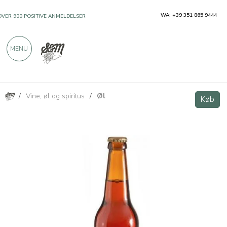
WA: +39 351 865 9444
OVER 900 POSITIVE ANMELDELSER
MENU
/
Vine, øl og spiritus
/
Øl
Corsara Marzen Ambrata 500ml håndværksøl
Køb
Køb