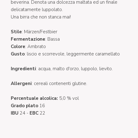
beverina. Denota una dolcezza maltata ed un finale
delicatamente luppolato.
Una birra che non stanca mai!
Stile
: Märzen/Festbier
Fermentazione
: Bassa
Colore
: Ambrato
Gusto
: liscio e scorrevole, leggermente caramellato
Ingredienti
: acqua, malto d'orzo, luppolo, lievito.
Allergeni
: cereali contenenti glutine.
Percentuale alcolica:
5,0 % vol
Grado plato
16
IBU
24 -
EBC
22