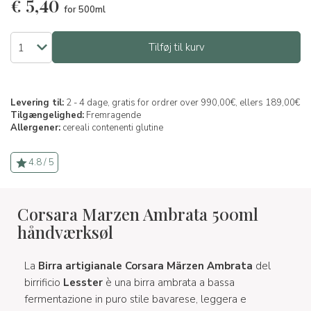
€
5,40
for 500ml
Tilføj til kurv
Levering til:
2 - 4 dage, gratis for ordrer over 990,00€, ellers 189,00€
Tilgængelighed:
Fremragende
Allergener:
cereali contenenti glutine
4.8 / 5
Corsara Marzen Ambrata 500ml
håndværksøl
La
Birra artigianale Corsara Märzen Ambrata
del
birrificio
Lesster
è una birra ambrata a bassa
fermentazione in puro stile bavarese, leggera e