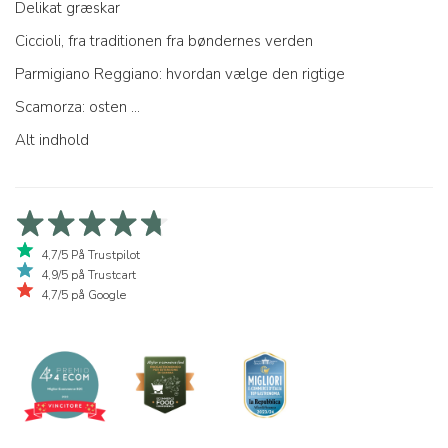
Delikat græskar
Ciccioli, fra traditionen fra bøndernes verden
Parmigiano Reggiano: hvordan vælge den rigtige
Scamorza: osten ...
Alt indhold
4,7/5 På Trustpilot
4,9/5 på Trustcart
4,7/5 på Google