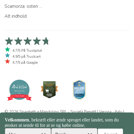
Scamorza: osten ...
Alt indhold
4,7/5 På Trustpilot
4,9/5 på Trustcart
4,7/5 på Google
© 2026 Spaghetti e Mandolino SRL - Società Benefit | Verona - Italy |
+39 351 865 9444 | P.I. IT04913730232 | Certificazione BIO: IT-BIO-
016.380-0110744.2026.001 | REA VR-455804 |
Privatlivs- og
cookiepolitik
|
Sitemap