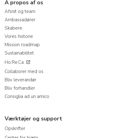
A propos af os
Afsnit og team
Ambassadører
Skabere
Vores historie
Mission roadmap
Sustainabilitet
Ho.Re.Ca.
Collaborer med os
Bliv leverandør
Bliv forhandler
Consiglia ad un amico
Værktøjer og support
Opskrifter
Center for hjælp