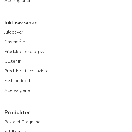
Alle regioner
Inklusiv smag
Julegaver
Gaveidéer
Produkter økologisk
Glutenfri
Produkter til celiakiere
Fashion food
Alle valgene
Produkter
Pasta di Gragnano
Fuldkornspasta