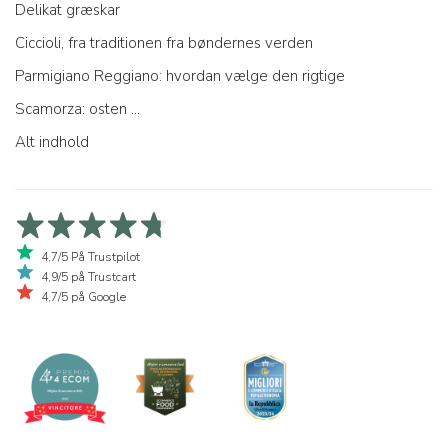
Delikat græskar
Ciccioli, fra traditionen fra bøndernes verden
Parmigiano Reggiano: hvordan vælge den rigtige
Scamorza: osten ...
Alt indhold
4,7/5 På Trustpilot
4,9/5 på Trustcart
4,7/5 på Google