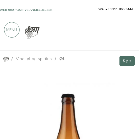
WA: +39 351 865 9444
OVER 900 POSITIVE ANMELDELSER
MENU
/
Vine, øl og spiritus
/
Øl
Birra chiara ad alta fermentazione Bianca 330ml - Ca' Verzini
Køb
Køb