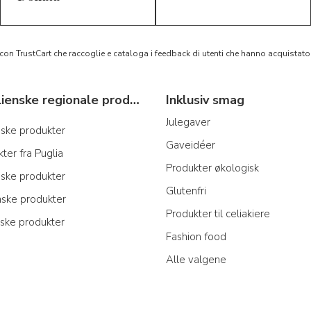
 con TrustCart che raccoglie e cataloga i feedback di utenti che hanno acquista
Typiske italienske regionale produkter
Inklusiv smag
Julegaver
anske produkter
Gaveidéer
ter fra Puglia
Produkter økologisk
iske produkter
Glutenfri
nske produkter
Produkter til celiakiere
iske produkter
Fashion food
Alle valgene