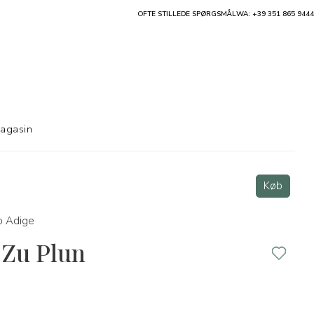
OFTE STILLEDE SPØRGSMÅL
WA: +39 351 865 9444
agasin
Køb
o Adige
 Zu Plun