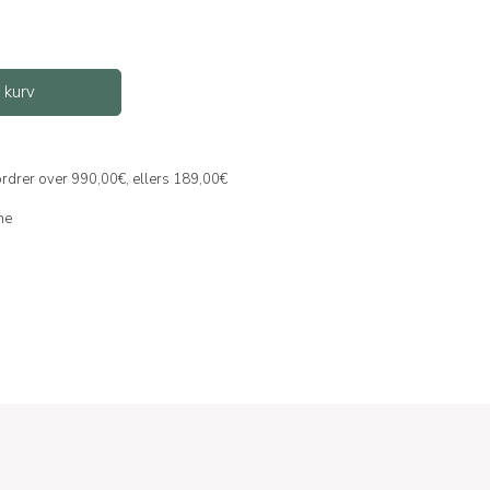
l kurv
 ordrer over 990,00€, ellers 189,00€
ne