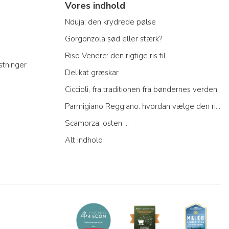
Vores indhold
Nduja: den krydrede pølse
Gorgonzola sød eller stærk?
Riso Venere: den rigtige ris til...
stninger
Delikat græskar
Ciccioli, fra traditionen fra bøndernes verden
Parmigiano Reggiano: hvordan vælge den rigtige
Scamorza: osten ...
Alt indhold