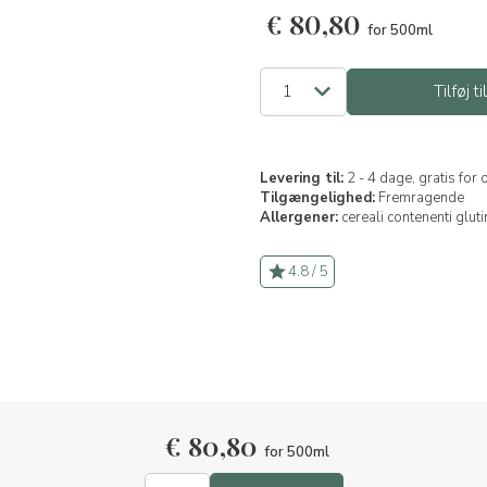
€
80,80
for 500ml
Tilføj ti
Levering til:
2 - 4 dage, gratis for
Tilgængelighed:
Fremragende
Allergener:
cereali contenenti gluti
4.8 / 5
€
80,80
for 500ml