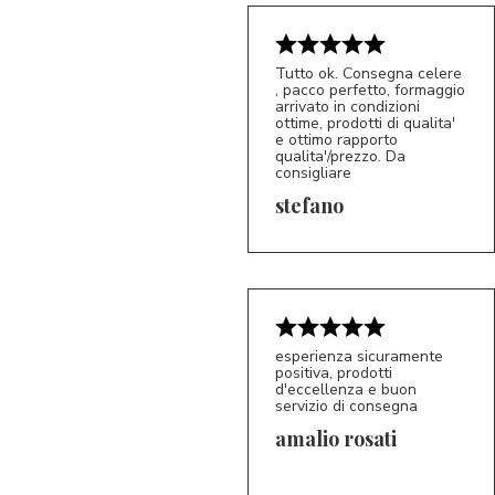
Tutto ok. Consegna celere
, pacco perfetto, formaggio
arrivato in condizioni
ottime, prodotti di qualita'
e ottimo rapporto
qualita'/prezzo. Da
consigliare
5/5
S*
stefano
esperienza sicuramente
positiva, prodotti
d'eccellenza e buon
servizio di consegna
amalio rosati
5/5
AR