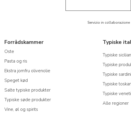
Servizio in collaborazione
Forrådskammer
Oste
Typiske sicili
Pasta og ris
Typiske produk
Ekstra jomfru olivenolie
Typiske sardin
Speget kød
Typiske toska
Salte typiske produkter
Typiske venet
Typiske søde produkter
Alle regioner
Vine, øl og spirits