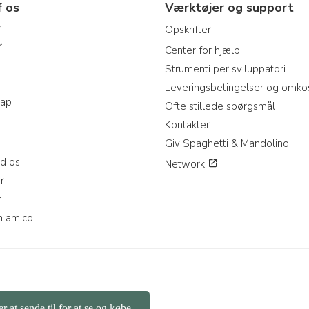
f os
Værktøjer og support
m
Opskrifter
r
Center for hjælp
Strumenti per sviluppatori
Leveringsbetingelser og omko
map
Ofte stillede spørgsmål
Kontakter
Giv Spaghetti & Mandolino
d os
Network
r
r
n amico