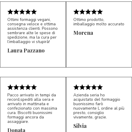
Ottimi formaggi vegani,
Ottimo prodotto,
consegna veloce e ottima
imballaggio molto accurato
assistenza clienti. Possono
Morena
sembrare alte le spese di
spedizione, ma la cura per
l’imballaggio vi stupirà!
Laura Pazzano
5/5
5/5
LP
M*
Pacco arrivato in tempi da
Azienda seria ho
record,spediti alla sera e
acquistato del formaggio
arrivato in mattinata e
buonissimo farò
confezionato con massima
nuovamente L ordine al più
cura. Biscotti buonissimi
presto, consiglio
formaggi ancora da
vivamente, grazie.
assaggiare.
Silvia
5/5
5/5
D*
S*
Donata