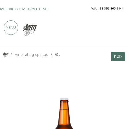
WA: +39 351 865 9444
GRATIS FRAGT OVER €990,00
KUN PRODUKTER FRA FREMRAGENDE
MENU
PRODUCENTER
OVER 900 POSITIVE ANMELDELSER
/
Vine, øl og spiritus
/
Øl
Lunapark - Øl DDH IPA 33cl
Køb
Køb