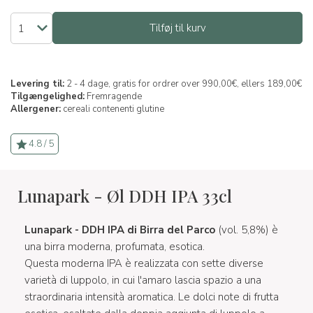
Tilføj til kurv
Levering til:
2 - 4 dage, gratis for ordrer over 990,00€, ellers 189,00€
Tilgængelighed:
Fremragende
Allergener:
cereali contenenti glutine
4.8 / 5
Lunapark - Øl DDH IPA 33cl
Lunapark - DDH IPA di Birra del Parco
(vol. 5,8%) è
una birra moderna, profumata, esotica.
Questa moderna IPA è realizzata con sette diverse
varietà di luppolo, in cui l'amaro lascia spazio a una
straordinaria intensità aromatica. Le dolci note di frutta