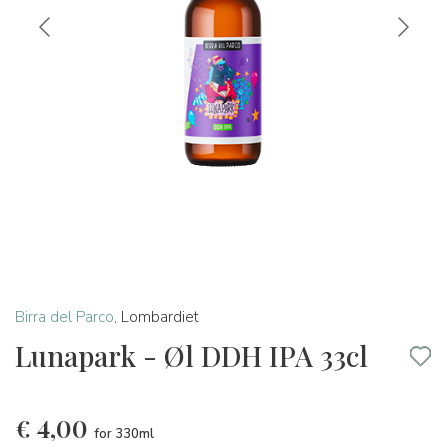
Birra del Parco
,
Lombardiet
Lunapark - Øl DDH IPA 33cl
€
4,00
for 330ml