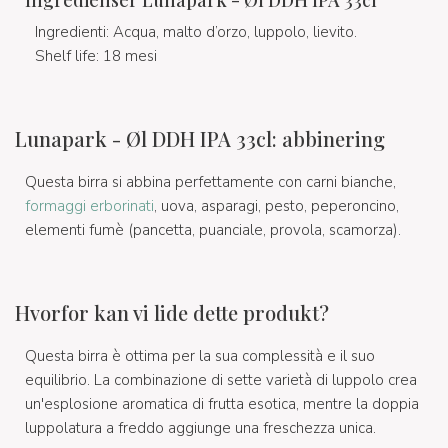
Ingredienser Lunapark - Øl DDH IPA 33cl
Ingredienti: Acqua, malto d’orzo, luppolo, lievito.
Shelf life: 18 mesi
Lunapark - Øl DDH IPA 33cl: abbinering
Questa birra si abbina perfettamente con carni bianche,
formaggi erborinati
, uova, asparagi, pesto, peperoncino,
elementi fumè (pancetta, puanciale, provola, scamorza).
Hvorfor kan vi lide dette produkt?
Questa birra è ottima per la sua complessità e il suo
equilibrio. La combinazione di sette varietà di luppolo crea
un'esplosione aromatica di frutta esotica, mentre la doppia
luppolatura a freddo aggiunge una freschezza unica.