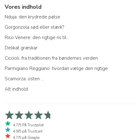
Vores indhold
Nduja: den krydrede pølse
Gorgonzola sød eller stærk?
Riso Venere: den rigtige ris til...
Delikat græskar
Ciccioli, fra traditionen fra bøndernes verden
Parmigiano Reggiano: hvordan vælge den rigtige
Scamorza: osten ...
Alt indhold
4,7/5 På Trustpilot
4,9/5 på Trustcart
4,7/5 på Google