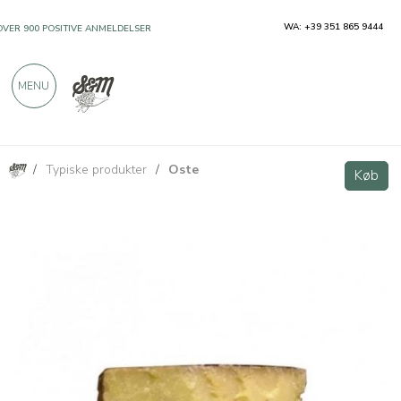
WA: +39 351 865 9444
OVER 900 POSITIVE ANMELDELSER
MENU
/
Typiske produkter
/
Oste
Bagoss fra Bagolino Slow Food 300g
Køb
Køb