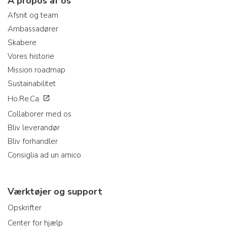
A propos af os
Afsnit og team
Ambassadører
Skabere
Vores historie
Mission roadmap
Sustainabilitet
Ho.Re.Ca.
Collaborer med os
Bliv leverandør
Bliv forhandler
Consiglia ad un amico
Værktøjer og support
Opskrifter
Center for hjælp