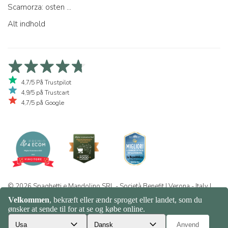
Scamorza: osten ...
Alt indhold
4,7/5 På Trustpilot
4,9/5 på Trustcart
4,7/5 på Google
© 2026 Spaghetti e Mandolino SRL - Società Benefit | Verona - Italy |
+39 351 865 9444 | P.I. IT04913730232 | Certificazione BIO: IT-BIO-
016.380-0110744.2026.001 | REA VR-455804 |
Privatlivs- og
cookiepolitik
|
Sitemap