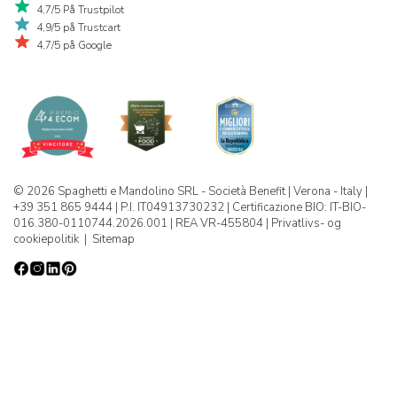
4,7/5 På Trustpilot
4,9/5 på Trustcart
4,7/5 på Google
© 2026 Spaghetti e Mandolino SRL - Società Benefit | Verona - Italy |
+39 351 865 9444 | P.I. IT04913730232 | Certificazione BIO: IT-BIO-
016.380-0110744.2026.001 | REA VR-455804 |
Privatlivs- og
cookiepolitik
|
Sitemap