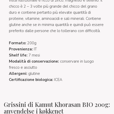
vista nutrizionale è ricco di zinco, magnesio e selenio. Il
chicco è 2 – 3 volte più grande del chicco del grano
duro e contiene pertanto più elevate quantità di
proteine, vitamine, aminoacidi e sali minerali. Contiene
glutine anche se in minima quantità e quindi può essere
preferito dalle persone che lo tollerano con difficoltà.
Formato:
200g
Provenienza:
IT
Shelf life:
7 mesi
Modalità di conservazione:
conservare in luogo
fresco e asciutto
Allergeni:
glutine
Certificazione biologica:
ICEA
Grissini di Kamut Khorasan BIO 200g:
anvendelse i køkkenet