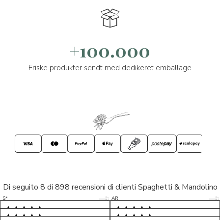
+100.000
Friske produkter sendt med dedikeret emballage
Di seguito 8 di 898 recensioni di clienti Spaghetti & Mandolino
5/5
5/5
S*
AR
5/5
5/5
LP
D*
5/5
5/5
M*
S*