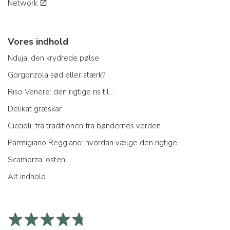
Network
Vores indhold
Nduja: den krydrede pølse
Gorgonzola sød eller stærk?
Riso Venere: den rigtige ris til...
Delikat græskar
Ciccioli, fra traditionen fra bøndernes verden
Parmigiano Reggiano: hvordan vælge den rigtige
Scamorza: osten ...
Alt indhold