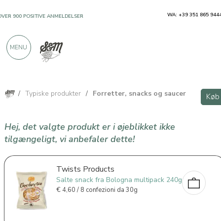
WA: +39 351 865 944
OVER 900 POSITIVE ANMELDELSER
MENU
/
Typiske produkter
/
Forretter, snacks og saucer
Køb
Hej, det valgte produkt er i øjeblikket ikke
tilgængeligt, vi anbefaler dette!
Twists Products
Salte snack fra Bologna multipack 240g
€
4,60 / 8 confezioni da 30g