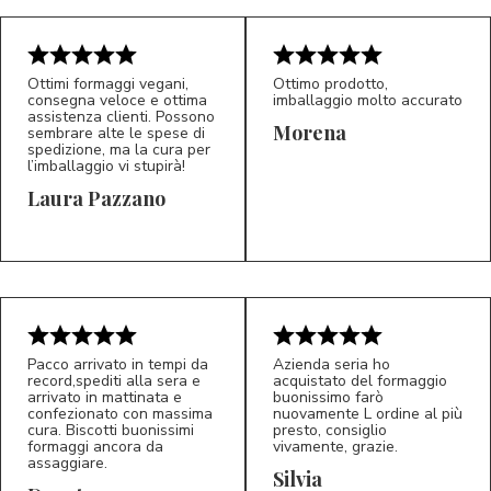
Ottimi formaggi vegani,
Ottimo prodotto,
consegna veloce e ottima
imballaggio molto accurato
assistenza clienti. Possono
Morena
sembrare alte le spese di
spedizione, ma la cura per
l’imballaggio vi stupirà!
Laura Pazzano
5/5
5/5
LP
M*
Pacco arrivato in tempi da
Azienda seria ho
record,spediti alla sera e
acquistato del formaggio
arrivato in mattinata e
buonissimo farò
confezionato con massima
nuovamente L ordine al più
cura. Biscotti buonissimi
presto, consiglio
formaggi ancora da
vivamente, grazie.
assaggiare.
Silvia