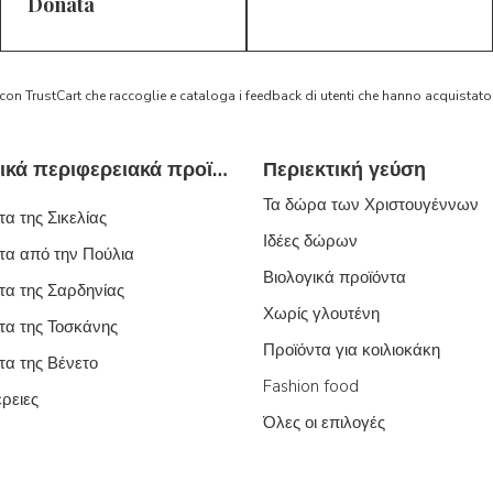
5/5
5/5
D*
S*
Donata
 con TrustCart che raccoglie e cataloga i feedback di utenti che hanno acquista
Τυπικά ιταλικά περιφερειακά προϊόντα
Περιεκτική γεύση
Τα δώρα των Χριστουγέννων
α της Σικελίας
Ιδέες δώρων
τα από την Πούλια
Βιολογικά προϊόντα
τα της Σαρδηνίας
Χωρίς γλουτένη
τα της Τοσκάνης
Προϊόντα για κοιλιοκάκη
τα της Βένετο
Fashion food
έρειες
Όλες οι επιλογές