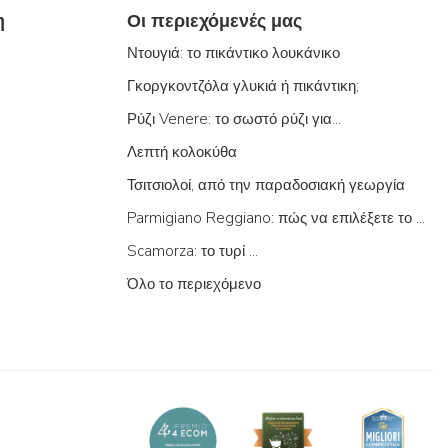
η
Οι περιεχόμενές μας
Ντουγιά: το πικάντικο λουκάνικο
Γκοργκοντζόλα γλυκιά ή πικάντικη;
Ρύζι Venere: το σωστό ρύζι για...
Λεπτή κολοκύθα
Τσιτσιολοί, από την παραδοσιακή γεωργία
Parmigiano Reggiano: πώς να επιλέξετε το σωστό
Scamorza: το τυρί ...
Όλο το περιεχόμενο