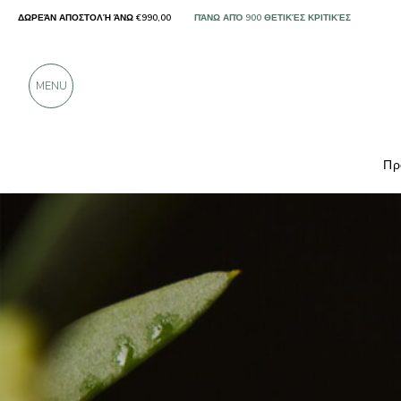
ΔΩΡΕΆΝ ΑΠΟΣΤΟΛΉ ΆΝΩ €990,00
ΜΌΝΟ ΠΡΟΪΌΝΤΑ ΑΠΌ ΕΞΑΙΡΕΤΙΚΟΎΣ ΠΑΡΑΓ
ΠΆΝΩ ΑΠΌ 900 ΘΕΤΙΚΈΣ ΚΡΙΤΙΚΈΣ
MENU
Πρ
Παραγωγοί
Tenuta Scollo