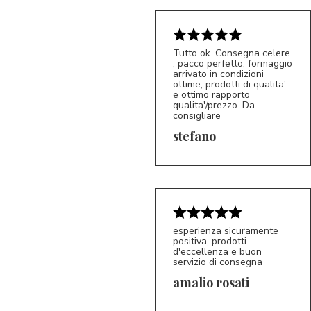
Tutto ok. Consegna celere
, pacco perfetto, formaggio
arrivato in condizioni
ottime, prodotti di qualita'
e ottimo rapporto
qualita'/prezzo. Da
consigliare
5/5
S*
stefano
esperienza sicuramente
positiva, prodotti
d'eccellenza e buon
servizio di consegna
amalio rosati