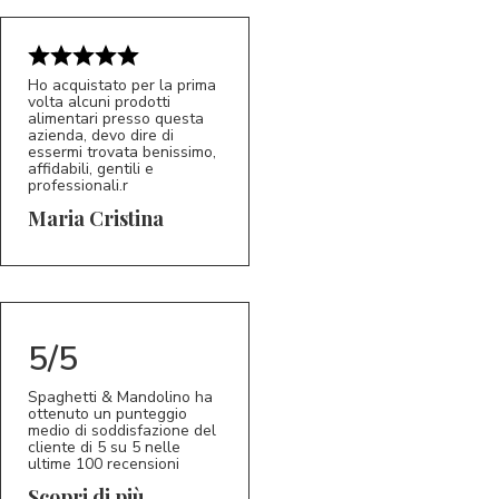
Ho acquistato per la prima
volta alcuni prodotti
alimentari presso questa
azienda, devo dire di
essermi trovata benissimo,
affidabili, gentili e
professionali.r
5/5
MC
Maria Cristina
5/5
Spaghetti & Mandolino ha
ottenuto un punteggio
medio di soddisfazione del
cliente di 5 su 5 nelle
ultime 100 recensioni
Scopri di più