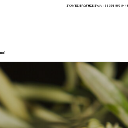
ΣΥΧΝΈΣ ΕΡΩΤΉΣΕΙΣ
WA: +39 351 865 9444
ικό