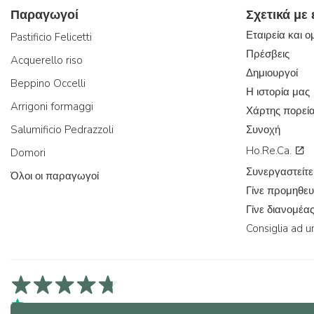
Παραγωγοί
Σχετικά με
Εταιρεία και 
Pastificio Felicetti
Πρέσβεις
Acquerello riso
Δημιουργοί
Beppino Occelli
Η ιστορία μας
Arrigoni formaggi
Χάρτης πορεί
Salumificio Pedrazzoli
Συνοχή
Ho.Re.Ca.
Domori
Συνεργαστείτε
Όλοι οι παραγωγοί
Γίνε προμηθευ
Γίνε διανομέα
Consiglia ad u
4,7/5 στα Trustpilot