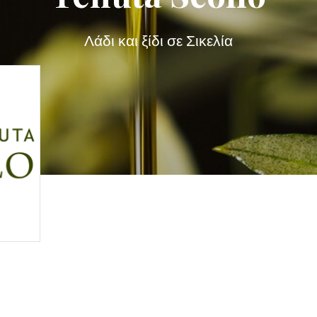
Λάδι και ξίδι σε Σικελία