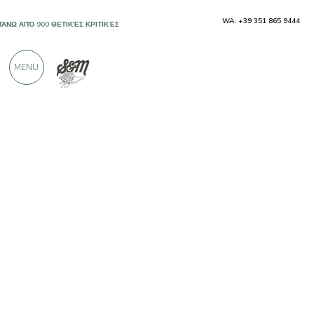
WA: +39 351 865 9444
ΠΆΝΩ ΑΠΌ 900 ΘΕΤΙΚΈΣ ΚΡΙΤΙΚΈΣ
MENU
Παραγωγοί
Larderia Sanguinetti