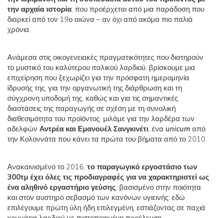
την αρχαία ιστορία
, που προέρχεται από μια παράδοση που
διαρκεί από τον 19ο αιώνα – αν όχι από ακόμα πιο παλιά
χρόνια.
Ανάμεσα στις οικογενειακές πραγματικότητες που διατηρούν
το μυστικό του καλύτερου ιταλικού λαρδιού, βρίσκουμε μια
επιχείρηση που ξεχωρίζει για την πρόσφατη ημερομηνία
ίδρυσής της, για την οργανωτική της διάρθρωση και τη
σύγχρονη υποδομή της, καθώς και για τις σημαντικές
διαστάσεις της παραγωγής σε σχέση με τη συνολική
διαθεσιμότητα του προϊόντος: μιλάμε για την λαρδέρα των
αδελφών
Αντρέα και Εμανουέλ Σανγκινέτι
, ένα
unicum
από
την Κολοννάτα που κάνει τα πρώτα του βήματα από το 2010.
Ανακαινισμένο το 2016,
το παραγωγικό εργοστάσιο των
300τμ έχει όλες τις προδιαγραφές για να χαρακτηριστεί ως
ένα αληθινό εργαστήριο γεύσης
, βασισμένο στην ποιότητα
και στον αυστηρό σεβασμό των κανόνων υγιεινής: εδώ
επιλέγουμε πρώτη ύλη ήδη επιλεγμένη, εστιάζοντας σε παχιά