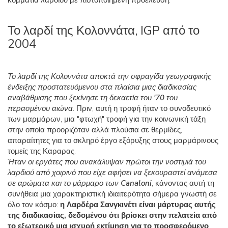
κομμάτια λαρδιού με πιστοποιημένη προέλευση.
Το λαρδί της Κολοννάτα, IGP από το
2004
Το λαρδί της Κολοννάτα αποκτά την σφραγίδα γεωγραφικής
ένδειξης προστατευόμενου στα πλαίσια μιας διαδικασίας
αναβάθμισης που ξεκίνησε τη δεκαετία του '70 του
περασμένου αιώνα
. Πριν, αυτή η τροφή ήταν το συνοδευτικό
των μαρμάρων, μια "φτωχή" τροφή για την κοινωνική τάξη
στην οποία προοριζόταν αλλά πλούσια σε θερμίδες,
απαραίτητες για το σκληρό έργο εξόρυξης στους μαρμάρινους
τομείς της Καραρας.
Ήταν οι εργάτες που ανακάλυψαν πρώτοι την νοστιμιά του
λαρδιού από χοιρινό που είχε αφήσει να ξεκουραστεί ανάμεσα
σε αρώματα και το μάρμαρο των Canaloni
, κάνοντας αυτή τη
συνήθεια μια χαρακτηριστική ιδιαιτερότητα σήμερα γνωστή σε
όλο τον κόσμο:
η Λαρδέρα Σανγκινέτι είναι μάρτυρας αυτής
της διαδικασίας, δεδομένου ότι βρίσκει στην πελατεία από
το εξωτερικό μια ισχυρή εκτίμηση για το προσφερόμενο