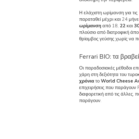
Η ελάχιστη ωρίμανση για τις
παραταθεί μέχρι και 24 μήν
ωρίμανση
από 18,
22
και
30
πλούσιο από διατροφική άποψ
θρίαμβος γεύσης χωρίς να πα
Ferrari BIO: τα βραβ
Οι παραδοσιακές μέθοδοι επε
χάρη στη δεξιότητα του τυρο
χρόνια
το
World Cheese A
επιχειρήσεις που παράγουν Pa
διαφορετική από τις άλλες, 
παράγουν.