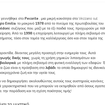
i
γεννήθηκε στο
Pecorile
, μια μικρή κοινότητα στο Vezzano sul
io Emilia
, το μακρινό
1978
από το πνεύμα της πρωτοβουλίας του
oldoni
, συζύγους που, μαζί με τα έξι παιδιά τους, προχωρούν με πά
χείρηση. Από το
1998
η επιχείρηση λειτουργεί με πλήρη σεβασμό στ
ήματος, τόσο στον τομέα της καλλιέργειας όσο και στον τομέα της
ροντίδα, δίνοντας μεγάλη προσοχή στην ευημερία τους. Αυτά
γωγής δικής τους
, χωρίς τη χρήση χημικών λιπασμάτων και
βιολογικά
, με πλήρη σεβασμό στη φυτική εναλλαγή των εδαφών. 
 τα ζώα είναι η πρόσβαση στο
λιβάδι
, το οποίο δημιουργεί τις ιδανικέ
μακροχρόνια ζωή και την υγεία τους.
ναι να δημιουργήσει, ακολουθώντας αυτούς τους αυστηρούς κανόνες,
ικά χαρακτηριστικά που να μπορούν να εκτιμηθούν από όσους αγαπ
α, την παράδοση και τη σχέση ποιότητας τιμής!
ίναι το μυστικό