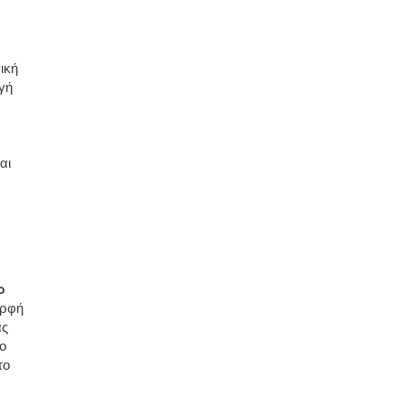
ική
γή
αι
o
ορφή
ας
ο
το