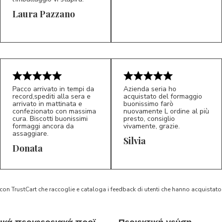
Laura Pazzano
5/5
5/5
LP
M*
Pacco arrivato in tempi da
Azienda seria ho
record,spediti alla sera e
acquistato del formaggio
arrivato in mattinata e
buonissimo farò
confezionato con massima
nuovamente L ordine al più
cura. Biscotti buonissimi
presto, consiglio
formaggi ancora da
vivamente, grazie.
assaggiare.
Silvia
5/5
5/5
D*
S*
Donata
 con TrustCart che raccoglie e cataloga i feedback di utenti che hanno acquista