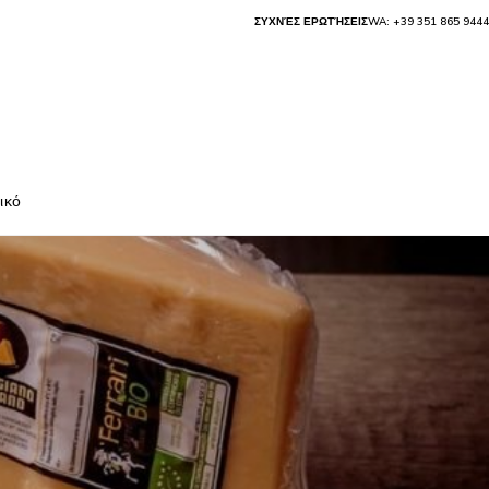
ΣΥΧΝΈΣ ΕΡΩΤΉΣΕΙΣ
WA: +39 351 865 9444
ικό