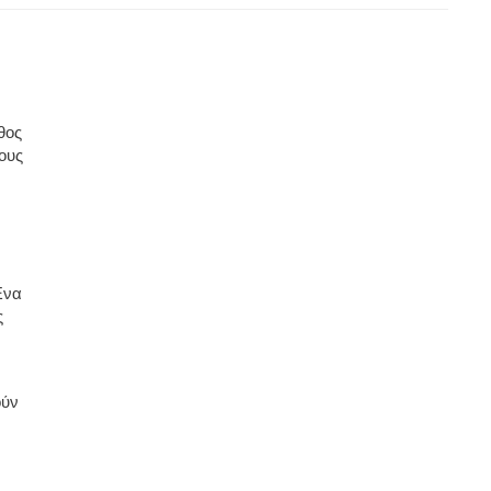
θος
ους
Ένα
ς
ούν