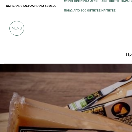
ΔΩΡΕΆΝ ΑΠΟΣΤΟΛΉ ΆΝΩ €990,00
ΜΌΝΟ ΠΡΟΪΌΝΤΑ ΑΠΌ ΕΞΑΙΡΕΤΙΚΟΎΣ ΠΑΡΑΓ
ΠΆΝΩ ΑΠΌ 900 ΘΕΤΙΚΈΣ ΚΡΙΤΙΚΈΣ
MENU
Πρ
Παραγωγοί
Ferrari BIO