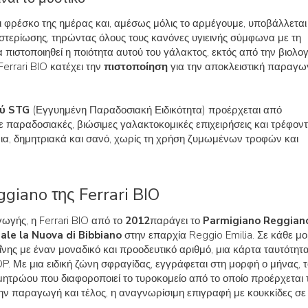
ι φρέσκο της ημέρας και, αμέσως μόλις το αρμέγουμε, υποβάλλεται
αστερίωσης, τηρώντας όλους τους κανόνες υγιεινής σύμφωνα με τη
να πιστοποιηθεί η ποιότητα αυτού του γάλακτος, εκτός από την βιολογ
Ferrari BIO κατέχει την
πιστοποίηση
για την αποκλειστική παραγω
ού STG
(Εγγυημένη Παραδοσιακή Ειδικότητα) προέρχεται από
 παραδοσιακές, βιώσιμες γαλακτοκομικές επιχειρήσεις και τρέφοντ
ρια, δημητριακά και σανό, χωρίς τη χρήση ζυμωμένων τροφών και
giano της Ferrari BIO
ωγής, η Ferrari BIO από το
2012
παράγει το
Parmigiano Reggian
iale la Nuova di Bibbiano
στην επαρχία Reggio Emilia. Σε κάθε μ
ΐνης με έναν μοναδικό και προοδευτικό αριθμό, μια κάρτα ταυτότητ
. Με μια ειδική ζώνη σφραγίδας, εγγράφεται στη μορφή ο μήνας, τ
μητρώου που διαφοροποιεί το τυροκομείο από το οποίο προέρχεται 
την παραγωγή και τέλος, η αναγνωρίσιμη επιγραφή με κουκκίδες σε