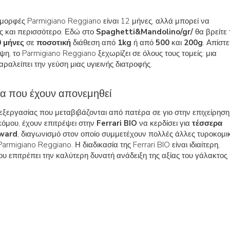
 μορφές Parmigiano Reggiano είναι 12 μήνες, αλλά μπορεί να
ες και περισσότερο. Εδώ στο
Spaghetti&Mandolino/gr/
θα βρείτε 
 μήνες
σε
ποσοτική
διάθεση από
1kg
ή από
500
και
200g
. Απίστ
η, το Parmigiano Reggiano ξεχωρίζει σε όλους τους τομείς: μια
ραλείπει την γεύση μιας υγιεινής διατροφής.
εία που έχουν απονεμηθεί
ξεργασίας που μεταβιβάζονται από πατέρα σε γιο στην επιχείρηση
κόμου, έχουν επιτρέψει στην
Ferrari BIO
να κερδίσει για
τέσσερα
ward
, διαγωνισμό στον οποίο συμμετέχουν πολλές άλλες τυροκομι
rmigiano Reggiano. Η διαδικασία της Ferrari BIO είναι ιδιαίτερη,
που επιτρέπει την καλύτερη δυνατή ανάδειξη της αξίας του γάλακτος