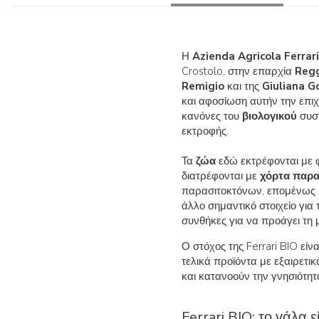
Η
Azienda Agricola Ferrar
Crostolo, στην επαρχία
Regg
Remigio
και της
Giuliana G
και αφοσίωση αυτήν την επι
κανόνες του
βιολογικού
συστ
εκτροφής.
Τα
ζώα
εδώ εκτρέφονται με φ
διατρέφονται με
χόρτα παρα
παρασιτοκτόνων, επομένως
άλλο σημαντικό στοιχείο για
συνθήκες για να προάγει τη 
Ο στόχος της Ferrari BIO εί
τελικά προϊόντα με εξαιρετ
και κατανοούν την γνησιότητ
Ferrari BIO: το γάλα ε