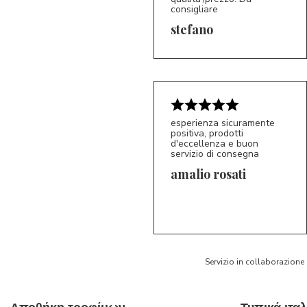
consigliare
5/5
S*
stefano
esperienza sicuramente
positiva, prodotti
d'eccellenza e buon
servizio di consegna
amalio rosati
5/5
AR
Servizio in collaborazione