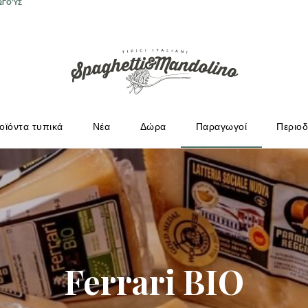
ΩΓΟΎΣ
οϊόντα τυπικά
Νέα
Δώρα
Παραγωγοί
Περιοδ
Ferrari BIO