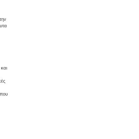
την
ευτα
 και
κές
 που