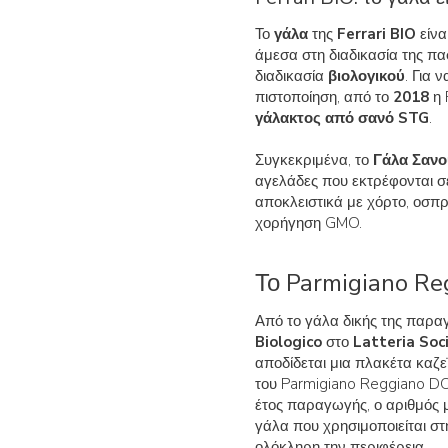
Το
γάλα
της
Ferrari BIO
είνα
άμεσα στη διαδικασία της π
διαδικασία
βιολογικού
. Για 
πιστοποίηση, από το
2018
η 
γάλακτος από σανό STG
.
Συγκεκριμένα, το
Γάλα Σαν
αγελάδες που εκτρέφονται σε
αποκλειστικά με χόρτο, οσπ
χορήγηση GMO.
Το Parmigiano Reg
Από το γάλα δικής της παραγ
Biologico
στο
Latteria Soc
αποδίδεται μια πλακέτα καζε
του Parmigiano Reggiano DOP
έτος παραγωγής, ο αριθμός 
γάλα που χρησιμοποιείται σ
ολόκληρη την περιφέρεια.