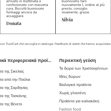
arrivato in mattinata e
buonissimo farò
confezionato con massima
nuovamente L ordine al più
cura. Biscotti buonissimi
presto, consiglio
formaggi ancora da
vivamente, grazie.
assaggiare.
Silvia
5/5
5/5
D*
S*
Donata
 con TrustCart che raccoglie e cataloga i feedback di utenti che hanno acquista
Τυπικά ιταλικά περιφερειακά προϊόντα
Περιεκτική γεύση
Τα δώρα των Χριστουγέννων
α της Σικελίας
Ιδέες δώρων
τα από την Πούλια
Βιολογικά προϊόντα
τα της Σαρδηνίας
Χωρίς γλουτένη
τα της Τοσκάνης
Προϊόντα για κοιλιοκάκη
τα της Βένετο
Fashion food