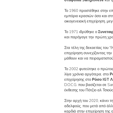
σταφύλια Sangiovese
και τ
Το 1960 προστέθηκε στην επ
εμπόριο κρασιών όσο και στ
οικογενειακή επιχείρηση, με
Το 1971 ιδρύθηκε ο
Συνεται
και παρήγαγε την πρώτη χρο
Στα τέλη της δεκαετίας του '90
επιχείρηση συνεχίζοντας την
μάθουν και να πειραματιστούν
Το 2002 φυτεύτηκε ο πρώτο
λίγα χρόνια αργότερα, στο
Ρ
επιχείρησης στο
Ρόσο IGT Λ
D.O.C.G. που βασίζεται σε S
έκθεσης του Πότζιο αλ Τσιού
Στην αρχή του 2020, κάνει τη
αδελφούς, που μετά από άλλ
καρδιά στην επιχείρηση της ο