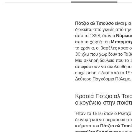
Πότζιο αλ Τσιούσο
είναι μια
διοικείται από γενιές από τη
από το 1898, όταν ο
Νάρκισ
από τα χωριά του
Μπαρμπερ
τα χρόνια, οι βαρέλες κρασ
30 χλμ που χωρίζουν το Ταβ
Μια σκληρή δουλειά που το 1
αποφάσισαν να ακολουθήσουν
επιχείρηση, ειδικά από το 1
Δεύτερο Παγκόσμιο Πόλεμο, 
Κρασιά Πότζιο αλ Τσι
οικογένεια στην ποιότ
Ήταν το 1956 όταν ο Ρέντζο 
διανομή και να περάσουν σ
κτήματα του
Πότζιο αλ Τσιο