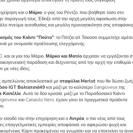
ρία χρόνια αργότερα απέκτησαν τη πρώτη τους συγκομιδή.
ιχείρηση και ο
Μάριο
, ο γιος του Ρέντζο, που βοήθησε τόσο στο
ην παραγωγή τους. Έδειξε από την αρχή μεγάλη αφοσίωση στην
γάλο πνεύμα αυτοθυσίας και μεγάλη προνοητικότητα στις αποφάσεις
ρισμός του Κιάντι "Πούτο"
: το Πότζιο αλ Τσιούσο συμμετείχε αμέσ
νιά με ονομασία προέλευσης ελεγχόμενης.
, και οι γιοι του Μάριο,
Μάρκο και Ματέο
άρχισαν να εργάζονται σ
 οικογενειακή παράδοση και δείχνοντας από την αρχή την επιθυμία 
 με νέες ιδέες.
ς αμπελώνας αποκλειστικά με
σταφύλια Merlot
που θα δώσει ζωή
όσο IGT Βολτατσιά49
και μαζί με το καλύτερο Sangiovese της
ε Καπέλλε
. Αυτά τα δύο κρασιά, μαζί με το Παραδοσιακό Κιάντι
angiovese και Canaiolo Nero, έχουν γίνει τα πραγματικά προϊόντα
σο.
ν είσοδό του στην επιχείρηση και ο
Αντρέα
, ο πιο νέος από τους
ες επαγγελματικές εμπειρίες αποφάσισε να αφιερώσει ψυχή και
ικογένειας Κόρτι προκειμένου να γνωρίσει και να επεκτείνει το άνο