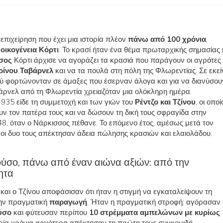
 επιχείρηση που έχει μια ιστορία πλέον
πάνω από 100 χρόνια
,
ν
οικογένεια Κόρτι
. Το κρασί ήταν ένα θέμα πρωταρχικής σημασίας
σος
Κόρτι άρχισε να αγοράζει τα κρασιά που παράγουν οι αγρότες
ίνου Ταβάρνελ
και να τα πουλά στη πόλη της Φλωρεντίας. Σε εκεί
ιού φορτώνονταν σε άμαξες που έσερναν άλογα και για να διανύσου
άρνελ από τη Φλωρεντία χρειαζόταν μια ολόκληρη ημέρα.
935 είδε τη συμμετοχή και των γιών του
Ρέντζο και Τζίνου
, οι οποί
 τον πατέρα τους και να δώσουν τη δική τους σφραγίδα στην
948, όταν ο Νάρκισσος πέθανε. Το επόμενο έτος, αμέσως μετά τον
οι δυο τους απέκτησαν άδεια πώλησης κρασιών και ελαιολάδου.
ούσο, πάνω από έναν αιώνα αξιών: από την
ητα
και ο Τζίνου αποφάσισαν ότι ήταν η στιγμή να εγκαταλείψουν τη
την πραγματική
παραγωγή
. Ήταν η πραγματική στροφή: αγόρασαν 
ύσο
και φύτευσαν περίπου
10 στρέμματα αμπελώνων με κυρίως