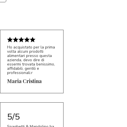
Ho acquistato per la prima
volta alcuni prodotti
alimentari presso questa
azienda, devo dire di
essermi trovata benissimo,
affidabili, gentili e
professionali.r
5/5
MC
Maria Cristina
5/5
Spaghetti & Mandolino ha