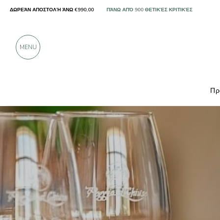
ΔΩΡΕΆΝ ΑΠΟΣΤΟΛΉ ΆΝΩ €990,00
ΜΌΝΟ ΠΡΟΪΌΝΤΑ ΑΠΌ ΕΞΑΙΡΕΤΙΚΟΎΣ ΠΑΡΑΓ
ΠΆΝΩ ΑΠΌ 900 ΘΕΤΙΚΈΣ ΚΡΙΤΙΚΈΣ
MENU
Πρ
Παραγωγοί
Poggio al Chiuso