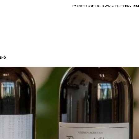
ΣΥΧΝΈΣ ΕΡΩΤΉΣΕΙΣ
WA: +39 351 865 9444
ικό