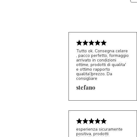
Tutto ok. Consegna celere
, pacco perfetto, formaggio
arrivato in condizioni
ottime, prodotti di qualita'
e ottimo rapporto
qualita'/prezzo. Da
consigliare
5/5
S*
stefano
esperienza sicuramente
positiva, prodotti