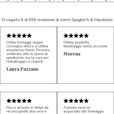
Di seguito 8 di 898 recensioni di clienti Spaghetti & Mandolino
Ottimi formaggi vegani,
Ottimo prodotto,
consegna veloce e ottima
imballaggio molto accurato
assistenza clienti. Possono
Morena
sembrare alte le spese di
spedizione, ma la cura per
l’imballaggio vi stupirà!
Laura Pazzano
5/5
5/5
LP
M*
Pacco arrivato in tempi da
Azienda seria ho
record,spediti alla sera e
acquistato del formaggio