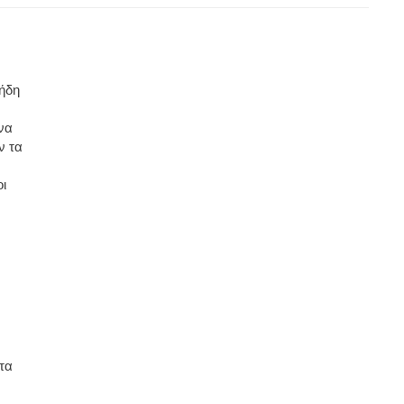
 ήδη
να
ν τα
οι
τα