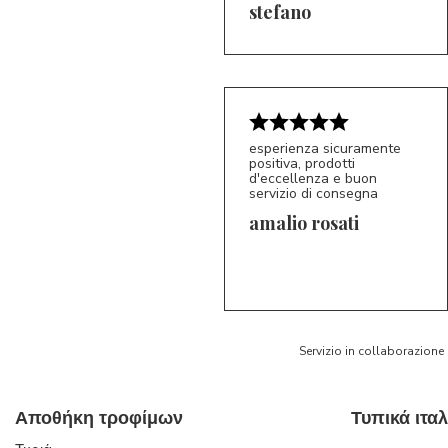
5/5
S*
stefano
esperienza sicuramente
positiva, prodotti
d'eccellenza e buon
servizio di consegna
amalio rosati
5/5
AR
Servizio in collaborazione
Αποθήκη τροφίμων