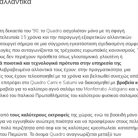
αλλαντικά
 τη δεκαετία του '90, το Quadro ασχολιόταν μόνο με τη σφαγή,
ελευταία 15 χρόνια και την παραγωγή εξαιρετικών αλλαντικών.
λειτουργεί σήμερα σε μια σύγχρονη εγκατάσταση σχεδιασμένη σύμ
λογίες που ανταγωνίζονται τις τρέχουσες ευρωπαϊκές κανονισμούς. 
ους δεν περιέχουν πρόσθετα όπως γλουταμινικό, γλουτένη ή
 ποιοτικά και τεχνολογικά πρότυπα στην υπηρεσία της
ολυβραβευμένα αλλαντικά τους έχουν, στην πραγματικότητα, μια
ές τους έχουν τελειοποιηθεί με τα χρόνια και βελτιωθεί συνεχώς απ
ι επιτρέψει στο Quadro Carni e Salumi να διακοσμηθεί με
βραβεία κ
αβείο για το καλύτερο αγνό σαλάμι του Monferrato Astigiano και 
ελικό του Ιταλικού Πρωταθλήματος του καλύτερου φυσικού σαλαμιο
ι από
τους καλύτερους εκτροφείς
της χώρας, ενώ τα βοοειδή μόνο
για να εγγυηθούν ανώτερη ποιότητα και να προσφέρουν στους πελ
ι πολύ περιζήτητα από σεφ και τις καλύτερες κρεοπωλεία, καταστή
 του Πιεμώντε. Το όνομα Quadro αναγνωρίζεται μεταξύ των