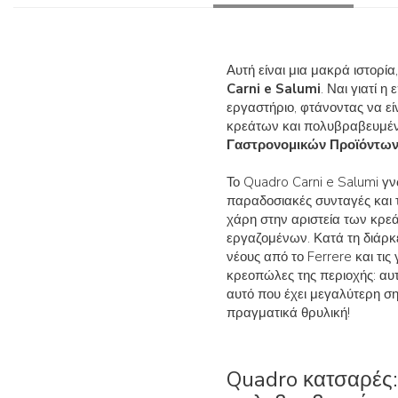
Αυτή είναι μια μακρά ιστορία
Carni e Salumi
. Ναι γιατί 
εργαστήριο, φτάνοντας να ε
κρεάτων και πολυβραβευμέν
Γαστρονομικών Προϊόντων 
Το Quadro Carni e Salumi γν
παραδοσιακές συνταγές και τ
χάρη στην αριστεία των κρεά
εργαζομένων. Κατά τη διάρκε
νέους από το Ferrere και τι
κρεοπώλες της περιοχής: αυτ
αυτό που έχει μεγαλύτερη σημ
πραγματικά θρυλική!
Quadro κατσαρές: