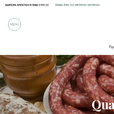
ΔΩΡΕΆΝ ΑΠΟΣΤΟΛΉ ΆΝΩ €990,00
ΜΌΝΟ ΠΡΟΪΌΝΤΑ ΑΠΌ ΕΞΑΙΡΕΤΙΚΟΎΣ ΠΑΡΑΓ
ΠΆΝΩ ΑΠΌ 900 ΘΕΤΙΚΈΣ ΚΡΙΤΙΚΈΣ
MENU
Πρ
Παραγωγοί
Quadro Carni e Salumi 1860
Qua