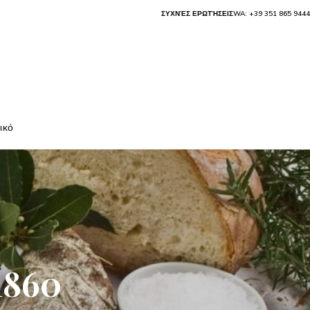
ΣΥΧΝΈΣ ΕΡΩΤΉΣΕΙΣ
WA: +39 351 865 9444
ικό
1860