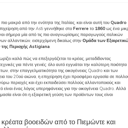
, πιο μακρά από την ενότητα της Ιταλίας, και είναι αυτή του
Quadro
η επιχείρηση από την Asti γεννήθηκε στο
Ferrere
το
1860
ως ένα μικ
ίναι σήμερα μία από τις πιο αναγνωρίσιμες παραγωγούς ιταλικών
ων αλλαντικών, εισερχόμενη δικαίως στην
Ομάδα των Εξαιρετικ
της Περιοχής Astigiana
.
ωρίζει καλά πώς να επεξεργάζεται το κρέας, μεταδίδοντας
εχνικές για πέντε γενιές: όλο αυτό εγγυάται την καλύτερη ποιότητα
των, στην επαγγελματικότητα της οικογένειας Quadro και των
ια του 20ού αιώνα, η επιχείρηση έχει προσφέρει εργασία σε πολλο
ς γύρω περιοχές και έχει εκπαιδεύσει πολλούς αλλαντοποιούς και
ό είναι ένας λόγος υπερηφάνειας για την οικογένεια Quadro. Αλλά
ασία είναι ότι η εξαιρετική γεύση των προϊόντων τους είναι
 κρέατα βοοειδών από το Πιεμώντε και