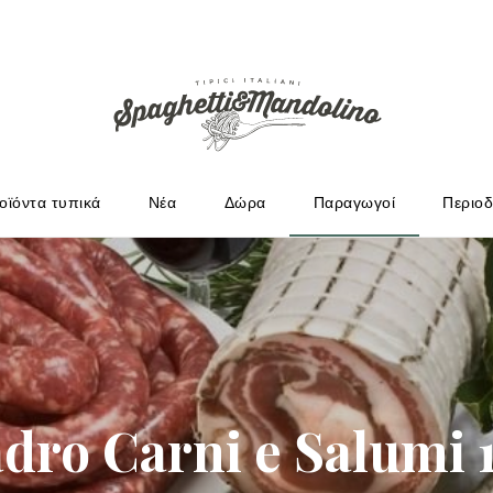
ΩΓΟΎΣ
οϊόντα τυπικά
Νέα
Δώρα
Παραγωγοί
Περιοδ
dro Carni e Salumi 