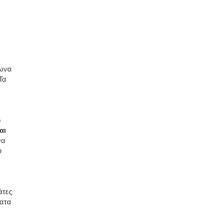
φωνα
Τα
ό
αι
να
ύ
άτες
ματα