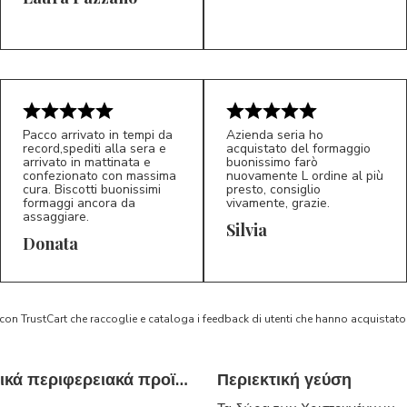
5/5
5/5
LP
M*
Pacco arrivato in tempi da
Azienda seria ho
record,spediti alla sera e
acquistato del formaggio
arrivato in mattinata e
buonissimo farò
confezionato con massima
nuovamente L ordine al più
cura. Biscotti buonissimi
presto, consiglio
formaggi ancora da
vivamente, grazie.
assaggiare.
Silvia
5/5
5/5
D*
S*
Donata
 con TrustCart che raccoglie e cataloga i feedback di utenti che hanno acquista
Τυπικά ιταλικά περιφερειακά προϊόντα
Περιεκτική γεύση