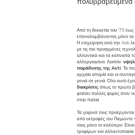
πολυβραβευμένα 
Από τη δεκαετία του '70 έως
επαναλαμβάνοντας μόνο τα τ
Η επιχείρηση από την Asti 
με τις πιο προηγμένες τεχνο
αλλαντικά και τα καπνιστά τ
αλλεργιογόνα. Λοιπόν:
υψηλά
παράδοσης της Asti
. Τα π
αρχαία ιστορία και οι συνταγ
γενιά σε γενιά. Όλο αυτό έχε
διακρίσεις
όπως το πρώτο βρ
φτάσει πολλές φορές στον τ
στην Ιταλία.
Τα χοιρινά τους προέρχοντα
από εκτροφές του Πιεμώντε 
τους μόνο το καλύτερο. Είνα
τροφίμων και αλλαντοποιεία