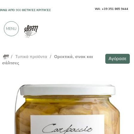
WA: +39 351 865 9444
ΠΆΝΩ ΑΠΌ 900 ΘΕΤΙΚΈΣ ΚΡΙΤΙΚΈΣ
MENU
/
Τυπικά προϊόντα
/
Ορεκτικά, σνακ και
Αγόρασε
σάλτσες