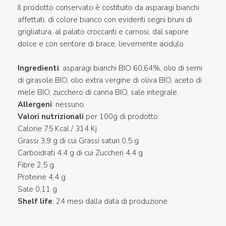
Il prodotto conservato è costituito da asparagi bianchi
affettati, di colore bianco con evidenti segni bruni di
grigliatura, al palato croccanti e carnosi, dal sapore
dolce e con sentore di brace, lievemente acidulo.
Ingredienti
: asparagi bianchi BIO 60,64%, olio di semi
di girasole BIO, olio extra vergine di oliva BIO, aceto di
mele BIO, zucchero di canna BIO, sale integrale.
Allergeni
: nessuno.
Valori nutrizionali
per 100g di prodotto:
Calorie 75 Kcal / 314 Kj
Grassi 3,9 g di cui Grassi saturi 0,5 g
Carboidrati 4,4 g di cui Zuccheri 4,4 g
Fibre 2,5 g
Proteine 4,4 g
Sale 0,11 g
Shelf life
: 24 mesi dalla data di produzione.