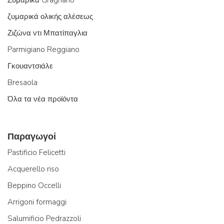
Ζυμαρικά Gragnano
ζυμαρικά ολικής αλέσεως
Ζιζώνα ντι Μπατίπαγλια
Parmigiano Reggiano
Γκουαντσιάλε
Bresaola
Όλα τα νέα προϊόντα
Παραγωγοί
Pastificio Felicetti
Acquerello riso
Beppino Occelli
Arrigoni formaggi
Salumificio Pedrazzoli