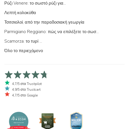
Ρύζι Venere: το σωστό ρύζι για...
Λεπτή κολοκύθα
Τσιτσιολοί, από την παραδοσιακή γεωργία
Parmigiano Reggiano: πώς να επιλέξετε το σωστό
Scamorza: το τυρί ...
Όλο το περιεχόμενο
4,7/5 στα Trustpilot
4,9/5 στο Trustcart
4,7/5 στο Google