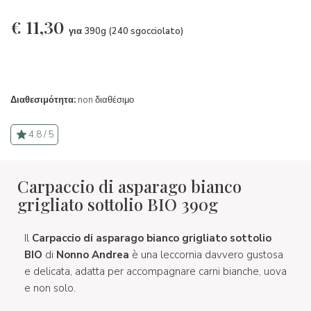
€
11,30
για 390g (240 sgocciolato)
Διαθεσιμότητα:
non διαθέσιμο
4.8 / 5
Carpaccio di asparago bianco
grigliato sottolio BIO 390g
Il
Carpaccio di asparago bianco grigliato sottolio
BIO
di
Nonno Andrea
è una leccornia davvero gustosa
e delicata, adatta per accompagnare carni bianche, uova
e non solo.