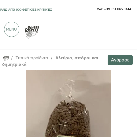
WA: +39 351 865 9444
ΠΆΝΩ ΑΠΌ 900 ΘΕΤΙΚΈΣ ΚΡΙΤΙΚΈΣ
MENU
/
Τυπικά προϊόντα
/
Αλεύρια, σπόροι και
Μικρές Κόκκινες Φακές Ιταλίας 500γρ
Αγόρασε
Αγόρασε
δημητριακά