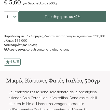
€
5,60
για Sacchetto da 500g
Προσθήκη στο καλάθι
Παράδοση σε:
2 - 4 ημέρες, δωρεάν για παραγγελίες άνω των 990,00€,
αλλιώς 189,00€
Διαθεσιμότητα:
Άριστη
Αλλεργιογόνα:
cereali contenenti glutine,
soia
4.8 / 5
Μικρές Κόκκινες Φακές Ιταλίας 500γρ
Le lenticchie rosse sono selezionate dalla prestigiosa
azienda Sala Cereali della Valtellina. Sono assimilabili
alle lenticchie di Linosa ma vengono prodotte
sull'Appennino Centrale in provincia di Macerata.