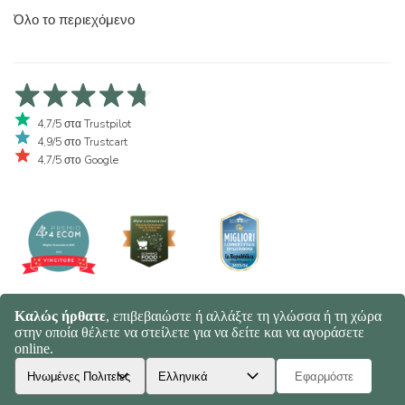
Όλο το περιεχόμενο
4,7/5 στα Trustpilot
4,9/5 στο Trustcart
4,7/5 στο Google
© 2026 Spaghetti e Mandolino SRL - Società Benefit | Verona - Italy |
+39 351 865 9444 | P.I. IT04913730232 | Certificazione BIO: IT-BIO-
016.380-0110744.2026.001 | REA VR-455804 |
Πολιτική Απορρήτου
και Cookies
|
Sitemap