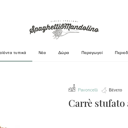
ΩΓΟΎΣ
οϊόντα τυπικά
Νέα
Δώρα
Παραγωγοί
Περιοδ
Pavoncelli
Βένετο
Carrè stufato 