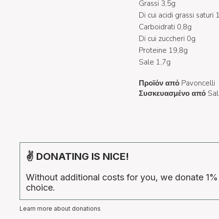
Grassi 3,5g
Di cui acidi grassi saturi 
Carboidrati 0,8g
Di cui zuccheri 0g
Proteine 19,8g
Sale 1,7g
Προϊόν από
Pavoncelli
Συσκευασμένο από
Sal
✌ DONATING IS NICE!
Without additional costs for you, we donate 1%
choice.
Learn more about donations