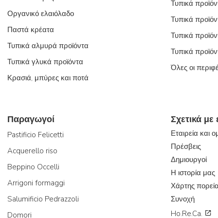
Τυπικά προϊόν
Οργανικό ελαιόλαδο
Τυπικά προϊόν
Παστά κρέατα
Τυπικά προϊόν
Τυπικά αλμυρά προϊόντα
Τυπικά προϊόν
Τυπικά γλυκά προϊόντα
Όλες οι περιφ
Κρασιά, μπύρες και ποτά
Παραγωγοί
Σχετικά με
Εταιρεία και 
Pastificio Felicetti
Πρέσβεις
Acquerello riso
Δημιουργοί
Beppino Occelli
Η ιστορία μας
Arrigoni formaggi
Χάρτης πορεί
Salumificio Pedrazzoli
Συνοχή
Ho.Re.Ca.
Domori