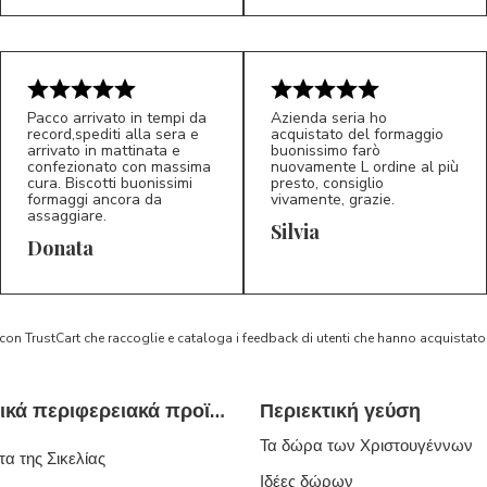
Pacco arrivato in tempi da
Azienda seria ho
record,spediti alla sera e
acquistato del formaggio
arrivato in mattinata e
buonissimo farò
confezionato con massima
nuovamente L ordine al più
cura. Biscotti buonissimi
presto, consiglio
formaggi ancora da
vivamente, grazie.
assaggiare.
Silvia
5/5
5/5
D*
S*
Donata
 con TrustCart che raccoglie e cataloga i feedback di utenti che hanno acquista
Τυπικά ιταλικά περιφερειακά προϊόντα
Περιεκτική γεύση
Τα δώρα των Χριστουγέννων
α της Σικελίας
Ιδέες δώρων