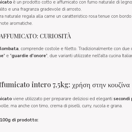
micato
è un prodotto cotto e affumicato con fumo naturale di legn
ito e una fragranza gradevole di arrosto.
ura naturale regala alla carne un caratteristico rosa tenue con bord
 note aromatiche.
AFFUMICATO: CURIOSITÀ
lombata
, comprende costole e filetto. Tradizionalmente con due o 
ne
" e "
guardie d'onore
", due varianti utilizzate nell'alta cucina Italia
ffumicato intero 7,5kg: χρήση στην κουζίνα
icato
viene utilizzato per preparare deliziosi ed eleganti
secondi 
olle, ma anche con timo, crema di piselli, curry, rucola e grana.
r 100g di prodotto: