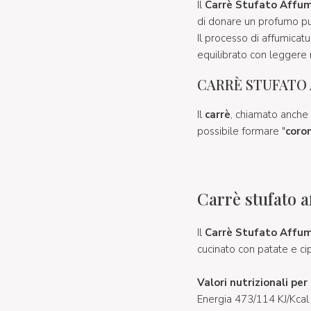
Il
Carrè Stufato Affu
di donare un profumo pul
Il processo di affumicat
equilibrato con leggere
CARRÈ STUFATO 
Il
carrè
, chiamato anche
possibile formare "
coro
Carrè stufato a
Il
Carrè Stufato Affum
cucinato con patate e cip
Valori nutrizionali pe
Energia 473/114 KJ/Kcal