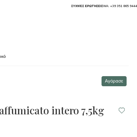
ΣΥΧΝΈΣ ΕΡΩΤΉΣΕΙΣ
WA: +39 351 865 9444
ικό
Αγόρασε
affumicato intero 7,5kg