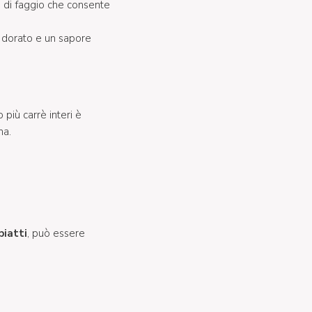
o di faggio che consente
o dorato e un sapore
più carrè interi è
na.
piatti
, può essere