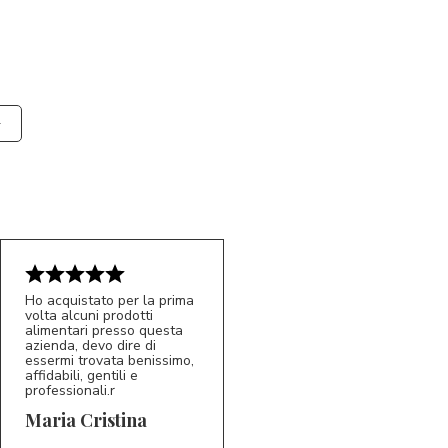
Ho acquistato per la prima
volta alcuni prodotti
alimentari presso questa
azienda, devo dire di
essermi trovata benissimo,
affidabili, gentili e
professionali.r
5/5
MC
Maria Cristina