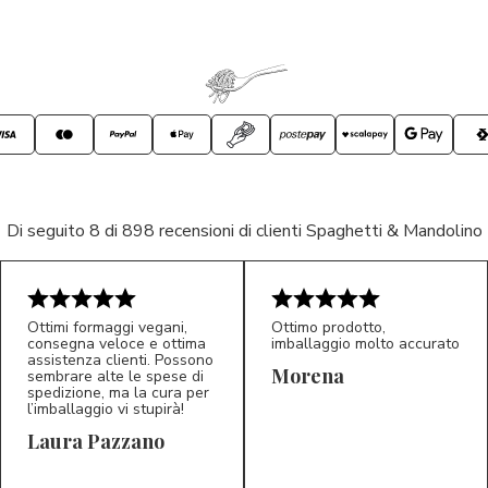
Di seguito 8 di 898 recensioni di clienti Spaghetti & Mandolino
Ottimi formaggi vegani,
Ottimo prodotto,
consegna veloce e ottima
imballaggio molto accurato
assistenza clienti. Possono
Morena
sembrare alte le spese di
spedizione, ma la cura per
l’imballaggio vi stupirà!
Laura Pazzano
5/5
5/5
LP
M*