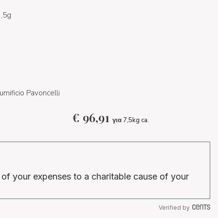
1,5g
umificio Pavoncelli
€
96,91
για 7,5kg ca.
 of your expenses to a charitable cause of your
Verified by