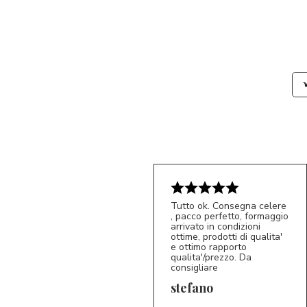
Tutto ok. Consegna celere
, pacco perfetto, formaggio
arrivato in condizioni
ottime, prodotti di qualita'
e ottimo rapporto
qualita'/prezzo. Da
consigliare
5/5
S*
stefano