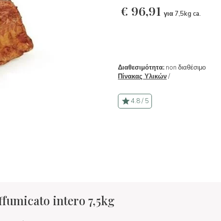
€
96,91
για 7,5kg ca.
Διαθεσιμότητα:
non διαθέσιμο
Πίνακας Υλικών
/
4.8 / 5
ffumicato intero 7,5kg