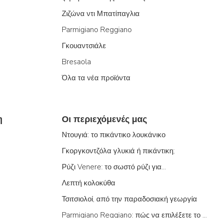
Ζιζώνα ντι Μπατίπαγλια
Parmigiano Reggiano
Γκουαντσιάλε
Bresaola
Όλα τα νέα προϊόντα
η
Οι περιεχόμενές μας
Ντουγιά: το πικάντικο λουκάνικο
Γκοργκοντζόλα γλυκιά ή πικάντικη;
Ρύζι Venere: το σωστό ρύζι για...
Λεπτή κολοκύθα
Τσιτσιολοί, από την παραδοσιακή γεωργία
Parmigiano Reggiano: πώς να επιλέξετε το σωστό