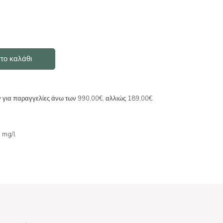
το καλάθι
ν για παραγγελίες άνω των 990,00€, αλλιώς 189,00€
0 mg/l