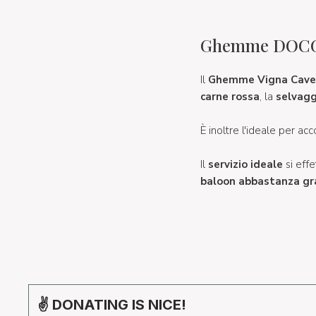
Ghemme DOCG -
Il
Ghemme Vigna Cav
carne rossa
, la
selvagg
È inoltre l'ideale per a
Il
servizio ideale
si eff
baloon abbastanza g
✌ DONATING IS NICE!