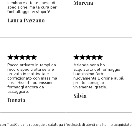
Morena
sembrare alte le spese di
spedizione, ma la cura per
l’imballaggio vi stupirà!
Laura Pazzano
5/5
5/5
LP
M*
Pacco arrivato in tempi da
Azienda seria ho
record,spediti alla sera e
acquistato del formaggio
arrivato in mattinata e
buonissimo farò
confezionato con massima
nuovamente L ordine al più
cura. Biscotti buonissimi
presto, consiglio
formaggi ancora da
vivamente, grazie.
assaggiare.
Silvia
5/5
5/5
D*
S*
Donata
 con TrustCart che raccoglie e cataloga i feedback di utenti che hanno acquista