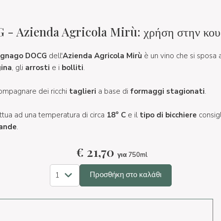
 Azienda Agricola Mirù: χρήση στην κου
egnago DOCG
dell'
Azienda Agricola Mirù
è un vino che si sposa a
ina
, gli
arrosti
e i
bolliti
.
ccompagnare dei ricchi
taglieri
a base di
formaggi stagionati
.
ettua ad una temperatura di circa
18° C
e il
tipo di bicchiere
consigl
rande
.
€
21,70
για 750ml
Προσθήκη στο καλάθι