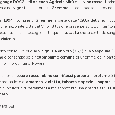
egnago DOCG
dell'
Azienda Agricola Mirù
è un
vino rosso
di prim
ivata nei
vigneti
situati presso
Ghemme
, piccolo paese in provincia
al
1994
il comune di
Ghemme
fa parte delle "
Città del vino
", lu
ione nazionale Città del Vino, istituzione presente su tutto il territ
cali italiani che raccoglie tutte quelle
località
che si contraddistin
vinicola
.
tto con le uve di
due vitigni
: il
Nebbiolo
(95%) e la
Vespolina
(
ne
è consentita solo nell'
omonimo comune
di Ghemme ed in parte
bi in provincia di Novara.
zza per un
colore rosso rubino con riflessi porpora
. Il
profumo
è
te aromatiche di
amarena
,
violetta
,
tabacco
e
spezie
. Il
sapore
i
n buon livello di
persistenza
ma soprattutto una
grande struttu
maro
.
2,5% vol.