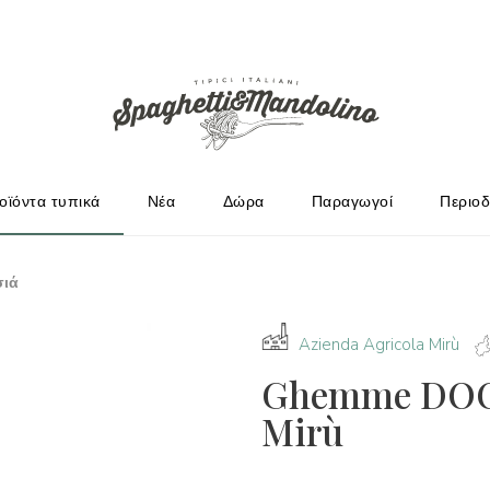
ΩΓΟΎΣ
οϊόντα τυπικά
Νέα
Δώρα
Παραγωγοί
Περιοδ
σιά
Azienda Agricola Mirù
Ghemme DOCG
Mirù