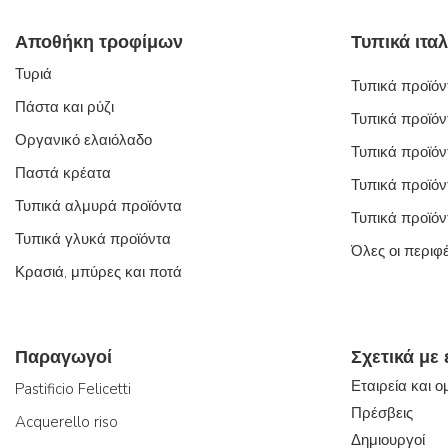
Αποθήκη τροφίμων
Τυριά
Τυπικά προϊόντ
Πάστα και ρύζι
Τυπικά προϊόν
Οργανικό ελαιόλαδο
Τυπικά προϊόν
Παστά κρέατα
Τυπικά προϊόν
Τυπικά αλμυρά προϊόντα
Τυπικά προϊόν
Τυπικά γλυκά προϊόντα
Όλες οι περιφ
Κρασιά, μπύρες και ποτά
Παραγωγοί
Σχετικά με
Εταιρεία και 
Pastificio Felicetti
Πρέσβεις
Acquerello riso
Δημιουργοί