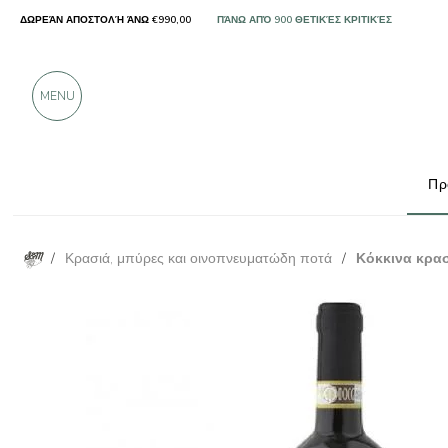
ΔΩΡΕΆΝ ΑΠΟΣΤΟΛΉ ΆΝΩ €990,00
ΜΌΝΟ ΠΡΟΪΌΝΤΑ ΑΠΌ ΕΞΑΙΡΕΤΙΚΟΎΣ ΠΑΡΑΓ
ΠΆΝΩ ΑΠΌ 900 ΘΕΤΙΚΈΣ ΚΡΙΤΙΚΈΣ
MENU
Πρ
/
Κρασιά, μπύρες και οινοπνευματώδη ποτά
/
Κόκκινα κρα