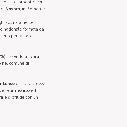
a qualità, prodotto con
 di
Novara
, in Piemonte.
oghi accuratamente
orio nazionale formata da
guono per la loro
5%). Essendo un
vino
 nel comune di
intenso
e si caratterizza
nvece,
armonico
ed
ra
e si chiude con un