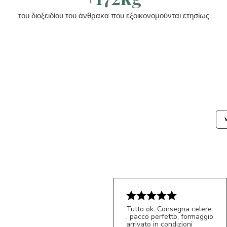
του διοξειδίου του άνθρακα που εξοικονομούνται ετησίως
Tutto ok. Consegna celere
, pacco perfetto, formaggio
arrivato in condizioni