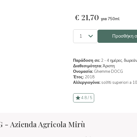
€
21,70
για 750ml
Προσθήκη σ
Παράδοση σε:
2 - 4 ημέρες, δωρεά
Διαθεσιμότητα:
Άριστη
Ονομασία:
Ghemme DOCG
Έτος:
2018
Αλλεργιογόνα:
solfiti superiori a 1
4.8 / 5
 Azienda Agricola Mirù