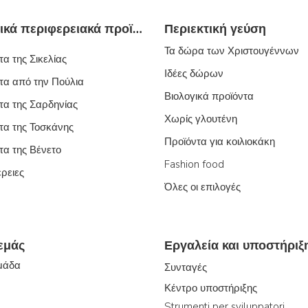
Τυπικά ιταλικά περιφερειακά προϊόντα
Περιεκτική γεύση
Τα δώρα των Χριστουγέννων
α της Σικελίας
Ιδέες δώρων
τα από την Πούλια
Βιολογικά προϊόντα
τα της Σαρδηνίας
Χωρίς γλουτένη
τα της Τοσκάνης
Προϊόντα για κοιλιοκάκη
τα της Βένετο
Fashion food
έρειες
Όλες οι επιλογές
 εμάς
Εργαλεία και υποστήριξ
ομάδα
Συνταγές
Κέντρο υποστήριξης
Strumenti per sviluppatori