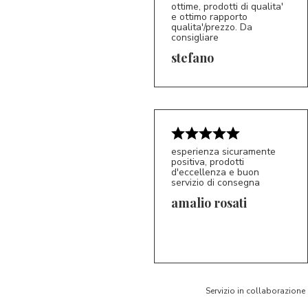
ottime, prodotti di qualita'
e ottimo rapporto
qualita'/prezzo. Da
consigliare
5/5
S*
stefano
esperienza sicuramente
positiva, prodotti
d'eccellenza e buon
servizio di consegna
amalio rosati
5/5
AR
Servizio in collaborazione