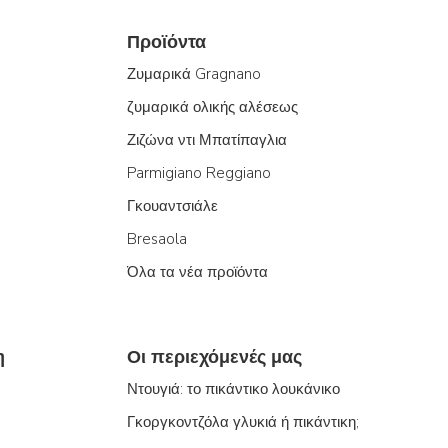
Προϊόντα
Ζυμαρικά Gragnano
ζυμαρικά ολικής αλέσεως
Ζιζώνα ντι Μπατίπαγλια
Parmigiano Reggiano
Γκουαντσιάλε
Bresaola
Όλα τα νέα προϊόντα
η
Οι περιεχόμενές μας
Ντουγιά: το πικάντικο λουκάνικο
Γκοργκοντζόλα γλυκιά ή πικάντικη;