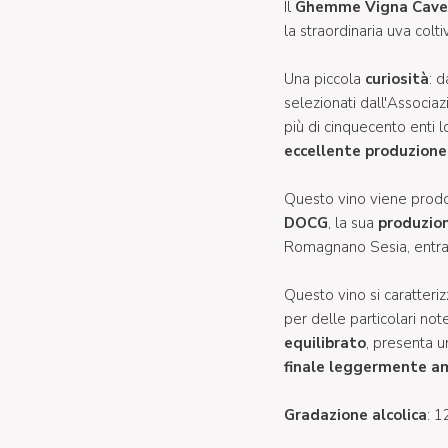
Il
Ghemme Vigna Cav
la straordinaria uva colt
Una piccola
curiosità
: d
selezionati dall'Associaz
più di cinquecento enti lo
eccellente produzione 
Questo vino viene prodo
DOCG
, la sua
produzio
Romagnano Sesia, entram
Questo vino si caratteri
per delle particolari no
equilibrato
, presenta u
finale leggermente a
Gradazione alcolica
: 1