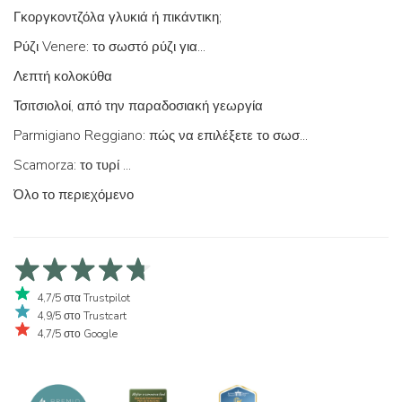
Γκοργκοντζόλα γλυκιά ή πικάντικη;
Ρύζι Venere: το σωστό ρύζι για...
Λεπτή κολοκύθα
Τσιτσιολοί, από την παραδοσιακή γεωργία
Parmigiano Reggiano: πώς να επιλέξετε το σωστό
Scamorza: το τυρί ...
Όλο το περιεχόμενο
4,7/5 στα Trustpilot
4,9/5 στο Trustcart
4,7/5 στο Google