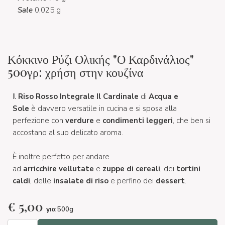
Sale
0,025 g
Κόκκινο Ρύζι Ολικής "Ο Καρδινάλιος"
500γρ: χρήση στην κουζίνα
Il
Riso Rosso Integrale Il Cardinale
di
Acqua e
Sole
è davvero versatile in cucina e si sposa alla
perfezione con
verdure
e
condimenti leggeri
, che ben si
accostano al suo delicato aroma.
È inoltre perfetto per andare
ad
arricchire
vellutate
e
zuppe di cereali
, dei
tortini
caldi
, delle
insalate di riso
e perfino dei
dessert
.
€
5,00
για 500g