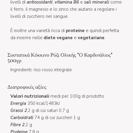
livelli di
antiossidanti
,
vitamina B6
e
sali minerali
come
il ferro, il magnesio e lo zinco che aiutano a regolare i
livelli di zucchero nel sangue.
È inoltre una varietà ricca di
proteine
e quindi perfetta
da inserire nelle
diete vegane
e
vegetariane
.
Συστατικά Κόκκινο Ρύζι Ολικής "Ο Καρδινάλιος"
500γρ
Ingredienti: riso rosso integrale
Διατροφικές αξίες
Valori nutrizionali
medi per 100g di prodotto
Energia
350 kcal/1483kJ
Grassi 2
,2 g di cui saturi 0,7 g
Carboidrati
74 g di cui zuccheri 1 g
Fibre 2
,2 g
Proteine
7,8 g