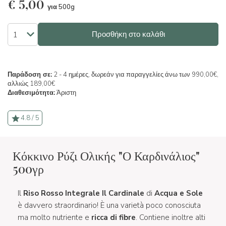
€
5,00
για 500g
Προσθήκη στο καλάθι
Παράδοση σε:
2 - 4 ημέρες, δωρεάν για παραγγελίες άνω των 990,00€,
αλλιώς 189,00€
Διαθεσιμότητα:
Άριστη
4.8 / 5
Κόκκινο Ρύζι Ολικής "Ο Καρδινάλιος"
500γρ
Il
Riso Rosso Integrale Il Cardinale
di
Acqua e Sole
è davvero straordinario! È una varietà poco conosciuta
ma molto nutriente e
ricca di fibre
. Contiene inoltre alti