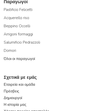
Παραγωγοί
Pastificio Felicetti
Acquerello riso
Beppino Occelli
Arrigoni formaggi
Salumificio Pedrazzoli
Domori
Όλοι οι παραγωγοί
Σχετικά με εμάς
Εταιρεία και ομάδα
Πρέσβεις
Δημιουργοί
Η ιστορία μας