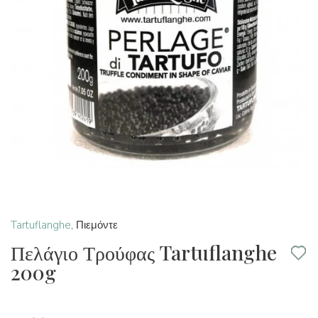
Tartuflanghe
,
Πιεμόντε
Πελάγιο Τρούφας Tartuflanghe
200g