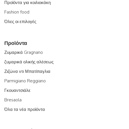
Προϊόντα για κοιλιοκάκη
Fashion food
Όλες οι επιλογές
Προϊόντα
Ζυμαρικά Gragnano
ζυμαρικά ολικής αλέσεως
Ζιζώνα ντι Μπατίπαγλια
Parmigiano Reggiano
Γκουαντσιάλε
Bresaola
Όλα τα νέα προϊόντα