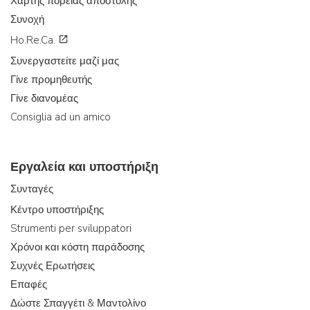
Χάρτης πορείας αποστολής
Συνοχή
Ho.Re.Ca.
Συνεργαστείτε μαζί μας
Γίνε προμηθευτής
Γίνε διανομέας
Consiglia ad un amico
Εργαλεία και υποστήριξη
Συνταγές
Κέντρο υποστήριξης
Strumenti per sviluppatori
Χρόνοι και κόστη παράδοσης
Συχνές Ερωτήσεις
Επαφές
Δώστε Σπαγγέτι & Μαντολίνο