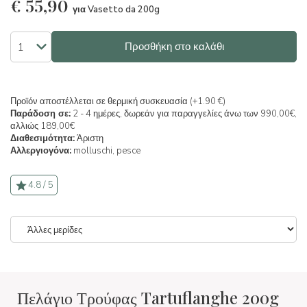
€
55,90
για Vasetto da 200g
Προσθήκη στο καλάθι
Προϊόν αποστέλλεται σε θερμική συσκευασία (+1.90 €)
Παράδοση σε:
2 - 4 ημέρες, δωρεάν για παραγγελίες άνω των 990,00€,
αλλιώς 189,00€
Διαθεσιμότητα:
Άριστη
Αλλεργιογόνα:
molluschi,
pesce
4.8 / 5
Πελάγιο Τρούφας Tartuflanghe 200g