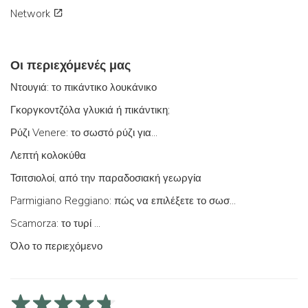
Network
Οι περιεχόμενές μας
Ντουγιά: το πικάντικο λουκάνικο
Γκοργκοντζόλα γλυκιά ή πικάντικη;
Ρύζι Venere: το σωστό ρύζι για...
Λεπτή κολοκύθα
Τσιτσιολοί, από την παραδοσιακή γεωργία
Parmigiano Reggiano: πώς να επιλέξετε το σωστό
Scamorza: το τυρί ...
Όλο το περιεχόμενο