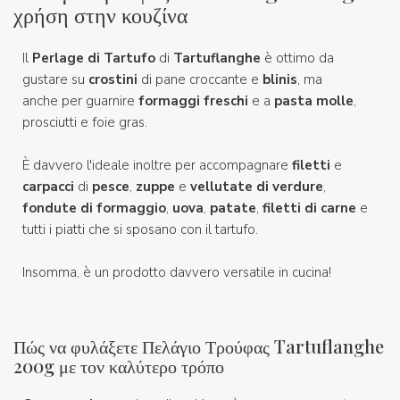
χρήση στην κουζίνα
Il
Perlage di Tartufo
di
Tartuflanghe
è ottimo da
gustare su
crostini
di pane croccante e
blinis
, ma
anche per guarnire
formaggi freschi
e a
pasta molle
,
prosciutti e foie gras.
È davvero l'ideale inoltre per accompagnare
filetti
e
carpacci
di
pesce
,
zuppe
e
vellutate di verdure
,
fondute di formaggio
,
uova
,
patate
,
filetti di carne
e
tutti i piatti che si sposano con il tartufo.
Insomma, è un prodotto davvero versatile in cucina!
Πώς να φυλάξετε Πελάγιο Τρούφας Tartuflanghe
200g με τον καλύτερο τρόπο