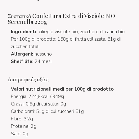
Συστατικά Confettura Extra di Visciole BIO
Serenella 220g
Ingredienti:
ciliegie visciole bio, zucchero di canna bio.
Per 100g di prodotto: 158g di frutta utilizzata, 51g di
zuccheri totali
Allergeni:
nessuno
Shelf life:
24 mesi
Διατροφικές αξίες
Valori nutrizionali medi per 100g di prodotto
Energia: 224,8kcal / 949kj
Grassi: 0,6g di cui saturi 0g
Carboidrati: 51g di cui zuccheri 51g
Fibre: 3,2g
Proteine: 2g
Sale: 0g