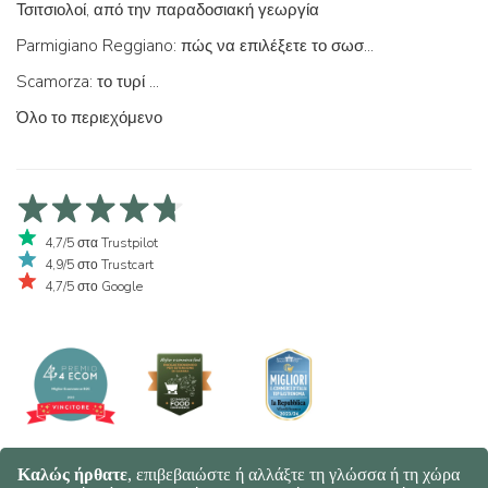
Τσιτσιολοί, από την παραδοσιακή γεωργία
Parmigiano Reggiano: πώς να επιλέξετε το σωστό
Scamorza: το τυρί ...
Όλο το περιεχόμενο
4,7/5 στα Trustpilot
4,9/5 στο Trustcart
4,7/5 στο Google
© 2026 Spaghetti e Mandolino SRL - Società Benefit | Verona - Italy |
+39 351 865 9444 | P.I. IT04913730232 | Certificazione BIO: IT-BIO-