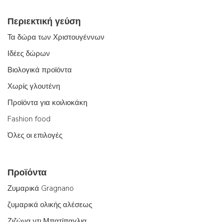
Περιεκτική γεύση
Τα δώρα των Χριστουγέννων
Ιδέες δώρων
Βιολογικά προϊόντα
Χωρίς γλουτένη
Προϊόντα για κοιλιοκάκη
Fashion food
Όλες οι επιλογές
Προϊόντα
Ζυμαρικά Gragnano
ζυμαρικά ολικής αλέσεως
Ζιζώνα ντι Μπατίπαγλια