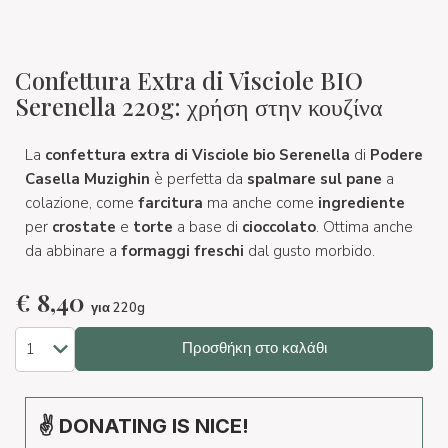
Confettura Extra di Visciole BIO
Serenella 220g: χρήση στην κουζίνα
La
confettura extra di Visciole bio Serenella
di
Podere
Casella Muzighin
è perfetta da
spalmare sul pane
a
colazione, come
farcitura
ma anche come
ingrediente
per
crostate
e
torte
a base di
cioccolato
. Ottima anche
da abbinare a
formaggi freschi
dal gusto morbido.
€
8,40
για 220g
Προσθήκη στο καλάθι
✌ DONATING IS NICE!