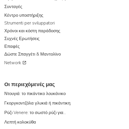
Συνταγές
Κέντρο υποστήριξης
Strumenti per sviluppatori
Χρόνοι και κόστη παράδοσης
Συχνές Ερωτήσεις
Επαφές
Δώστε Σπαγγέτι & Μαντολίνο
Network
Οι περιεχόμενές μας
Ντουγιά: το πικάντικο λουκάνικο
Γκοργκοντζόλα γλυκιά ή πικάντικη;
Ρύζι Venere: το σωστό ρύζι για...
Λεπτή κολοκύθα