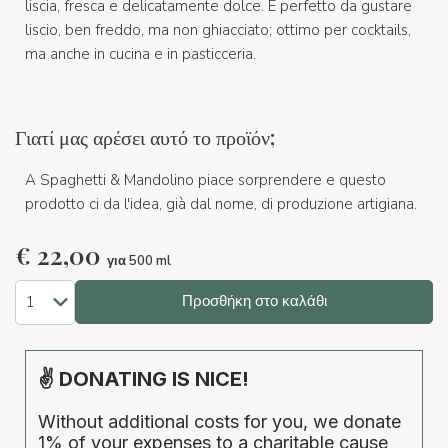
liscia, fresca e delicatamente dolce. È perfetto da gustare
liscio, ben freddo, ma non ghiacciato; ottimo per cocktails,
ma anche in cucina e in pasticceria.
Γιατί μας αρέσει αυτό το προϊόν;
A Spaghetti & Mandolino piace sorprendere e questo
prodotto ci da l'idea, già dal nome, di produzione artigiana.
€
22,00
για 500 ml
Προσθήκη στο καλάθι
✌ DONATING IS NICE!
Without additional costs for you, we donate
1% of your expenses to a charitable cause