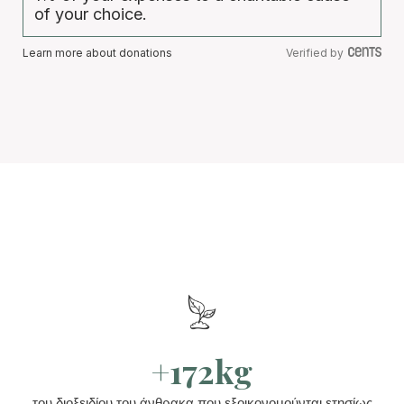
of your choice.
Learn more about donations
Verified by
+172kg
του διοξειδίου του άνθρακα που εξοικονομούνται ετησίως