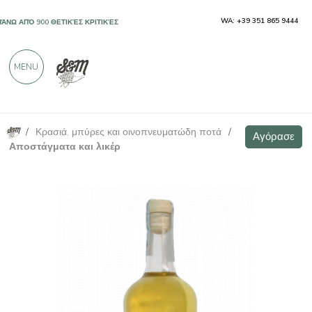
WA: +39 351 865 9444
ΠΆΝΩ ΑΠΌ 900 ΘΕΤΙΚΈΣ ΚΡΙΤΙΚΈΣ
MENU
/
Κρασιά, μπύρες και οινοπνευματώδη ποτά
/
Λιμοντσέλο - Τα βότανα του Τζιάννι
Αγόρασε
Αγόρασε
Αποστάγματα και λικέρ