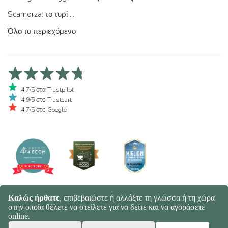
Scamorza: το τυρί ...
Όλο το περιεχόμενο
4,7/5 στα Trustpilot
4,9/5 στο Trustcart
4,7/5 στο Google
© 2026 Spaghetti e Mandolino SRL - Società Benefit | Verona - Italy |
+39 351 865 9444 | P.I. IT04913730232 | Certificazione BIO: IT-BIO-
016.380-0110744.2026.001 | REA VR-455804 |
Πολιτική Απορρήτου
και Cookies
|
Sitemap