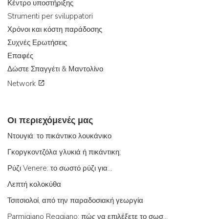
Κέντρο υποστήριξης
Strumenti per sviluppatori
Χρόνοι και κόστη παράδοσης
Συχνές Ερωτήσεις
Επαφές
Δώστε Σπαγγέτι & Μαντολίνο
Network
Οι περιεχόμενές μας
Ντουγιά: το πικάντικο λουκάνικο
Γκοργκοντζόλα γλυκιά ή πικάντικη;
Ρύζι Venere: το σωστό ρύζι για...
Λεπτή κολοκύθα
Τσιτσιολοί, από την παραδοσιακή γεωργία
Parmigiano Reggiano: πώς να επιλέξετε το σωστό