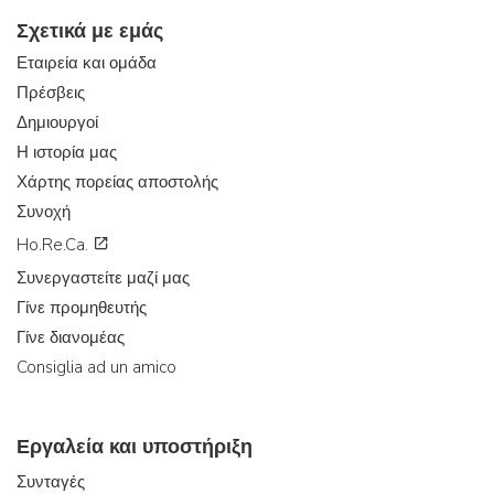
Σχετικά με εμάς
Εταιρεία και ομάδα
Πρέσβεις
Δημιουργοί
Η ιστορία μας
Χάρτης πορείας αποστολής
Συνοχή
Ho.Re.Ca.
Συνεργαστείτε μαζί μας
Γίνε προμηθευτής
Γίνε διανομέας
Consiglia ad un amico
Εργαλεία και υποστήριξη
Συνταγές