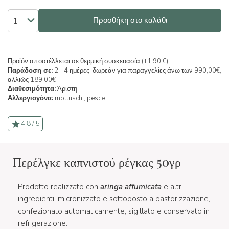
Προσθήκη στο καλάθι
Προϊόν αποστέλλεται σε θερμική συσκευασία (+1.90 €)
Παράδοση σε:
2 - 4 ημέρες, δωρεάν για παραγγελίες άνω των 990,00€,
αλλιώς 189,00€
Διαθεσιμότητα:
Άριστη
Αλλεργιογόνα:
molluschi,
pesce
4.8 / 5
Περέλγκε καπνιστού ρέγκας 50γρ
Prodotto realizzato con
aringa affumicata
e altri
ingredienti, micronizzato e sottoposto a pastorizzazione,
confezionato automaticamente, sigillato e conservato in
refrigerazione.