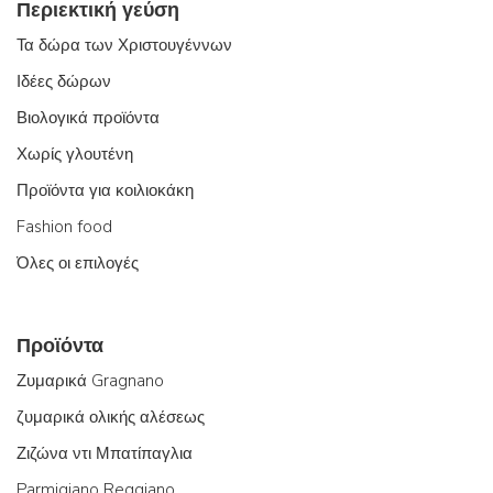
Περιεκτική γεύση
Τα δώρα των Χριστουγέννων
Ιδέες δώρων
Βιολογικά προϊόντα
Χωρίς γλουτένη
Προϊόντα για κοιλιοκάκη
Fashion food
Όλες οι επιλογές
Προϊόντα
Ζυμαρικά Gragnano
ζυμαρικά ολικής αλέσεως
Ζιζώνα ντι Μπατίπαγλια
Parmigiano Reggiano