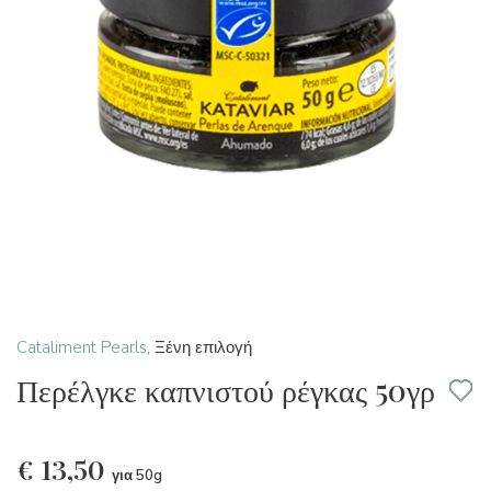
Cataliment Pearls
,
Ξένη επιλογή
Περέλγκε καπνιστού ρέγκας 50γρ
€
13,50
για 50g