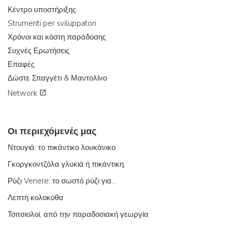
Κέντρο υποστήριξης
Strumenti per sviluppatori
Χρόνοι και κόστη παράδοσης
Συχνές Ερωτήσεις
Επαφές
Δώστε Σπαγγέτι & Μαντολίνο
Network
Οι περιεχόμενές μας
Ντουγιά: το πικάντικο λουκάνικο
Γκοργκοντζόλα γλυκιά ή πικάντικη;
Ρύζι Venere: το σωστό ρύζι για...
Λεπτή κολοκύθα
Τσιτσιολοί, από την παραδοσιακή γεωργία