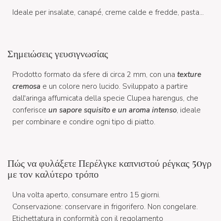
Ideale per insalate, canapé, creme calde e fredde, pasta...
Σημειώσεις γευσιγνωσίας
Prodotto formato da sfere di circa 2 mm, con una
texture
cremosa
e un colore nero lucido. Sviluppato a partire
dall'aringa affumicata della specie Clupea harengus, che
conferisce
un sapore squisito e un aroma intenso
, ideale
per combinare e condire ogni tipo di piatto.
Πώς να φυλάξετε Περέλγκε καπνιστού ρέγκας 50γρ
με τον καλύτερο τρόπο
Una volta aperto, consumare entro 15 giorni.
Conservazione: conservare in frigorifero. Non congelare.
Etichettatura in conformità con il regolamento