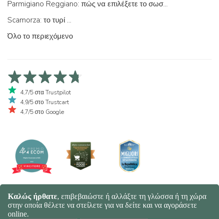
Parmigiano Reggiano: πώς να επιλέξετε το σωστό
Scamorza: το τυρί ...
Όλο το περιεχόμενο
4,7/5 στα Trustpilot
4,9/5 στο Trustcart
4,7/5 στο Google
© 2026 Spaghetti e Mandolino SRL - Società Benefit | Verona - Italy |
+39 351 865 9444 | P.I. IT04913730232 | Certificazione BIO: IT-BIO-
016.380-0110744.2026.001 | REA VR-455804 |
Πολιτική Απορρήτου
και Cookies
|
Sitemap