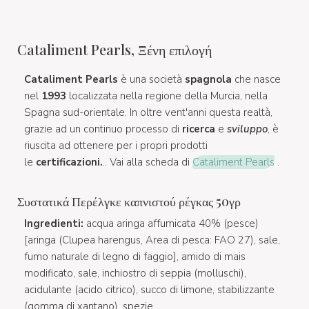
Cataliment Pearls, Ξένη επιλογή
Cataliment Pearls
è una società
spagnola
che nasce
nel
1993
localizzata nella regione della Murcia, nella
Spagna sud-orientale. In oltre vent'anni questa realtà,
grazie ad un continuo processo di
ricerca
e
sviluppo
, è
riuscita ad ottenere per i propri prodotti
le
certificazioni.
.. Vai alla scheda di
Cataliment Pearls
.
Συστατικά Περέλγκε καπνιστού ρέγκας 50γρ
Ingredienti:
acqua aringa affumicata 40% (pesce)
[aringa (Clupea harengus, Area di pesca: FAO 27), sale,
fumo naturale di legno di faggio], amido di mais
modificato, sale, inchiostro di seppia (molluschi),
acidulante (acido citrico), succo di limone, stabilizzante
(gomma di xantano), spezie.