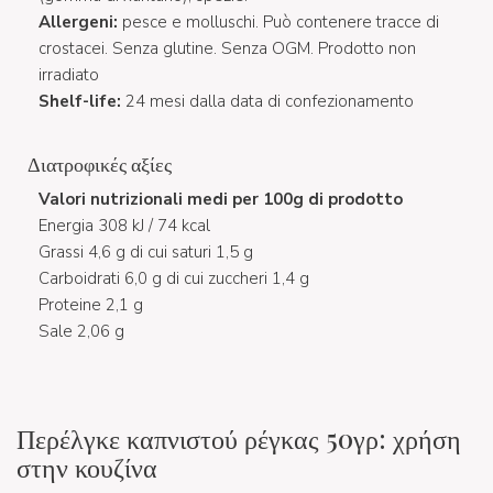
Allergeni:
pesce e molluschi. Può contenere tracce di
crostacei. Senza glutine. Senza OGM. Prodotto non
irradiato
Shelf-life:
24 mesi dalla data di confezionamento
Διατροφικές αξίες
Valori nutrizionali medi per 100g di prodotto
Energia 308 kJ / 74 kcal
Grassi 4,6 g di cui saturi 1,5 g
Carboidrati 6,0 g di cui zuccheri 1,4 g
Proteine 2,1 g
Sale 2,06 g
Περέλγκε καπνιστού ρέγκας 50γρ: χρήση
στην κουζίνα