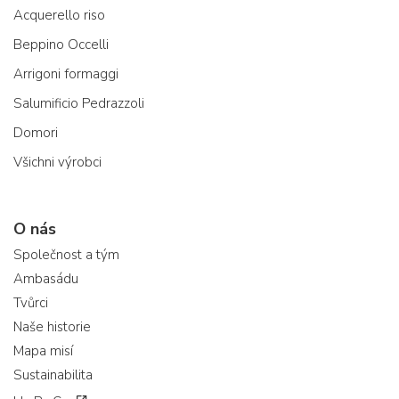
Acquerello riso
Beppino Occelli
Arrigoni formaggi
Salumificio Pedrazzoli
Domori
Všichni výrobci
O nás
Společnost a tým
Ambasádu
Tvůrci
Naše historie
Mapa misí
Sustainabilita