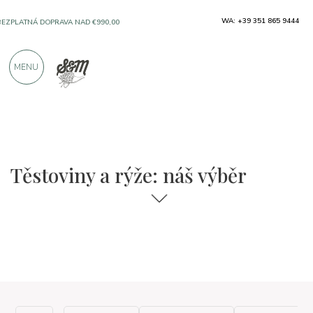
WA: +39 351 865 9444
BEZPLATNÁ DOPRAVA NAD €990,00
MENU
SOLO PRODUKTY OD VYNIKAJÍCÍCH VÝROBCŮ
VÍCE NEŽ 900 POZITIVNÍCH RECENZÍ
Těstoviny a rýže: náš výběr