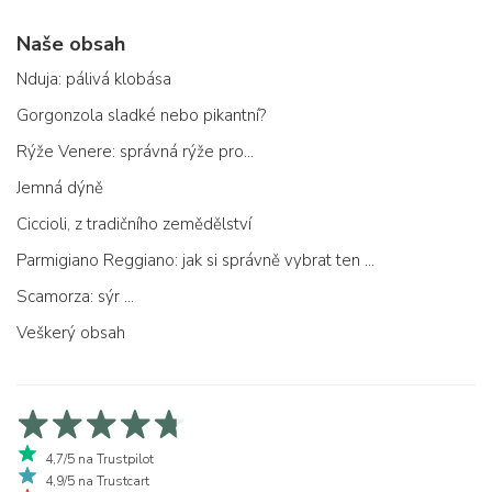
Naše obsah
Nduja: pálivá klobása
Gorgonzola sladké nebo pikantní?
Rýže Venere: správná rýže pro...
Jemná dýně
Ciccioli, z tradičního zemědělství
Parmigiano Reggiano: jak si správně vybrat ten pravý
Scamorza: sýr ...
Veškerý obsah
4,7/5 na Trustpilot
4,9/5 na Trustcart