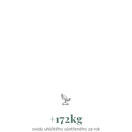
+172kg
oxidu uhličitého ušetřeného za rok