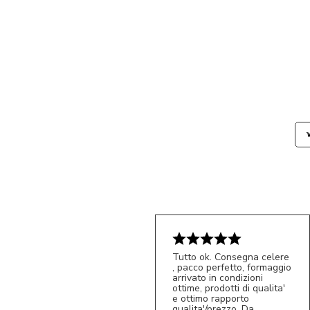
Tutto ok. Consegna celere
, pacco perfetto, formaggio
arrivato in condizioni
ottime, prodotti di qualita'
e ottimo rapporto
qualita'/prezzo. Da