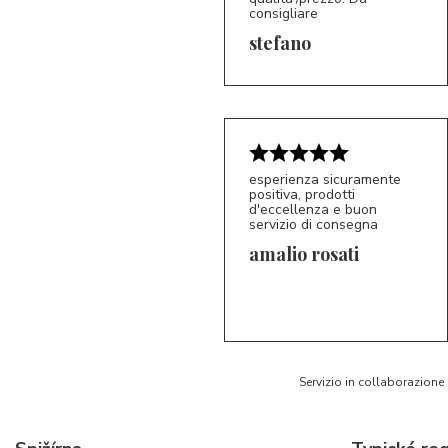
consigliare
5/5
S*
stefano
esperienza sicuramente
positiva, prodotti
d'eccellenza e buon
servizio di consegna
amalio rosati
5/5
AR
Servizio in collaborazione