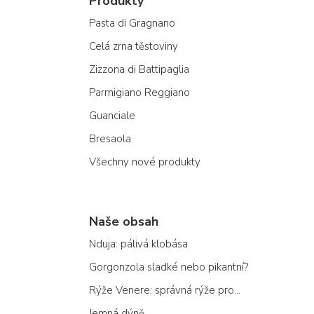
Produkty
Pasta di Gragnano
Celá zrna těstoviny
Zizzona di Battipaglia
Parmigiano Reggiano
Guanciale
Bresaola
Všechny nové produkty
Naše obsah
Nduja: pálivá klobása
Gorgonzola sladké nebo pikantní?
Rýže Venere: správná rýže pro...
Jemná dýně