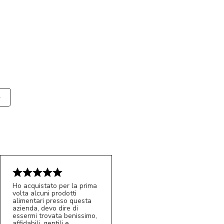
Ho acquistato per la prima
volta alcuni prodotti
alimentari presso questa
azienda, devo dire di
essermi trovata benissimo,
affidabili, gentili e