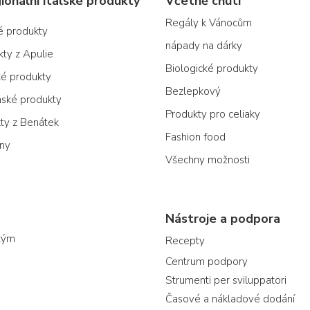
ionální italské produkty
Včetně chuti
Regály k Vánocům
ké produkty
nápady na dárky
kty z Apulie
Biologické produkty
ké produkty
Bezlepkový
nské produkty
Produkty pro celiaky
kty z Benátek
Fashion food
ony
Všechny možnosti
Nástroje a podpora
tým
Recepty
Centrum podpory
Strumenti per sviluppatori
Časové a nákladové dodání