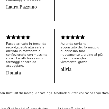
Laura Pazzano
5/5
5/5
LP
M*
Pacco arrivato in tempi da
Azienda seria ho
record,spediti alla sera e
acquistato del formaggio
arrivato in mattinata e
buonissimo farò
confezionato con massima
nuovamente L ordine al più
cura. Biscotti buonissimi
presto, consiglio
formaggi ancora da
vivamente, grazie.
assaggiare.
Silvia
5/5
5/5
D*
S*
Donata
 con TrustCart che raccoglie e cataloga i feedback di utenti che hanno acquista