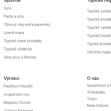
Spižírna
Typické reg
Sýry
Typické sicils
Pasta a rýže
Typické produ
Olivový olej extra panenský
Typické sards
Uzená masa
Typické toská
Typické slané produkty
Tipické produ
Typické sladkosti
Všechny regi
Vína, pivo a lihoviny
Výrobci
O nás
Společnost a 
Pastificio Felicetti
Ambasádu
Acquerello riso
Tvůrci
Beppino Occelli
Naše historie
Arrigoni formaggi