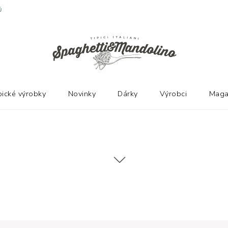
Ů
pické výrobky
Novinky
Dárky
Výrobci
Maga