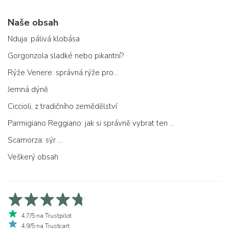
Naše obsah
Nduja: pálivá klobása
Gorgonzola sladké nebo pikantní?
Rýže Venere: správná rýže pro...
Jemná dýně
Ciccioli, z tradičního zemědělství
Parmigiano Reggiano: jak si správně vybrat ten pravý
Scamorza: sýr ...
Veškerý obsah
4,7/5 na Trustpilot
4,9/5 na Trustcart