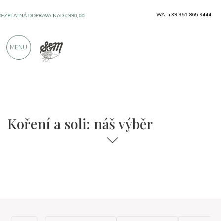
WA: +39 351 865 9444
BEZPLATNÁ DOPRAVA NAD €990,00
MENU
SOLO PRODUKTY OD VYNIKAJÍCÍCH VÝROBCŮ
VÍCE NEŽ 900 POZITIVNÍCH RECENZÍ
Koření a soli: náš výběr