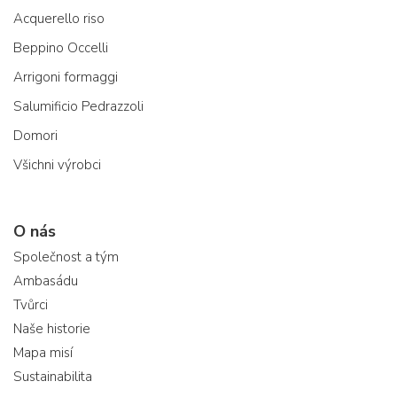
Acquerello riso
Beppino Occelli
Arrigoni formaggi
Salumificio Pedrazzoli
Domori
Všichni výrobci
O nás
Společnost a tým
Ambasádu
Tvůrci
Naše historie
Mapa misí
Sustainabilita