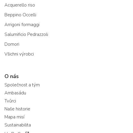
Acquerello riso
Beppino Occelli
Arrigoni formaggi
Salumificio Pedrazzoli
Domori
Všichni výrobci
O nás
Společnost a tým
Ambasádu
Tvůrci
Naše historie
Mapa misí
Sustainabilita