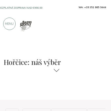
WA: +39 351 865 9444
BEZPLATNÁ DOPRAVA NAD €990,00
MENU
SOLO PRODUKTY OD VYNIKAJÍCÍCH VÝROBCŮ
VÍCE NEŽ 900 POZITIVNÍCH RECENZÍ
Hořčice: náš výběr