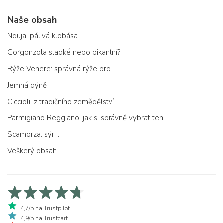
Naše obsah
Nduja: pálivá klobása
Gorgonzola sladké nebo pikantní?
Rýže Venere: správná rýže pro...
Jemná dýně
Ciccioli, z tradičního zemědělství
Parmigiano Reggiano: jak si správně vybrat ten pravý
Scamorza: sýr ...
Veškerý obsah
4,7/5 na Trustpilot
4,9/5 na Trustcart