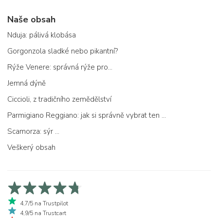
Naše obsah
Nduja: pálivá klobása
Gorgonzola sladké nebo pikantní?
Rýže Venere: správná rýže pro...
Jemná dýně
Ciccioli, z tradičního zemědělství
Parmigiano Reggiano: jak si správně vybrat ten pravý
Scamorza: sýr ...
Veškerý obsah
4,7/5 na Trustpilot
4,9/5 na Trustcart