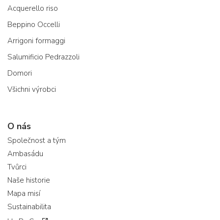
Acquerello riso
Beppino Occelli
Arrigoni formaggi
Salumificio Pedrazzoli
Domori
Všichni výrobci
O nás
Společnost a tým
Ambasádu
Tvůrci
Naše historie
Mapa misí
Sustainabilita