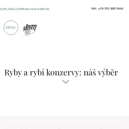
WA: +39 351 865 9444
BEZPLATNÁ DOPRAVA NAD €990,00
MENU
SOLO PRODUKTY OD VYNIKAJÍCÍCH VÝROBCŮ
VÍCE NEŽ 900 POZITIVNÍCH RECENZÍ
Ryby a rybí konzervy: náš výběr