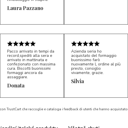
Laura Pazzano
5/5
5/5
LP
M*
Pacco arrivato in tempi da
Azienda seria ho
record,spediti alla sera e
acquistato del formaggio
arrivato in mattinata e
buonissimo farò
confezionato con massima
nuovamente L ordine al più
cura. Biscotti buonissimi
presto, consiglio
formaggi ancora da
vivamente, grazie.
assaggiare.
Silvia
5/5
5/5
D*
S*
Donata
 con TrustCart che raccoglie e cataloga i feedback di utenti che hanno acquista