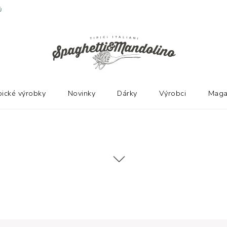
Ů
pické výrobky
Novinky
Dárky
Výrobci
Maga