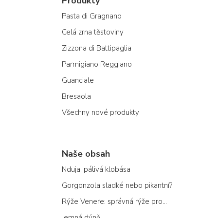
Produkty
Pasta di Gragnano
Celá zrna těstoviny
Zizzona di Battipaglia
Parmigiano Reggiano
Guanciale
Bresaola
Všechny nové produkty
Naše obsah
Nduja: pálivá klobása
Gorgonzola sladké nebo pikantní?
Rýže Venere: správná rýže pro...
Jemná dýně