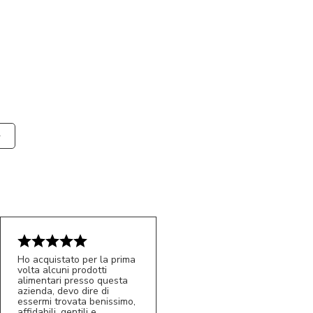
Ho acquistato per la prima
volta alcuni prodotti
alimentari presso questa
azienda, devo dire di
essermi trovata benissimo,
affidabili, gentili e