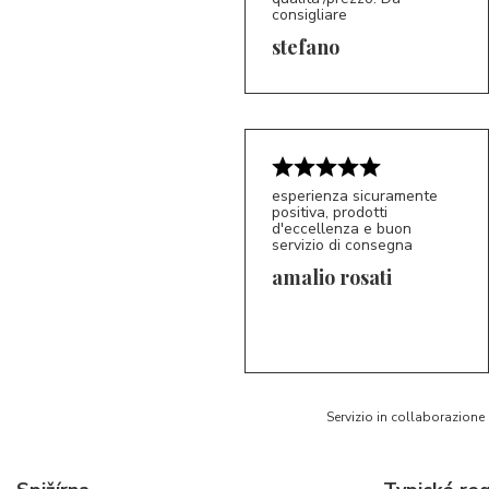
consigliare
5/5
S*
stefano
esperienza sicuramente
positiva, prodotti
d'eccellenza e buon
servizio di consegna
amalio rosati
5/5
AR
Servizio in collaborazione