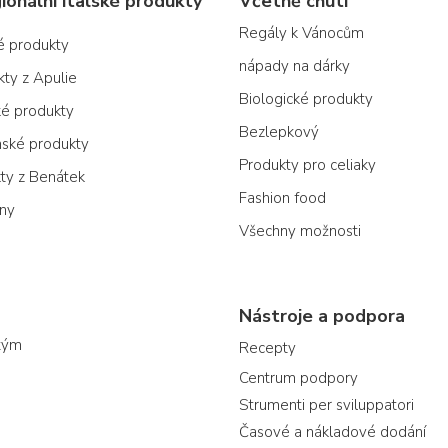
ionální italské produkty
Včetně chuti
Regály k Vánocům
ké produkty
nápady na dárky
kty z Apulie
Biologické produkty
ké produkty
Bezlepkový
nské produkty
Produkty pro celiaky
kty z Benátek
Fashion food
ony
Všechny možnosti
Nástroje a podpora
tým
Recepty
Centrum podpory
Strumenti per sviluppatori
Časové a nákladové dodání