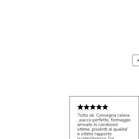
Tutto ok. Consegna celere
, pacco perfetto, formaggio
arrivato in condizioni
ottime, prodotti di qualita'
e ottimo rapporto
qualita'/prezzo. Da