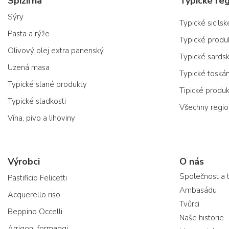
Spižírna
Typické reg
Sýry
Typické sicils
Pasta a rýže
Typické produ
Olivový olej extra panenský
Typické sards
Uzená masa
Typické toská
Typické slané produkty
Tipické produ
Typické sladkosti
Všechny regi
Vína, pivo a lihoviny
Výrobci
O nás
Společnost a 
Pastificio Felicetti
Ambasádu
Acquerello riso
Tvůrci
Beppino Occelli
Naše historie
Arrigoni formaggi