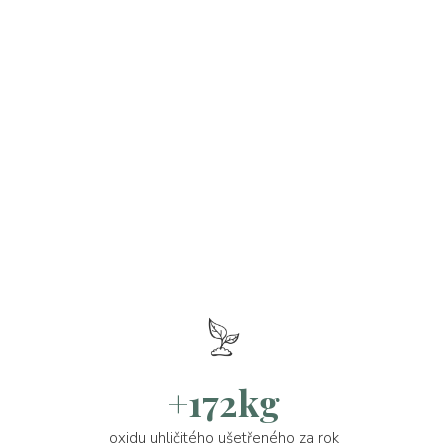
+172kg
oxidu uhličitého ušetřeného za rok