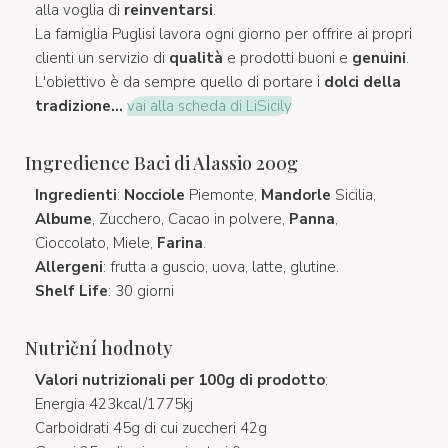
alla voglia di
reinventarsi
.
La famiglia Puglisi lavora ogni giorno per offrire ai propri
clienti un servizio di
qualità
e prodotti buoni e
genuini
.
L'obiettivo è da sempre quello di portare i
dolci della
tradizione...
vai alla scheda di LiSicily
Ingredience Baci di Alassio 200g
Ingredienti
:
Nocciole
Piemonte,
Mandorle
Sicilia,
Albume
, Zucchero, Cacao in polvere,
Panna
,
Cioccolato, Miele,
Farina
.
Allergeni
: frutta a guscio, uova, latte, glutine.
Shelf Life
: 30 giorni
Nutriční hodnoty
Valori nutrizionali per 100g di prodotto
:
Energia 423kcal/1775kj
Carboidrati 45g di cui zuccheri 42g