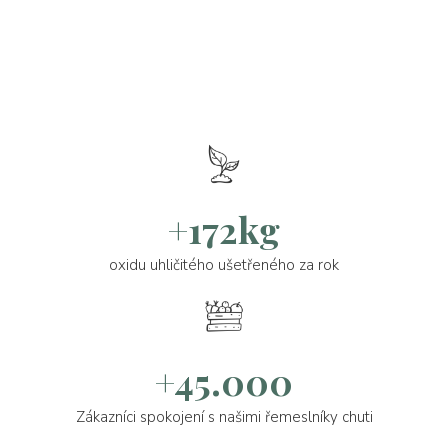
+172kg
oxidu uhličitého ušetřeného za rok
+45.000
Zákazníci spokojení s našimi řemeslníky chuti