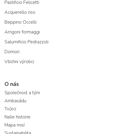
Pastificio Felicetti
Acquerello riso
Beppino Occelli
Arrigoni formaggi
Salumificio Pedrazzoli
Domori
Všichni výrobci
O nás
Společnost a tým
Ambasádu
Tvůrci
Naše historie
Mapa misí
Sustainabilita