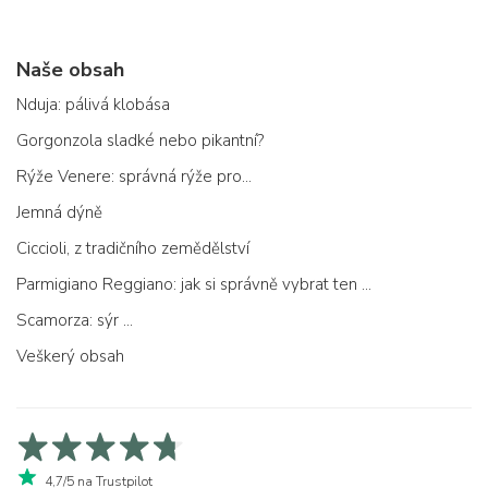
Naše obsah
Nduja: pálivá klobása
Gorgonzola sladké nebo pikantní?
Rýže Venere: správná rýže pro...
Jemná dýně
Ciccioli, z tradičního zemědělství
Parmigiano Reggiano: jak si správně vybrat ten pravý
Scamorza: sýr ...
Veškerý obsah
4,7/5 na Trustpilot