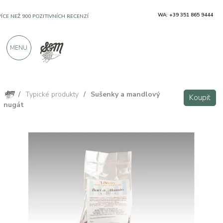
WA: +39 351 865 9444
VÍCE NEŽ 900 POZITIVNÍCH RECENZÍ
MENU
/
Typické produkty
/
Sušenky a mandlový
Koupit
nugát