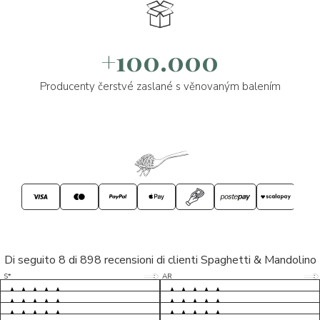
+100.000
Producenty čerstvé zaslané s věnovaným balením
Di seguito 8 di 898 recensioni di clienti Spaghetti & Mandolino
5/5
5/5
S*
AR
5/5
5/5
LP
D*
5/5
5/5
M*
S*
5/5
Tutto ok. Consegna celere , pacco
esperienza sicuramente positiva,
MC
perfetto, formaggio arrivato in
prodotti d'eccellenza e buon