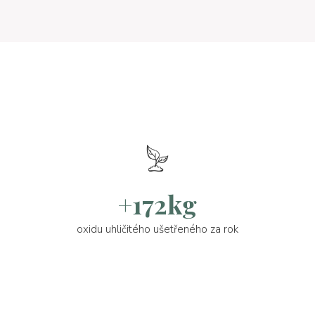
+172kg
oxidu uhličitého ušetřeného za rok