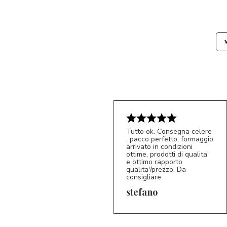
Tutto ok. Consegna celere
, pacco perfetto, formaggio
arrivato in condizioni
ottime, prodotti di qualita'
e ottimo rapporto
qualita'/prezzo. Da
consigliare
5/5
S*
stefano