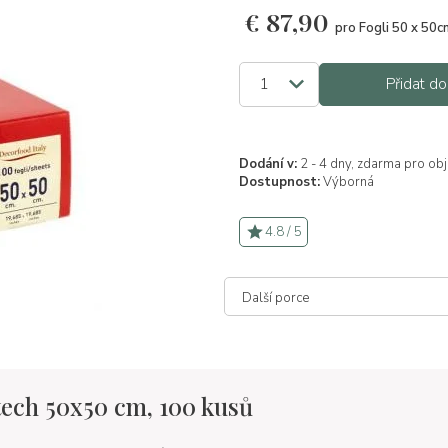
€
87,90
pro Fogli 50 x 50c
Přidat do
Dodání v:
2 - 4 dny, zdarma pro ob
Dostupnost:
Výborná
4.8 / 5
stech 50x50 cm, 100 kusů