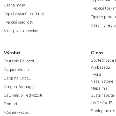
Uzená masa
Typické toská
Typické slané produkty
Tipické produ
Typické sladkosti
Všechny regi
Vína, pivo a lihoviny
Výrobci
O nás
Společnost a 
Pastificio Felicetti
Ambasádu
Acquerello riso
Tvůrci
Beppino Occelli
Naše historie
Arrigoni formaggi
Mapa misí
Salumificio Pedrazzoli
Sustainabilita
Ho.Re.Ca.
Domori
Spolupracujte
Všichni výrobci