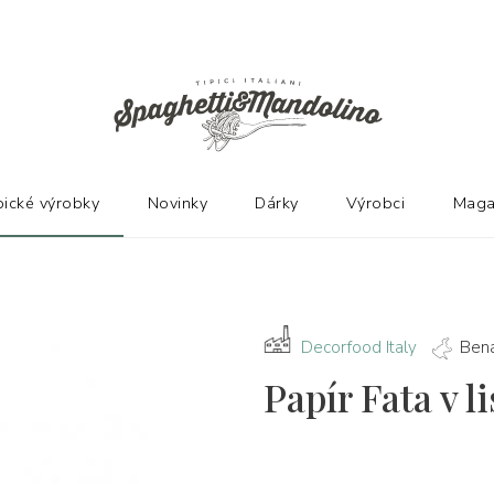
Ů
pické výrobky
Novinky
Dárky
Výrobci
Maga
Decorfood Italy
Ben
Papír Fata v 