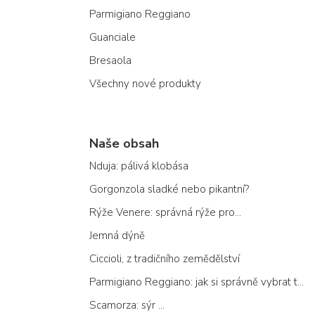
Parmigiano Reggiano
Guanciale
Bresaola
Všechny nové produkty
Naše obsah
Nduja: pálivá klobása
Gorgonzola sladké nebo pikantní?
Rýže Venere: správná rýže pro...
Jemná dýně
Ciccioli, z tradičního zemědělství
Parmigiano Reggiano: jak si správně vybrat ten pravý
Scamorza: sýr ...