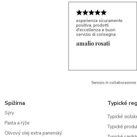
esperienza sicuramente
positiva, prodotti
d'eccellenza e buon
servizio di consegna
amalio rosati
5/5
AR
Servizio in collaborazione
Spižírna
Typické reg
Sýry
Typické sicils
Pasta a rýže
Typické produ
Olivový olej extra panenský
Typické sards