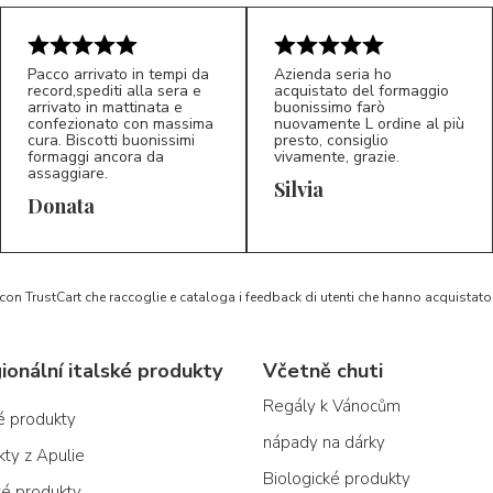
Pacco arrivato in tempi da
Azienda seria ho
record,spediti alla sera e
acquistato del formaggio
arrivato in mattinata e
buonissimo farò
confezionato con massima
nuovamente L ordine al più
cura. Biscotti buonissimi
presto, consiglio
formaggi ancora da
vivamente, grazie.
assaggiare.
Silvia
5/5
5/5
D*
S*
Donata
 con TrustCart che raccoglie e cataloga i feedback di utenti che hanno acquista
ionální italské produkty
Včetně chuti
Regály k Vánocům
ké produkty
nápady na dárky
kty z Apulie
Biologické produkty
ké produkty