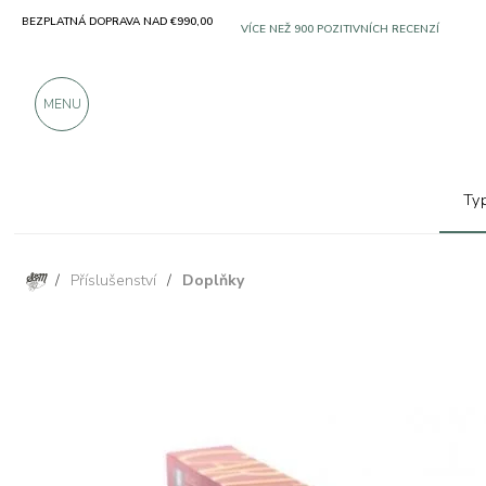
BEZPLATNÁ DOPRAVA NAD €990,00
SOLO PRODUKTY OD VYNIKAJÍCÍCH VÝROBC
VÍCE NEŽ 900 POZITIVNÍCH RECENZÍ
MENU
Ty
/
Příslušenství
/
Doplňky