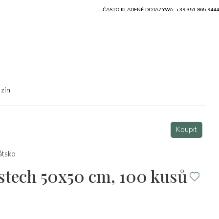
ČASTO KLADENÉ DOTAZY
WA: +39 351 865 9444
zín
Koupit
átsko
listech 50x50 cm, 100 kusů