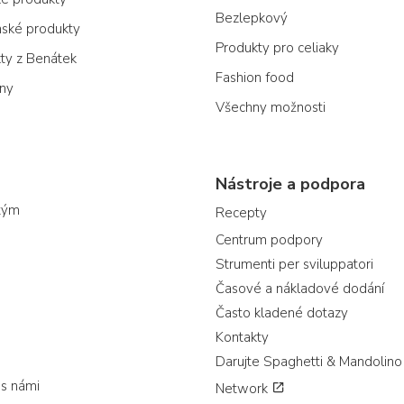
Bezlepkový
nské produkty
Produkty pro celiaky
kty z Benátek
Fashion food
ony
Všechny možnosti
Nástroje a podpora
tým
Recepty
Centrum podpory
Strumenti per sviluppatori
Časové a nákladové dodání
Často kladené dotazy
Kontakty
Darujte Spaghetti & Mandolino
 s námi
Network