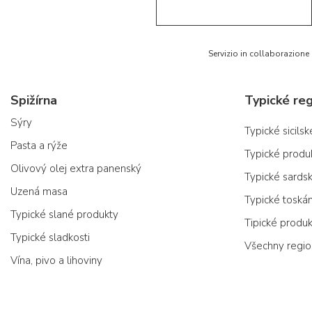
Servizio in collaborazione
Spižírna
Typické reg
Sýry
Typické sicils
Pasta a rýže
Typické produ
Olivový olej extra panenský
Typické sards
Uzená masa
Typické toská
Typické slané produkty
Tipické produ
Typické sladkosti
Všechny regi
Vína, pivo a lihoviny