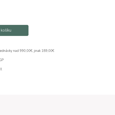
 košíku
jednávky nad 990,00€, jinak 189,00€
IGP
/l