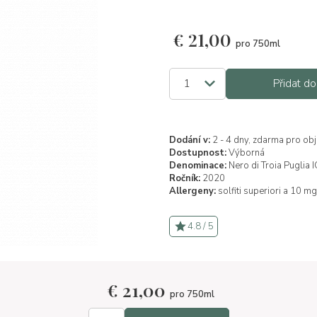
€
21,00
pro 750ml
Přidat do
Dodání v:
2 - 4 dny, zdarma pro ob
Dostupnost:
Výborná
Denominace:
Nero di Troia Puglia 
Ročník:
2020
Allergeny:
solfiti superiori a 10 mg
4.8 / 5
€
21,00
pro 750ml