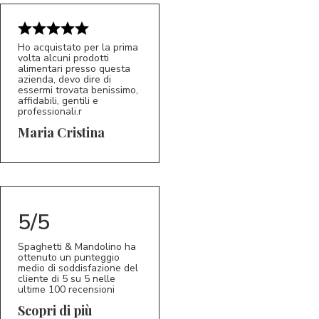
Ho acquistato per la prima
volta alcuni prodotti
alimentari presso questa
azienda, devo dire di
essermi trovata benissimo,
affidabili, gentili e
professionali.r
5/5
MC
Maria Cristina
5/5
Spaghetti & Mandolino ha
ottenuto un punteggio
medio di soddisfazione del
cliente di 5 su 5 nelle
ultime 100 recensioni
Scopri di più