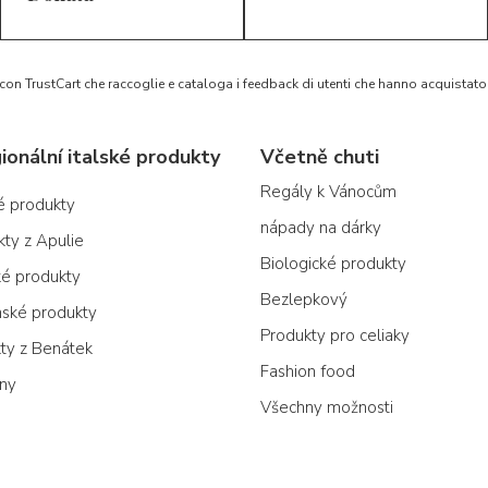
 con TrustCart che raccoglie e cataloga i feedback di utenti che hanno acquista
ionální italské produkty
Včetně chuti
Regály k Vánocům
ké produkty
nápady na dárky
kty z Apulie
Biologické produkty
ké produkty
Bezlepkový
nské produkty
Produkty pro celiaky
kty z Benátek
Fashion food
ony
Všechny možnosti