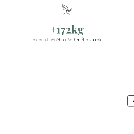
+172kg
oxidu uhličitého ušetřeného za rok