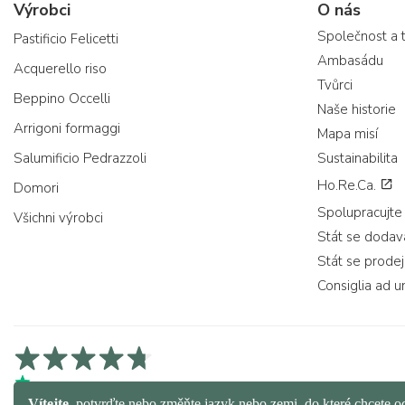
Výrobci
O nás
Společnost a 
Pastificio Felicetti
Ambasádu
Acquerello riso
Tvůrci
Beppino Occelli
Naše historie
Arrigoni formaggi
Mapa misí
Salumificio Pedrazzoli
Sustainabilita
Ho.Re.Ca.
Domori
Spolupracujte
Všichni výrobci
Stát se doda
Stát se prode
Consiglia ad u
4,7/5 na Trustpilot
4,9/5 na Trustcart