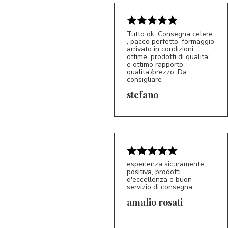
Tutto ok. Consegna celere
, pacco perfetto, formaggio
arrivato in condizioni
ottime, prodotti di qualita'
e ottimo rapporto
qualita'/prezzo. Da
consigliare
5/5
S*
stefano
esperienza sicuramente
positiva, prodotti
d'eccellenza e buon
servizio di consegna
amalio rosati
5/5
AR