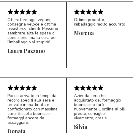
Ottimi formaggi vegani,
Ottimo prodotto,
consegna veloce e ottima
imballaggio molto accurato
assistenza clienti. Possono
Morena
sembrare alte le spese di
spedizione, ma la cura per
l’imballaggio vi stupirà!
Laura Pazzano
5/5
5/5
LP
M*
Pacco arrivato in tempi da
Azienda seria ho
record,spediti alla sera e
acquistato del formaggio
arrivato in mattinata e
buonissimo farò
confezionato con massima
nuovamente L ordine al più
cura. Biscotti buonissimi
presto, consiglio
formaggi ancora da
vivamente, grazie.
assaggiare.
Silvia
5/5
5/5
D*
S*
Donata