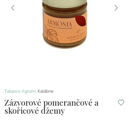
Tallarico Agrumi
,
Kalábrie
Zázvorové pomerančové a
skořicové džemy