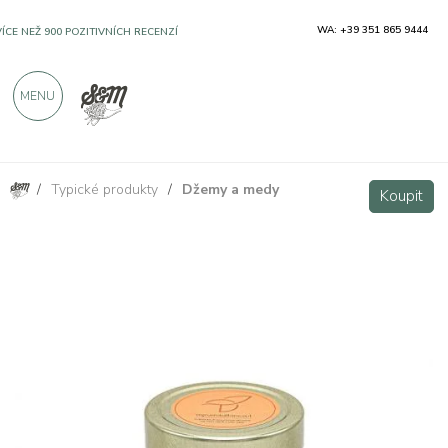
WA: +39 351 865 9444
VÍCE NEŽ 900 POZITIVNÍCH RECENZÍ
MENU
/
Typické produkty
/
Džemy a medy
Zázvorové pomerančové a skořicové džemy
Koupit
Koupit