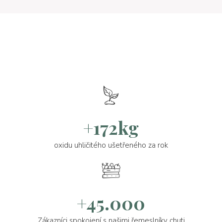
+172kg
oxidu uhličitého ušetřeného za rok
+45.000
Zákazníci spokojení s našimi řemeslníky chuti