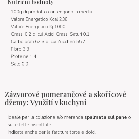
Nutriční hodnoty
100g di prodotto contengono in media:
Valore Energetico Kcal 238
Valore Energetico Kj 1000
Grassi 0,2 di cui Acidi Grassi Saturi 0,1
Carboidrati 62,3 di cui Zuccheri 55,7
Fibre 3,8
Proteine 1,4
Sale 0,0
Zázvorové pomerančové a skořicové
džemy: Využití v kuchyni
Ideale per la colazione e/o merenda
spalmata sul pane
o
sulle fette biscottate.
Indicata anche per la farcitura torte e dolci.