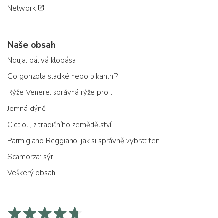
Network
Naše obsah
Nduja: pálivá klobása
Gorgonzola sladké nebo pikantní?
Rýže Venere: správná rýže pro...
Jemná dýně
Ciccioli, z tradičního zemědělství
Parmigiano Reggiano: jak si správně vybrat ten pravý
Scamorza: sýr ...
Veškerý obsah