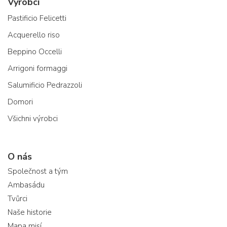
Výrobci
Pastificio Felicetti
Acquerello riso
Beppino Occelli
Arrigoni formaggi
Salumificio Pedrazzoli
Domori
Všichni výrobci
O nás
Společnost a tým
Ambasádu
Tvůrci
Naše historie
Mapa misí