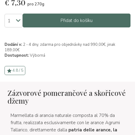
€
7,30
pro 270g
Přidat do košíku
Dodání v:
2 - 4 dny, zdarma pro objednávky nad 990,00€, jinak
189,00€
Dostupnost:
Výborná
4.8 / 5
Zázvorové pomerančové a skořicové
džemy
Marmellata di arancia naturale composta al 70% da
frutta, realizzata esclusivamente con le arance Agrumi
Tallarico, direttamente dalla
patria delle arance, la